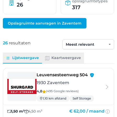
opslagruimtetypes
26
317
Opslagruimte aanvragen in Zaventem
26
resultaten
Sorteren op
Lijstweergave
Kaartweergave
- Zaventem
Leuvensesteenweg 504
1930 Zaventem
4,8
(495 Google
reviews
)
1,10 km afstand
Self Storage
€ 62,00 /
maand
1,50 m²
4,50 m³