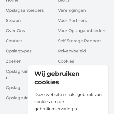
Home
Blogs
Opslagaanbieders
Verenigingen
Steden
Voor Partners
Over Ons
Voor Opslagaanbieders
Contact
Self Storage Rapport
Opslagtypes
Privacybeleid
Zoeken
Cookies
Opslagruimte Aanvrage
Algemene Voorwaarde
Wij gebruiken
N
N
cookies
Opslag
Veelgestelde Vragen
Deze website maakt gebruik van
Opslagruimte Gidsen
cookies om de
gebruikerservaring te