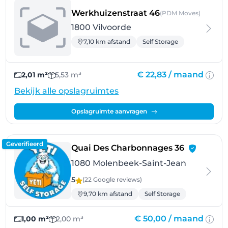
- Vilvoorde
Werkhuizenstraat 46
(PDM Moves)
1800 Vilvoorde
7,10 km afstand
Self Storage
€ 22,83 /
maand
2,01 m²
5,53 m³
Bekijk alle opslagruimtes
Opslagruimte aanvragen
Geverifieerd
- Molenbe
Quai Des Charbonnages 36
1080 Molenbeek-Saint-Jean
5
(22 Google
reviews
)
9,70 km afstand
Self Storage
€ 50,00 /
maand
1,00 m²
2,00 m³