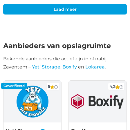
Laad meer
Aanbieders van opslagruimte
Bekende aanbieders die actief zijn in of nabij
Zaventem –
Yeti Storage
,
Boxify
en
Lokarea
.
Geverifieerd
5
4,2