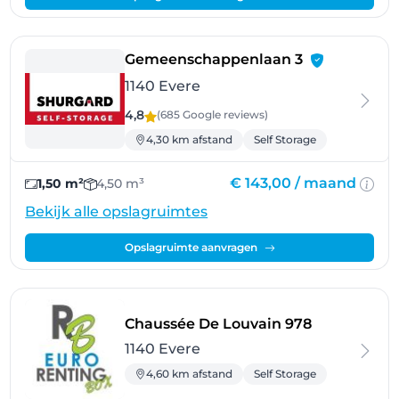
- Evere
Gemeenschappenlaan 3
1140 Evere
4,8
(685 Google
reviews
)
4,30 km afstand
Self Storage
€ 143,00 /
maand
1,50 m²
4,50 m³
Bekijk alle opslagruimtes
Opslagruimte aanvragen
- Evere
Chaussée De Louvain 978
1140 Evere
4,60 km afstand
Self Storage