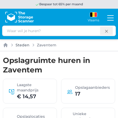
Bespaar tot 65% per maand
Vlaams
Zoeken
Steden
Zaventem
Home
Opslagruimte huren in
Zaventem
Laagste
Opslagaanbieders
maandprijs
17
€ 14,57
Unieke
Opslaglocaties