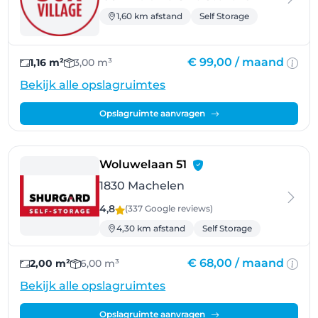
1,60 km afstand
Self Storage
€ 99,00 /
maand
1,16 m²
3,00 m³
Bekijk alle opslagruimtes
Opslagruimte aanvragen
- Machelen
Woluwelaan 51
1830 Machelen
4,8
(337 Google
reviews
)
4,30 km afstand
Self Storage
€ 68,00 /
maand
2,00 m²
6,00 m³
Bekijk alle opslagruimtes
Opslagruimte aanvragen