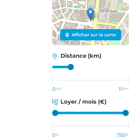
Afficher sur la carte
Distance (km)
0
km
11
km
Loyer / mois (€)
0
€
750
€