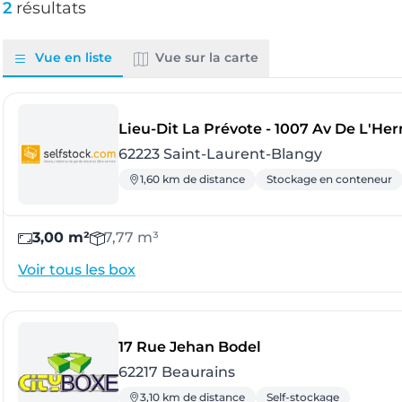
2
résultats
Vue en liste
Vue sur la carte
Lieu-Dit La Prévote - 1007 Av De L'He
62223 Saint-Laurent-Blangy
1,60 km de distance
Stockage en conteneur
3,00 m²
7,77 m³
Voir tous les box
- Beaurains
17 Rue Jehan Bodel
62217 Beaurains
3,10 km de distance
Self-stockage