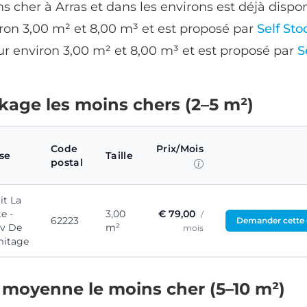
s cher à Arras et dans les environs est déjà dispon
iron 3,00 m² et 8,00 m³ et est proposé par
Self Sto
r environ 3,00 m² et 8,00 m³ et est proposé par
S
ckage les moins chers (2–5 m²)
Code
Prix/Mois
se
Taille
postal
it La
e -
3,00
€ 79,00
/
62223
Demander cette 
Av De
m²
mois
mitage
e moyenne le moins cher (5–10 m²)