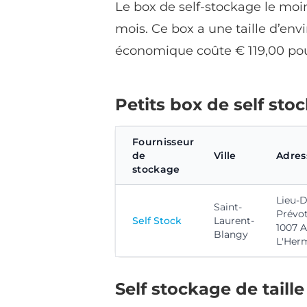
Le box de self-stockage le moin
mois. Ce box a une taille d’env
économique coûte € 119,00 pou
Petits box de self sto
Fournisseur
de
Ville
Adres
stockage
Lieu-D
Saint-
Prévot
Self Stock
Laurent-
1007 
Blangy
L'Her
Self stockage de taill