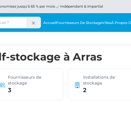
onomisez jusqu'à 65 % par mois
Indépendant & impartial
Accueil
Fournisseurs De Stockage
Villes
À Propos 
lf-stockage à Arras
Fournisseurs de
Installations de
stockage
stockage
3
2