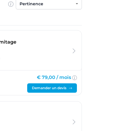
Trier par
- Saint-Laurent-Blangy
rmitage
€ 79,00 /
mois
Demander un devis