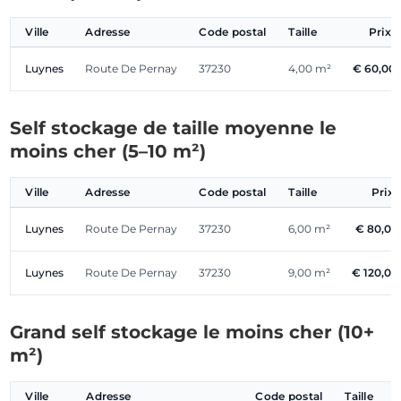
Ville
Adresse
Code postal
Taille
Prix/
Luynes
Route De Pernay
37230
4,00 m²
€ 60,00
Self stockage de taille moyenne le
moins cher (5–10 m²)
Ville
Adresse
Code postal
Taille
Prix
Luynes
Route De Pernay
37230
6,00 m²
€ 80,0
Luynes
Route De Pernay
37230
9,00 m²
€ 120,0
Grand self stockage le moins cher (10+
m²)
Ville
Adresse
Code postal
Taille