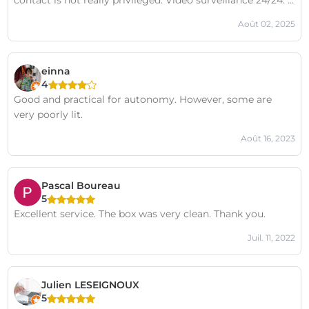
contact is not really privileged. Video surveillance 24/24. It
helps but there is much more security. The quality/price
Août 02, 2025
ratio, and/or rather security/price, in this specific case, is
still very average.
einna
4
Good and practical for autonomy. However, some are
very poorly lit.
Août 16, 2023
Pascal Boureau
5
Excellent service. The box was very clean. Thank you.
Juil. 11, 2022
Julien LESEIGNOUX
5