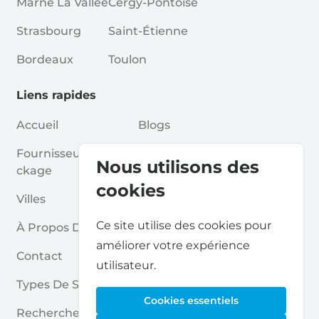
Marne La Vallée
Cergy-Pontoise
Strasbourg
Saint-Étienne
Bordeaux
Toulon
Liens rapides
Accueil
Blogs
Fournisseurs De Sto
Associations
Nous utilisons des
Ckage
Pour Les Partenaires
cookies
Villes
Pour Les Fournisseurs De St
Ce site utilise des cookies pour
À Propos De Nous
Ockage
améliorer votre expérience
Contact
Rapport Sur Le Self Stockag
utilisateur.
E
Types De Stockage
Cookies essentiels
Politique De Confidentialité
Rechercher