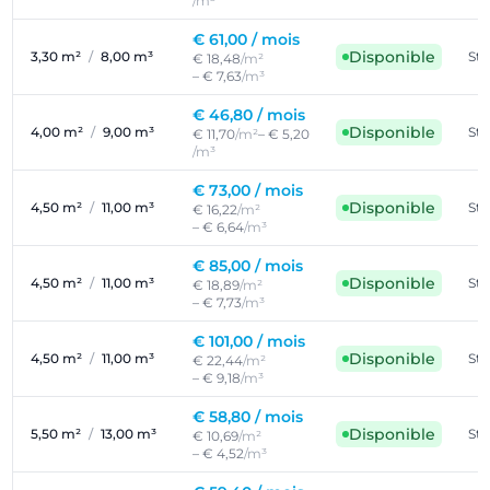
/m³
€ 61,00 /
mois
Disponible
3,30 m²
/
8,00 m³
St
€ 18,48
/m²
– € 7,63
/m³
€ 46,80 /
mois
Disponible
4,00 m²
/
9,00 m³
St
€ 11,70
/m²
– € 5,20
/m³
€ 73,00 /
mois
Disponible
4,50 m²
/
11,00 m³
St
€ 16,22
/m²
– € 6,64
/m³
€ 85,00 /
mois
Disponible
4,50 m²
/
11,00 m³
St
€ 18,89
/m²
– € 7,73
/m³
€ 101,00 /
mois
Disponible
4,50 m²
/
11,00 m³
St
€ 22,44
/m²
– € 9,18
/m³
€ 58,80 /
mois
Disponible
5,50 m²
/
13,00 m³
St
€ 10,69
/m²
– € 4,52
/m³