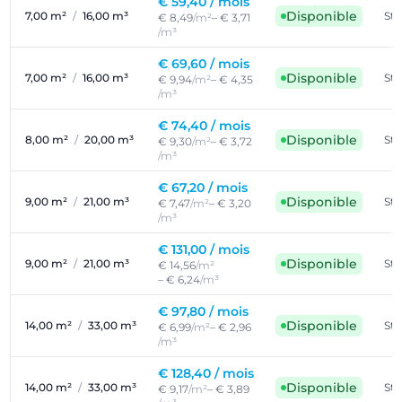
€ 59,40 /
mois
Disponible
7,00 m²
/
16,00 m³
St
€ 8,49
/m²
– € 3,71
/m³
€ 69,60 /
mois
Disponible
7,00 m²
/
16,00 m³
St
€ 9,94
/m²
– € 4,35
/m³
€ 74,40 /
mois
Disponible
8,00 m²
/
20,00 m³
St
€ 9,30
/m²
– € 3,72
/m³
€ 67,20 /
mois
Disponible
9,00 m²
/
21,00 m³
St
€ 7,47
/m²
– € 3,20
/m³
€ 131,00 /
mois
Disponible
9,00 m²
/
21,00 m³
St
€ 14,56
/m²
– € 6,24
/m³
€ 97,80 /
mois
Disponible
14,00 m²
/
33,00 m³
St
€ 6,99
/m²
– € 2,96
/m³
€ 128,40 /
mois
Disponible
14,00 m²
/
33,00 m³
St
€ 9,17
/m²
– € 3,89