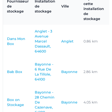
Fournisseur
Installation
cette
de
de
Ville
installation
stockage
stockage
de
stockage
Anglet - 3
Avenue
Dans Mon
Marcel
Anglet
0.86 km
Box
Dassault,
64600
Bayonne -
6 Rue De
Bab Box
Bayonne
2.86 km
1
La Tillole,
64100
Bayonne -
28 Chemin
Box on
De
Bayonne
4.05 km
Stockage
Cazenave,