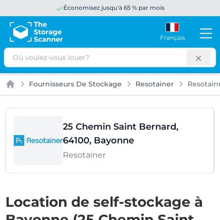
Économisez jusqu'à 65 % par mois
Français
Rechercher
Fournisseurs De Stockage
Resotainer
Resotain
Accueil
25 Chemin Saint Bernard,
64100, Bayonne
Resotainer
Location de self-stockage à
Bayonne (25 Chemin Saint