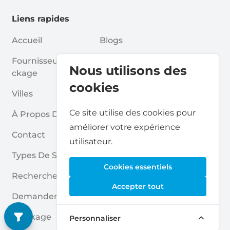
Liens rapides
Accueil
Blogs
Fournisseurs De Sto
Associations
Nous utilisons des
Ckage
Pour Les Partenaires
cookies
Villes
Pour Les Fournisseurs De St
Ce site utilise des cookies pour
À Propos De Nous
Ockage
améliorer votre expérience
Contact
Rapport Sur Le Self Stockag
utilisateur.
E
Types De Stockage
Cookies essentiels
Politique De Confidentialité
Rechercher
Accepter tout
Cookies
Demander Un Devis
Conditions Générales
Stockage
Personnaliser
Questions Fréquentes