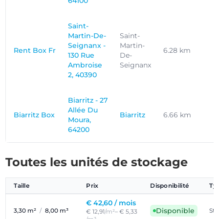
64100
Saint-
Martin-De-
Saint-
Seignanx -
Martin-
Rent Box Fr
6.28 km
130 Rue
De-
Ambroise
Seignanx
2, 40390
Biarritz - 27
Allée Du
Biarritz Box
Biarritz
6.66 km
Moura,
64200
Toutes les unités de stockage
Taille
Prix
Disponibilité
Ty
€ 42,60 /
mois
Disponible
3,30 m²
/
8,00 m³
St
€ 12,91
/m²
– € 5,33