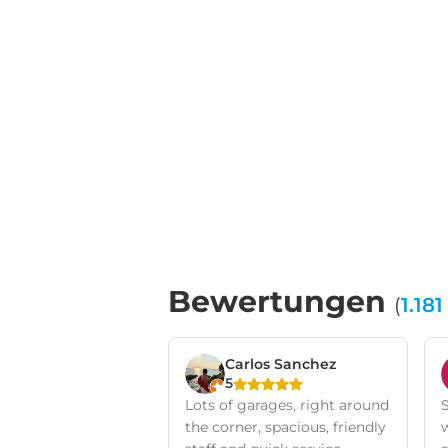
Bewertungen
(
1.181
Carlos Sanchez
5
Lots of garages, right around
S
the corner, spacious, friendly