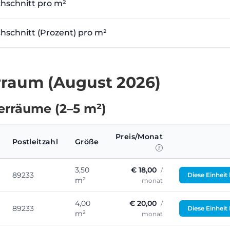
hschnitt pro m²
hschnitt (Prozent) pro m²
rraum (August 2026)
erräume (2–5 m²)
Preis/Monat
Postleitzahl
Größe
3,50
€ 18,00
/
89233
Diese Einheit
m²
monat
4,00
€ 20,00
/
89233
Diese Einheit
m²
monat