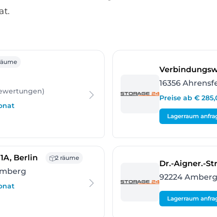
at.
ensburg
räume
Verbindungsw
16356 Ahrensf
ewertungen
)
Preise ab € 285
onat
Lagerraum anfra
- Ahrensfelde-Blumberg
A, Berlin
2 räume
Dr.-Aigner.-St
umberg
92224 Amber
onat
Lagerraum anfra