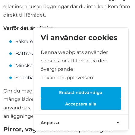
eller inomhusanläggningar där du inte kan köra fram
direkt till förrådet.
Varför det är viktigt:
Vi använder cookies
Säkrare område för urlastning
Denna webbplats använder
Bättre åtkomst för större fordon
cookies för att förbättra den
Minskat bärande till hissar eller korridorer
övergripande
Snabbare process för in- och utflyttning
användarupplevelsen.
Om du magasinerar möbler, företagslager eller
Endast nödvändiga
många lådor kan en lastzon vara en av de mest
Acceptera alla
användbara bekvämligheterna på hela
anläggningen.
Anpassa
Pirror, vagnar och transportvagnar