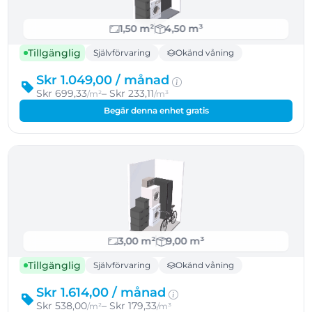
1,50 m²
4,50 m³
Tillgänglig
Självförvaring
Okänd våning
Skr 1.049,00 /
månad
Skr 699,33
– Skr 233,11
/m²
/m³
Begär denna enhet gratis
3,00 m²
9,00 m³
Tillgänglig
Självförvaring
Okänd våning
Skr 1.614,00 /
månad
Skr 538,00
– Skr 179,33
/m²
/m³