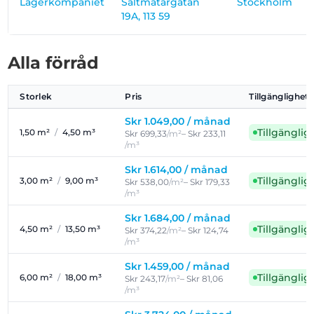
Lagerkompaniet
Saltmätargatan
Stockholm
19A, 113 59
Alla förråd
Storlek
Pris
Tillgänglighet
Skr 1.049,00 /
månad
Tillgänglig
1,50 m²
/
4,50 m³
Skr 699,33
/m²
– Skr 233,11
/m³
Skr 1.614,00 /
månad
Tillgänglig
3,00 m²
/
9,00 m³
Skr 538,00
/m²
– Skr 179,33
/m³
Skr 1.684,00 /
månad
Tillgänglig
4,50 m²
/
13,50 m³
Skr 374,22
/m²
– Skr 124,74
/m³
Skr 1.459,00 /
månad
Tillgänglig
6,00 m²
/
18,00 m³
Skr 243,17
/m²
– Skr 81,06
/m³