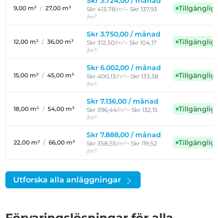
Skr 3.724,00 /
månad
Tillgänglig
9,00 m²
/
27,00 m³
Skr 413,78
/m²
– Skr 137,93
/m³
Skr 3.750,00 /
månad
Tillgänglig
12,00 m²
/
36,00 m³
Skr 312,50
/m²
– Skr 104,17
/m³
Skr 6.002,00 /
månad
Tillgänglig
15,00 m²
/
45,00 m³
Skr 400,13
/m²
– Skr 133,38
/m³
Skr 7.136,00 /
månad
Tillgänglig
18,00 m²
/
54,00 m³
Skr 396,44
/m²
– Skr 132,15
/m³
Skr 7.888,00 /
månad
Tillgänglig
22,00 m²
/
66,00 m³
Skr 358,55
/m²
– Skr 119,52
/m³
Utforska alla anläggningar
Förvaringslösningar för alla