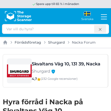
Spara upp till 65 % i månaden
Svenska
Sök
Förrådsföretag
Shurgard
Nacka Forum
Hem
Skvaltans Väg 10, 131 39, Nacka
Shurgard
4,7
(232 Google
recensioner
)
Hyra förråd i Nacka på
Skvaltans Väg 10