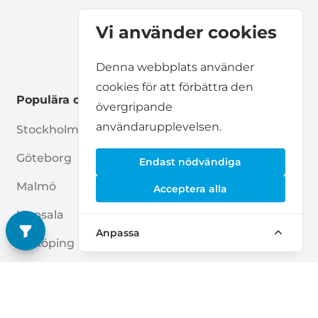
Vi använder cookies
Denna webbplats använder
cookies för att förbättra den
Populära orter
övergripande
användarupplevelsen.
Stockholm
Jönköping
Göteborg
Helsingborg
Endast nödvändiga
Malmö
Norrköping
Acceptera alla
Uppsala
Huddinge
Anpassa
Linköping
Lund
Örebro
Luleå
Sollentuna
Haninge