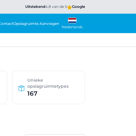
Uitstekend
4,8 van de 5
Google
Contact
Opslagruimte Aanvragen
Nederlands
Unieke
opslagruimtetypes
167