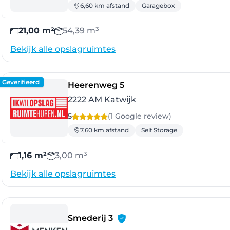
6,60 km afstand
Garagebox
21,00 m²
54,39 m³
Bekijk alle opslagruimtes
Geverifieerd
- Katwijk
Heerenweg 5
2222 AM Katwijk
5
(1 Google
review
)
7,60 km afstand
Self Storage
1,16 m²
3,00 m³
Bekijk alle opslagruimtes
- Noordwijkerhout
Smederij 3