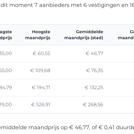
p dit moment 7 aanbieders met 6 vestigingen en 1
agste
Hoogste
Gemiddelde
G
prijs
maandprijs
maandprijs (stad)
maandpr
35,00
€ 60,55
€ 46,77
55,00
€ 109,68
€ 76,35
84,79
€ 194,71
€ 132,25
19,00
€ 526,91
€ 268,56
 gemiddelde maandprijs op € 46,77, of € 0,41 duurd