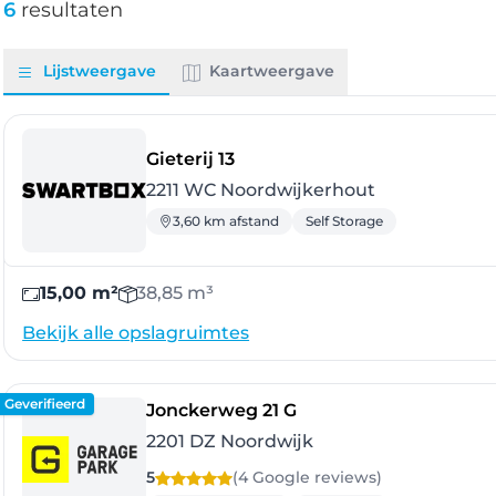
6
resultaten
Lijstweergave
Kaartweergave
- Noordwijkerhout
Gieterij 13
2211 WC Noordwijkerhout
3,60 km afstand
Self Storage
15,00 m²
38,85 m³
Bekijk alle opslagruimtes
Geverifieerd
- Noordwijk
Jonckerweg 21 G
2201 DZ Noordwijk
5
(4 Google
reviews
)