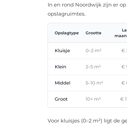
In en rond Noordwijk zijn er o
opslagruimtes.
La
Opslagtype
Grootte
maand
Kluisje
0–2 m²
€ 
Klein
2–5 m²
€ 
Middel
5–10 m²
€ 
Groot
10+ m²
€ 1
Voor kluisjes (0–2 m²) ligt de