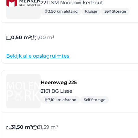
2211 SM Noordwijkerhout
3,50 km afstand
Kluisje
Self Storage
0,50 m²
1,00 m³
Bekijk alle opslagruimtes
- Lisse
Heereweg 225
2161 BG Lisse
7,10 km afstand
Self Storage
31,50 m²
81,59 m³