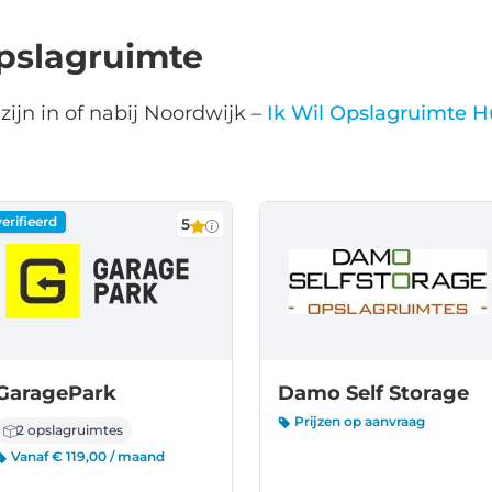
pslagruimte
ijn in of nabij Noordwijk –
Ik Wil Opslagruimte H
erifieerd
5
GaragePark
Damo Self Storage
Prijzen op aanvraag
2 opslagruimtes
Vanaf € 119,00 / maand