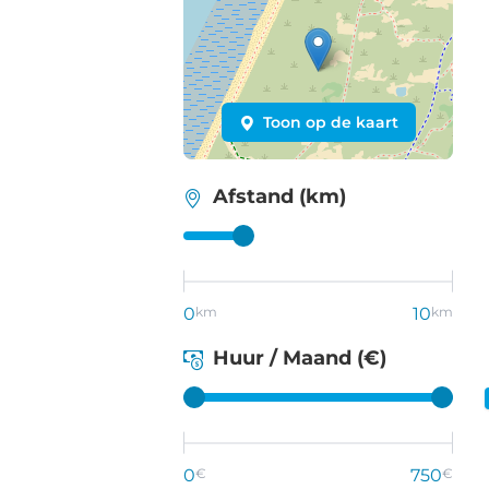
Toon op de kaart
Afstand (km)
0
km
10
km
Huur / Maand (€)
0
€
750
€