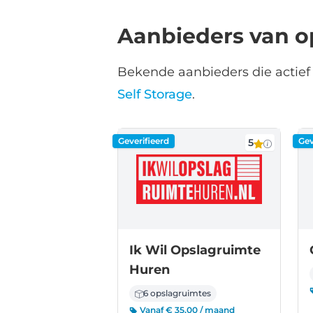
Aanbieders van o
Bekende aanbieders die actief z
Self Storage
.
Geverifieerd
Gev
5
Ik Wil Opslagruimte
Huren
6 opslagruimtes
Vanaf € 35,00 / maand