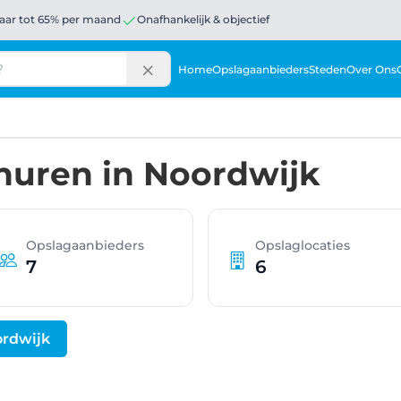
aar tot 65% per maand
Onafhankelijk & objectief
Home
Opslagaanbieders
Steden
Over Ons
huren in Noordwijk
Opslagaanbieders
Opslaglocaties
7
6
ordwijk