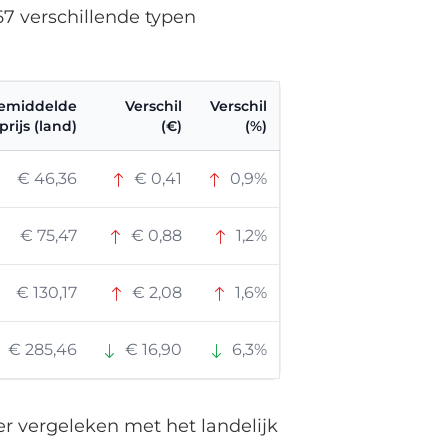
67 verschillende typen
emiddelde
Verschil
Verschil
ijs (land)
(€)
(%)
€ 46,36
€ 0,41
0,9%
€ 75,47
€ 0,88
1,2%
€ 130,17
€ 2,08
1,6%
€ 285,46
€ 16,90
6,3%
er vergeleken met het landelijk