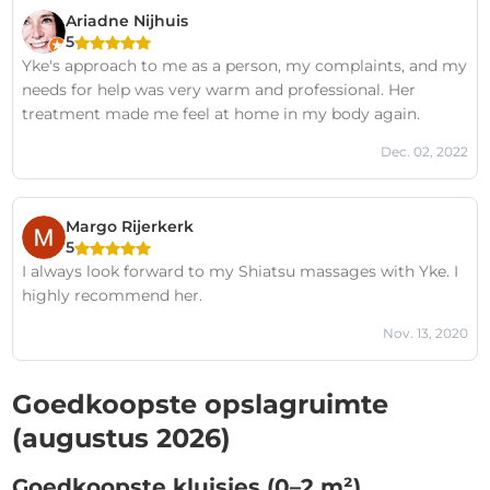
Ariadne Nijhuis
5
Yke's approach to me as a person, my complaints, and my
needs for help was very warm and professional. Her
treatment made me feel at home in my body again.
Dec. 02, 2022
Margo Rijerkerk
5
I always look forward to my Shiatsu massages with Yke. I
highly recommend her.
Nov. 13, 2020
Goedkoopste opslagruimte
(augustus 2026)
Goedkoopste kluisjes (0–2 m²)