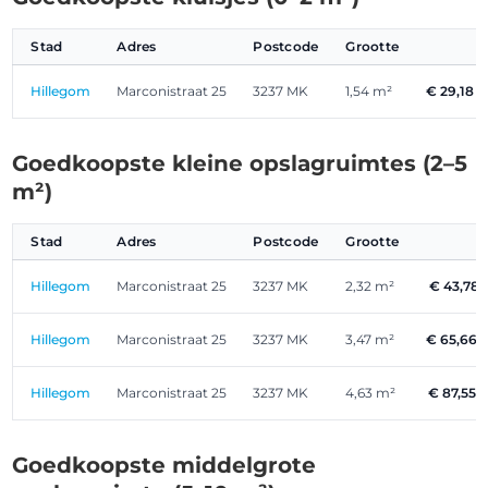
Stad
Adres
Postcode
Grootte
Hillegom
Marconistraat 25
3237 MK
1,54 m²
€ 29,18 -
Goedkoopste kleine opslagruimtes (2–5
m²)
Stad
Adres
Postcode
Grootte
Hillegom
Marconistraat 25
3237 MK
2,32 m²
€ 43,78 
Hillegom
Marconistraat 25
3237 MK
3,47 m²
€ 65,66 -
Hillegom
Marconistraat 25
3237 MK
4,63 m²
€ 87,55 -
Goedkoopste middelgrote