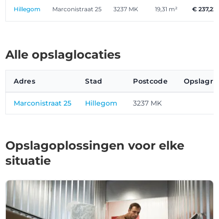
Hillegom
Marconistraat 25
3237 MK
19,31 m²
€ 237,22
Alle opslaglocaties
Adres
Stad
Postcode
Opslagru
Marconistraat 25
Hillegom
3237 MK
Opslagoplossingen voor elke
situatie