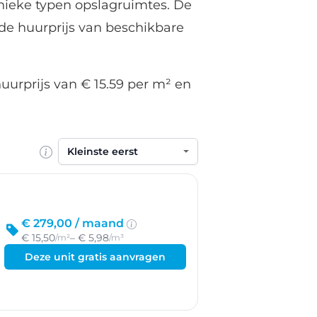
nieke typen opslagruimtes. De
de huurprijs van beschikbare
uurprijs van € 15.59 per m² en
Sorteren op
€ 279,00 /
maand
€ 15,50
– € 5,98
/m²
/m³
Deze unit gratis aanvragen