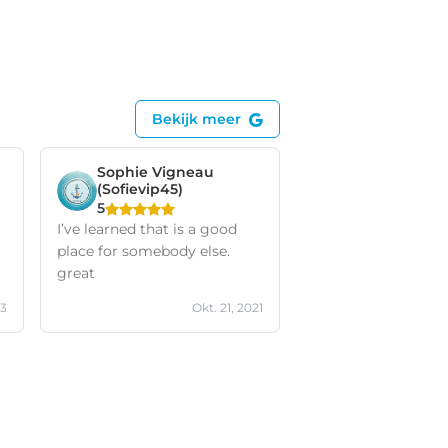
Bekijk meer
Sophie Vigneau
(Sofievip45)
5
I’ve learned that is a good
place for somebody else.
great
23
Okt. 21, 2021