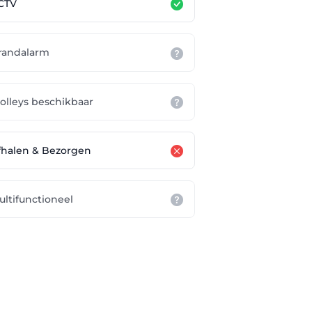
CTV
randalarm
rolleys beschikbaar
fhalen & Bezorgen
ultifunctioneel