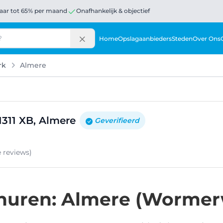
aar tot 65% per maand
Onafhankelijk & objectief
Home
Opslagaanbieders
Steden
Over Ons
rk
Almere
311 XB, Almere
Geverifieerd
e
reviews
)
huren: Almere (Wormer