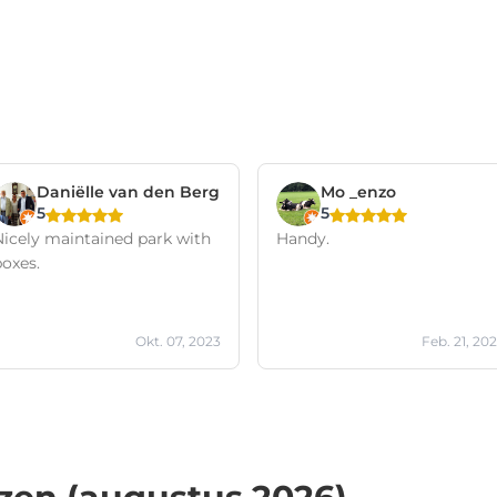
Daniëlle van den Berg
Mo _enzo
5
5
Nicely maintained park with
Handy.
boxes.
Okt. 07, 2023
Feb. 21, 20