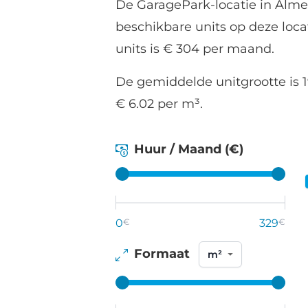
De GaragePark-locatie in Alme
beschikbare units op deze loc
units is € 304 per maand.
De gemiddelde unitgrootte is 1
€ 6.02 per m³.
Huur / Maand (€)
0
€
329
€
Formaat