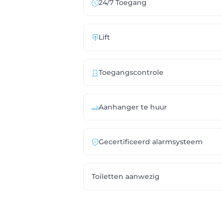
24/7 Toegang
Lift
Toegangscontrole
Aanhanger te huur
Gecertificeerd alarmsysteem
Toiletten aanwezig