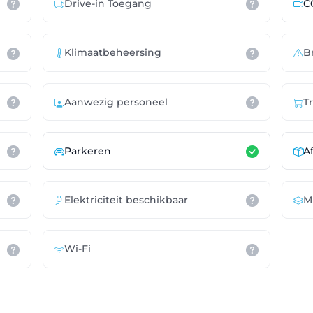
Drive-in Toegang
C
Klimaatbeheersing
B
Aanwezig personeel
T
Parkeren
A
Elektriciteit beschikbaar
M
Wi-Fi