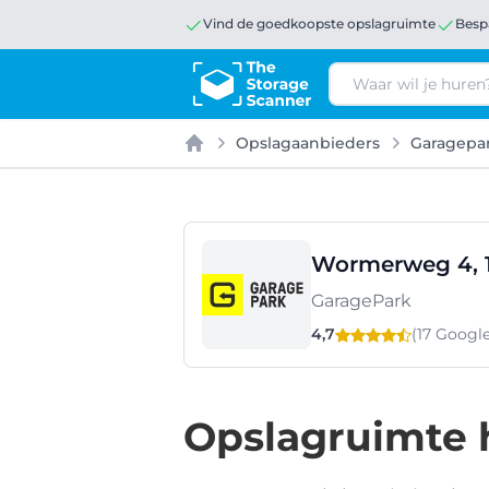
Vind de goedkoopste opslagruimte
Besp
Zoeken
Opslagaanbieders
Garagepa
Home
Wormerweg 4, 1
GaragePark
4,7
(17 Googl
Opslagruimte 