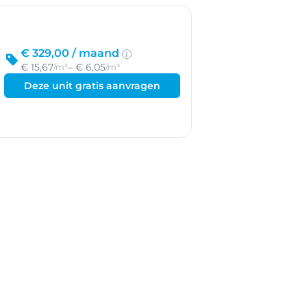
€ 329,00 /
maand
€ 15,67
– € 6,05
/m²
/m³
Deze unit gratis aanvragen