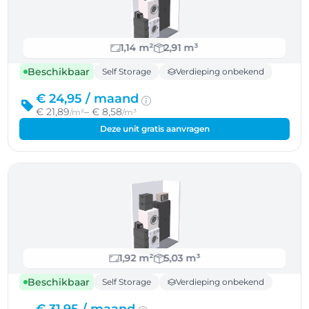
1,14 m²
2,91 m³
Beschikbaar
Self Storage
Verdieping onbekend
€ 24,95 /
maand
€ 21,89
– € 8,58
/m²
/m³
Deze unit gratis aanvragen
1,92 m²
5,03 m³
Beschikbaar
Self Storage
Verdieping onbekend