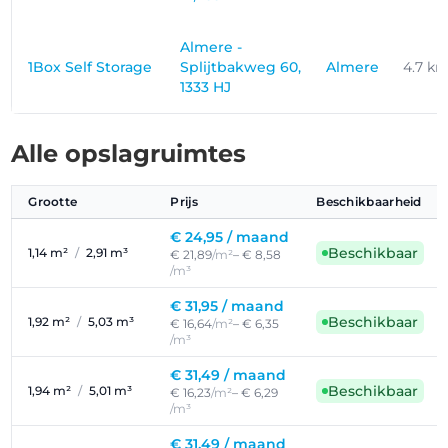
Almere -
1Box Self Storage
Splijtbakweg 60,
Almere
4.7 k
1333 HJ
Alle opslagruimtes
Grootte
Prijs
Beschikbaarheid
€ 24,95 /
maand
Beschikbaar
1,14 m²
/
2,91 m³
€ 21,89
/m²
– € 8,58
/m³
€ 31,95 /
maand
Beschikbaar
1,92 m²
/
5,03 m³
€ 16,64
/m²
– € 6,35
/m³
€ 31,49 /
maand
Beschikbaar
1,94 m²
/
5,01 m³
€ 16,23
/m²
– € 6,29
/m³
€ 31,49 /
maand