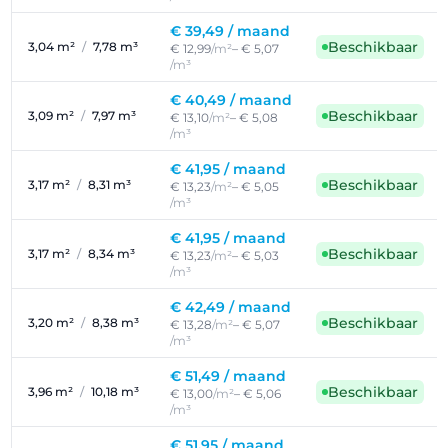
€ 39,49 /
maand
Beschikbaar
3,04 m²
/
7,78 m³
€ 12,99
/m²
– € 5,07
/m³
€ 40,49 /
maand
Beschikbaar
3,09 m²
/
7,97 m³
€ 13,10
/m²
– € 5,08
/m³
€ 41,95 /
maand
Beschikbaar
3,17 m²
/
8,31 m³
€ 13,23
/m²
– € 5,05
/m³
€ 41,95 /
maand
Beschikbaar
3,17 m²
/
8,34 m³
€ 13,23
/m²
– € 5,03
/m³
€ 42,49 /
maand
Beschikbaar
3,20 m²
/
8,38 m³
€ 13,28
/m²
– € 5,07
/m³
€ 51,49 /
maand
Beschikbaar
3,96 m²
/
10,18 m³
€ 13,00
/m²
– € 5,06
/m³
€ 51,95 /
maand