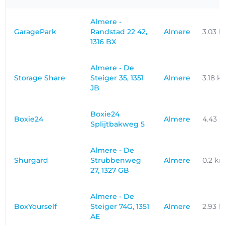
Almere -
GaragePark
Randstad 22 42,
Almere
3.03 
1316 BX
Almere - De
Storage Share
Steiger 35, 1351
Almere
3.18 k
JB
Boxie24
Boxie24
Almere
4.43 
Splijtbakweg 5
Almere - De
Shurgard
Strubbenweg
Almere
0.2 k
27, 1327 GB
Almere - De
BoxYourself
Steiger 74G, 1351
Almere
2.93 
AE