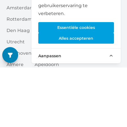
gebruikerservaring te
Amsterdam
Haarlem
verbeteren.
Rotterdam
Enschede
Essentiële cookies
Den Haag
Nijmegen
Alles accepteren
Utrecht
Breda
Eindhoven
Amersfoort
Aanpassen
Almere
Apeldoorn
Groningen
Zwolle
Tilburg
Leiden
Arnhem
Zoetermeer
Quick links
Home
Blogs