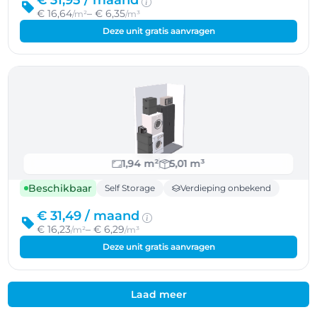
€ 31,95 /
maand
€ 16,64
– € 6,35
/m²
/m³
Deze unit gratis aanvragen
1,94 m²
5,01 m³
Beschikbaar
Self Storage
Verdieping onbekend
€ 31,49 /
maand
€ 16,23
– € 6,29
/m²
/m³
Deze unit gratis aanvragen
Laad meer