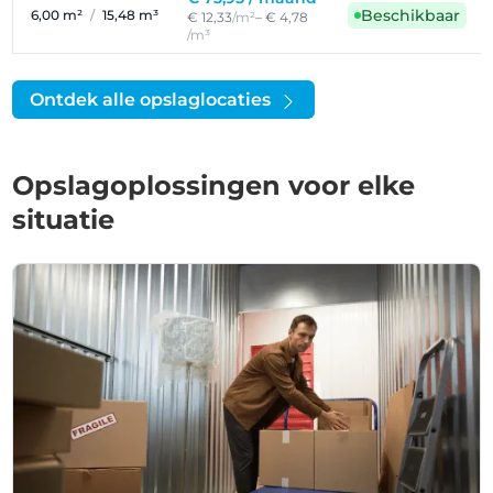
Beschikbaar
6,00 m²
/
15,48 m³
€ 12,33
/m²
– € 4,78
/m³
Ontdek alle opslaglocaties
Opslagoplossingen voor elke
situatie