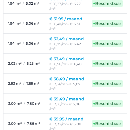
Beschikbaar
1,94 m²
/
5,02 m³
€ 16,23
/m²
– € 6,27
/m³
€ 31,95 /
maand
Beschikbaar
1,94 m²
/
5,06 m³
€ 16,47
/m²
– € 6,31
/m³
€ 32,49 /
maand
Beschikbaar
1,94 m²
/
5,06 m³
€ 16,75
/m²
– € 6,42
/m³
€ 33,49 /
maand
Beschikbaar
2,02 m²
/
5,23 m³
€ 16,58
/m²
– € 6,40
/m³
€ 38,49 /
maand
Beschikbaar
2,93 m²
/
7,59 m³
€ 13,14
/m²
– € 5,07
/m³
€ 39,49 /
maand
Beschikbaar
3,00 m²
/
7,80 m³
€ 13,16
/m²
– € 5,06
/m³
€ 39,95 /
maand
Beschikbaar
3,00 m²
/
7,86 m³
€ 13,32
/m²
– € 5,08
/m³