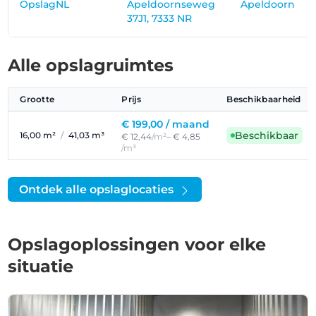
OpslagNL
Apeldoornseweg
Apeldoorn
37J1, 7333 NR
Alle opslagruimtes
Grootte
Prijs
Beschikbaarheid
€ 199,00 /
maand
Beschikbaar
16,00 m²
/
41,03 m³
€ 12,44
/m²
– € 4,85
/m³
Ontdek alle opslaglocaties
Opslagoplossingen voor elke
situatie