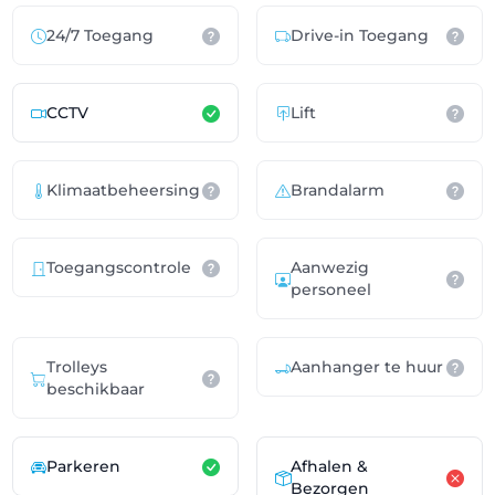
24/7 Toegang
Drive-in Toegang
CCTV
Lift
Klimaatbeheersing
Brandalarm
Toegangscontrole
Aanwezig
personeel
Trolleys
Aanhanger te huur
beschikbaar
Parkeren
Afhalen &
Bezorgen