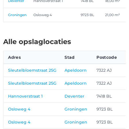
Deventer
Hannoverstraat 1
7418 BL
18,00 m²
Groningen
Osloweg 4
9723 BL
21,00 m²
Alle opslaglocaties
Adres
Stad
Postcode
O
Sleutelbloemstraat 25G
Apeldoorn
7322 AJ
Sleutelbloemstraat 25G
Apeldoorn
7322 AJ
Hannoverstraat 1
Deventer
7418 BL
Osloweg 4
Groningen
9723 BL
Osloweg 4
Groningen
9723 BL