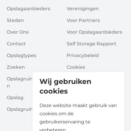
Opslagaanbieders
Verenigingen
Steden
Voor Partners
Over Ons
Voor Opslagaanbieders
Contact
Self Storage Rapport
Opslagtypes
Privacybeleid
Zoeken
Cookies
Opslagruimte Aanvrage
Algemene Voorwaarde
Wij gebruiken
N
N
cookies
Opslag
Veelgestelde Vragen
Deze website maakt gebruik van
Opslagruimte Gidsen
cookies om de
gebruikerservaring te
verbeteren.