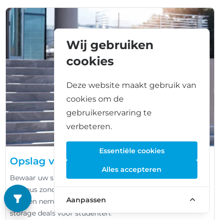
Wij gebruiken
cookies
Deze website maakt gebruik van
cookies om de
gebruikerservaring te
verbeteren.
Essentiële cookies
Opslag voor studenten
Alles accepteren
Bewaar uw spullen tussen de semesters door dicht bij de
campus zonder het gedoe van alles mee naar huis te
Aanpassen
moeten nemen. Vind en vergelijk de meest flexibele self-
storage deals voor studenten.