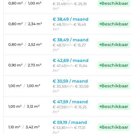
Beschikbaar
0,80 m²
/
1,00 m³
€ 31,49
/m²
– € 25,19
/m³
€ 38,49 /
maand
Beschikbaar
0,80 m²
/
2,34 m³
€ 48,11
/m²
– € 16,45
/m³
€ 38,49 /
maand
Beschikbaar
0,80 m²
/
2,52 m³
€ 48,11
/m²
– € 15,27
/m³
€ 42,69 /
maand
Beschikbaar
0,90 m²
/
2,73 m³
€ 47,43
/m²
– € 15,64
/m³
€ 30,59 /
maand
Beschikbaar
1,00 m²
/
1,00 m³
€ 30,59
/m²
– € 30,59
/m³
€ 47,59 /
maand
Beschikbaar
1,00 m²
/
3,12 m³
€ 47,59
/m²
– € 15,25
/m³
€ 59,19 /
maand
Beschikbaar
1,10 m²
/
3,42 m³
€ 53,81
/m²
– € 17,31
/m³