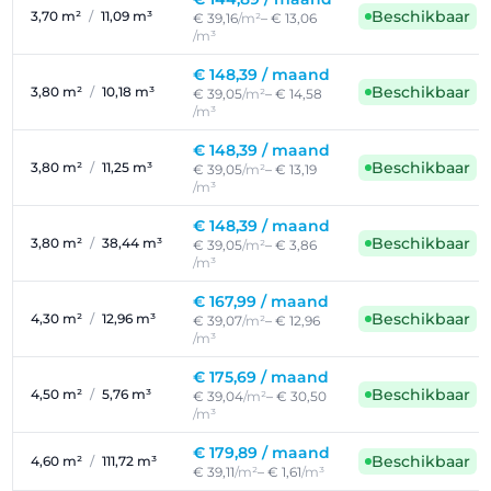
Beschikbaar
3,70 m²
/
11,09 m³
€ 39,16
/m²
– € 13,06
/m³
€ 148,39 /
maand
Beschikbaar
3,80 m²
/
10,18 m³
€ 39,05
/m²
– € 14,58
/m³
€ 148,39 /
maand
Beschikbaar
3,80 m²
/
11,25 m³
€ 39,05
/m²
– € 13,19
/m³
€ 148,39 /
maand
Beschikbaar
3,80 m²
/
38,44 m³
€ 39,05
/m²
– € 3,86
/m³
€ 167,99 /
maand
Beschikbaar
4,30 m²
/
12,96 m³
€ 39,07
/m²
– € 12,96
/m³
€ 175,69 /
maand
Beschikbaar
4,50 m²
/
5,76 m³
€ 39,04
/m²
– € 30,50
/m³
€ 179,89 /
maand
Beschikbaar
4,60 m²
/
111,72 m³
€ 39,11
/m²
– € 1,61
/m³