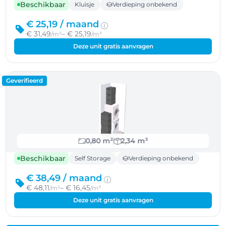
Beschikbaar
Kluisje
Verdieping onbekend
€ 25,19 /
maand
€ 31,49
– € 25,19
/m²
/m³
Deze unit gratis aanvragen
Geverifieerd
0,80 m²
2,34 m³
Beschikbaar
Self Storage
Verdieping onbekend
€ 38,49 /
maand
€ 48,11
– € 16,45
/m²
/m³
Deze unit gratis aanvragen