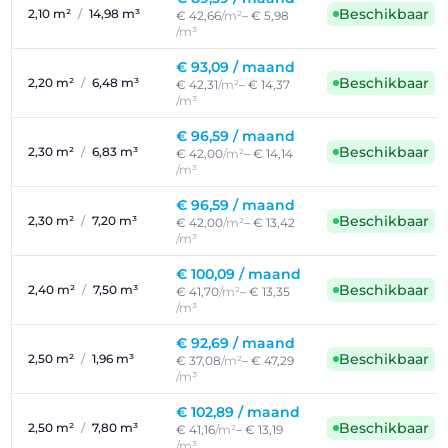
Beschikbaar
2,10 m²
/
14,98 m³
€ 42,66
/m²
– € 5,98
/m³
€ 93,09 /
maand
Beschikbaar
2,20 m²
/
6,48 m³
€ 42,31
/m²
– € 14,37
/m³
€ 96,59 /
maand
Beschikbaar
2,30 m²
/
6,83 m³
€ 42,00
/m²
– € 14,14
/m³
€ 96,59 /
maand
Beschikbaar
2,30 m²
/
7,20 m³
€ 42,00
/m²
– € 13,42
/m³
€ 100,09 /
maand
Beschikbaar
2,40 m²
/
7,50 m³
€ 41,70
/m²
– € 13,35
/m³
€ 92,69 /
maand
Beschikbaar
2,50 m²
/
1,96 m³
€ 37,08
/m²
– € 47,29
/m³
€ 102,89 /
maand
Beschikbaar
2,50 m²
/
7,80 m³
€ 41,16
/m²
– € 13,19
/m³