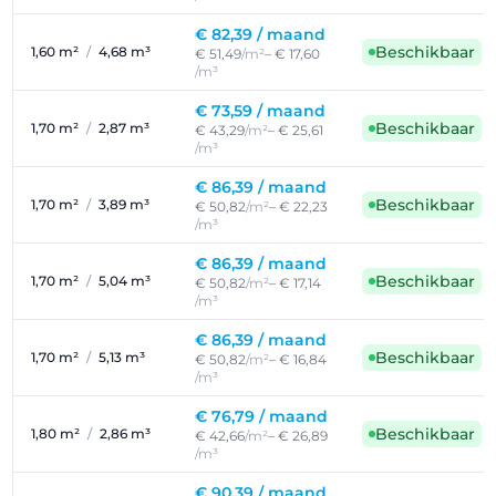
€ 82,39 /
maand
Beschikbaar
1,60 m²
/
4,68 m³
€ 51,49
/m²
– € 17,60
/m³
€ 73,59 /
maand
Beschikbaar
1,70 m²
/
2,87 m³
€ 43,29
/m²
– € 25,61
/m³
€ 86,39 /
maand
Beschikbaar
1,70 m²
/
3,89 m³
€ 50,82
/m²
– € 22,23
/m³
€ 86,39 /
maand
Beschikbaar
1,70 m²
/
5,04 m³
€ 50,82
/m²
– € 17,14
/m³
€ 86,39 /
maand
Beschikbaar
1,70 m²
/
5,13 m³
€ 50,82
/m²
– € 16,84
/m³
€ 76,79 /
maand
Beschikbaar
1,80 m²
/
2,86 m³
€ 42,66
/m²
– € 26,89
/m³
€ 90,39 /
maand