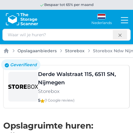
Bespaar tot 65% per maand
Nederlands
Zoeken
Opslagaanbieders
Storebox
Storebox Ndw Ni
Home
Geverifieerd
Derde Walstraat 115, 6511 SN,
Nijmegen
Storebox
5
(1 Google
review
)
Opslagruimte huren: