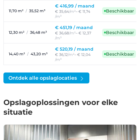
€ 416,99 /
maand
Beschikbaar
11,70 m²
/
35,52 m³
€ 35,64
/m²
– € 11,74
/m³
€ 451,19 /
maand
Beschikbaar
12,30 m²
/
36,48 m³
€ 36,68
/m²
– € 12,37
/m³
€ 520,19 /
maand
Beschikbaar
14,40 m²
/
43,20 m³
€ 36,12
/m²
– € 12,04
/m³
Ontdek alle opslaglocaties
Opslagoplossingen voor elke
situatie