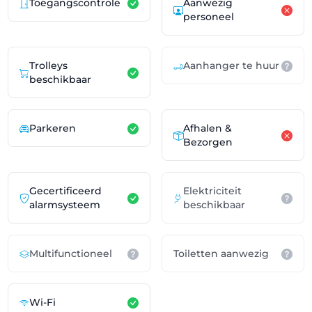
Toegangscontrole
Aanwezig
personeel
Trolleys
Aanhanger te huur
beschikbaar
Parkeren
Afhalen &
Bezorgen
Gecertificeerd
Elektriciteit
alarmsysteem
beschikbaar
Multifunctioneel
Toiletten aanwezig
Wi-Fi