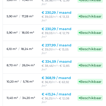
Beschikbaar
€ 38,98
/m²
– € 12,99
/m³
€ 230,29 /
maand
Beschikbaar
5,90 m²
/
17,28 m³
€ 39,03
/m²
– € 13,33
/m³
€ 230,29 /
maand
Beschikbaar
5,90 m²
/
18,00 m³
€ 39,03
/m²
– € 12,79
/m³
€ 237,99 /
maand
Beschikbaar
6,10 m²
/
18,24 m³
€ 39,01
/m²
– € 13,05
/m³
€ 334,59 /
maand
Beschikbaar
8,70 m²
/
26,04 m³
€ 38,46
/m²
– € 12,85
/m³
€ 368,19 /
maand
Beschikbaar
10,20 m²
/
5,76 m³
€ 36,10
/m²
– € 63,92
/m³
€ 413,24 /
maand
Beschikbaar
11,40 m²
/
34,20 m³
€ 36,25
/m²
– € 12,08
/m³