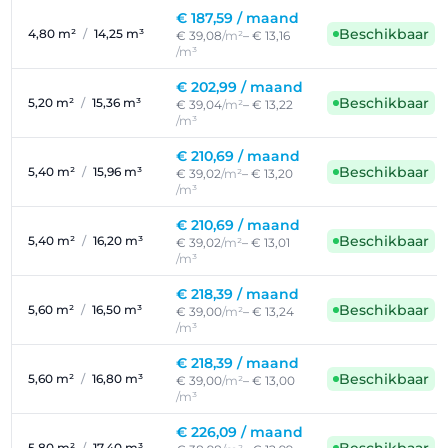
€ 187,59 /
maand
Beschikbaar
4,80 m²
/
14,25 m³
€ 39,08
/m²
– € 13,16
/m³
€ 202,99 /
maand
Beschikbaar
5,20 m²
/
15,36 m³
€ 39,04
/m²
– € 13,22
/m³
€ 210,69 /
maand
Beschikbaar
5,40 m²
/
15,96 m³
€ 39,02
/m²
– € 13,20
/m³
€ 210,69 /
maand
Beschikbaar
5,40 m²
/
16,20 m³
€ 39,02
/m²
– € 13,01
/m³
€ 218,39 /
maand
Beschikbaar
5,60 m²
/
16,50 m³
€ 39,00
/m²
– € 13,24
/m³
€ 218,39 /
maand
Beschikbaar
5,60 m²
/
16,80 m³
€ 39,00
/m²
– € 13,00
/m³
€ 226,09 /
maand
5,80 m²
/
17,40 m³