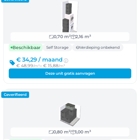
0,70 m²
2,16 m³
Beschikbaar
Self Storage
Verdieping onbekend
€ 34,29 /
maand
€ 48,99
– € 15,88
/m²
/m³
Deze unit gratis aanvragen
Geverifieerd
0,80 m²
1,00 m³