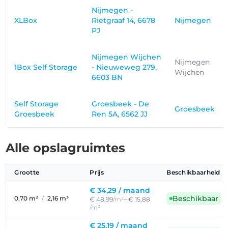
Nijmegen -
XLBox
Rietgraaf 14, 6678
Nijmegen
PJ
Nijmegen Wijchen
Nijmegen
1Box Self Storage
- Nieuweweg 279,
Wijchen
6603 BN
Self Storage
Groesbeek - De
Groesbeek
Groesbeek
Ren 5A, 6562 JJ
Alle opslagruimtes
Grootte
Prijs
Beschikbaarheid
€ 34,29 /
maand
Beschikbaar
0,70 m²
/
2,16 m³
€ 48,99
/m²
– € 15,88
/m³
€ 25,19 /
maand