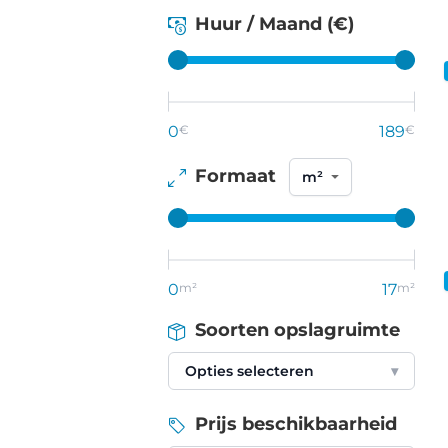
Huur / Maand (€)
0
€
189
€
Formaat
0
m²
17
m²
Soorten opslagruimte
Opties selecteren
▾
Prijs beschikbaarheid