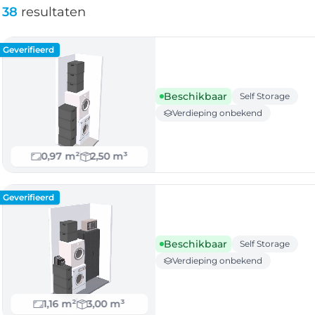
38
resultaten
Geverifieerd
Beschikbaar
Self Storage
Verdieping onbekend
0,97 m²
2,50 m³
Geverifieerd
Beschikbaar
Self Storage
Verdieping onbekend
1,16 m²
3,00 m³