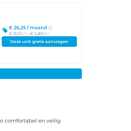
€ 26,25 /
maand
€ 15,11
– € 5,83
/m²
/m³
Deze unit gratis aanvragen
o comfortabel en veilig