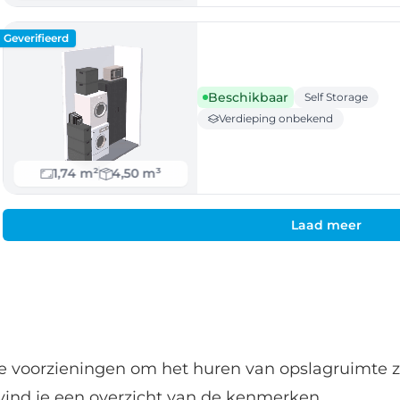
Geverifieerd
Beschikbaar
Self Storage
Verdieping onbekend
1,74 m²
4,50 m³
Laad meer
de voorzieningen om het huren van opslagruimte z
vind je een overzicht van de kenmerken.