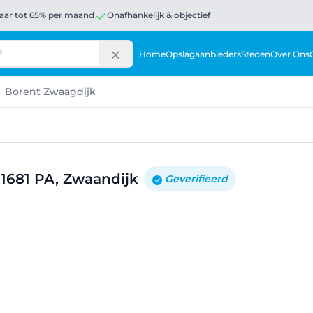
aar tot 65% per maand
Onafhankelijk & objectief
Home
Opslagaanbieders
Steden
Over Ons
Borent Zwaagdijk
 1681 PA, Zwaandijk
Geverifieerd