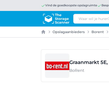
Vind de goedkoopste opslagruimte
Besp
Zoeken
Opslagaanbieders
Borent
Home
Graanmarkt 5E,
BoRent