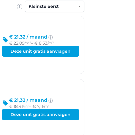
Sorteren op
€ 21,32 /
maand
€ 22,09
– € 8,53
/m²
/m³
Deze unit gratis aanvragen
€ 21,32 /
maand
€ 18,41
– € 7,11
/m²
/m³
Deze unit gratis aanvragen