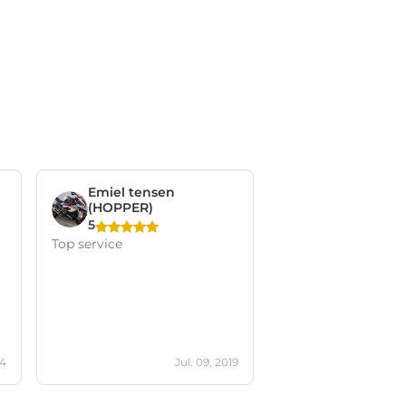
Emiel tensen
(HOPPER)
5
Top service
24
Jul. 09, 2019
d