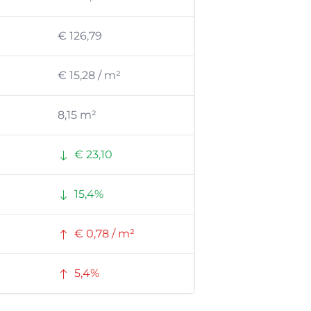
€ 126,79
€ 15,28 / m²
8,15 m²
€ 23,10
15,4%
€ 0,78 / m²
5,4%