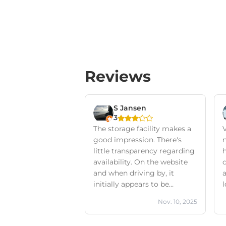
Reviews
S Jansen
3
The storage facility makes a
V
good impression. There's
little transparency regarding
h
availability. On the website
c
and when driving by, it
initially appears to be
sufficiently available, but
a
Nov. 10, 2025
when I inquired by phone,
several sizes of storage units