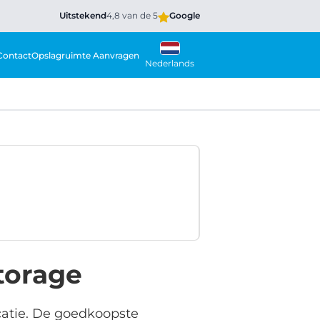
Uitstekend
4,8 van de 5
Google
Contact
Opslagruimte Aanvragen
Nederlands
torage
ocatie. De goedkoopste