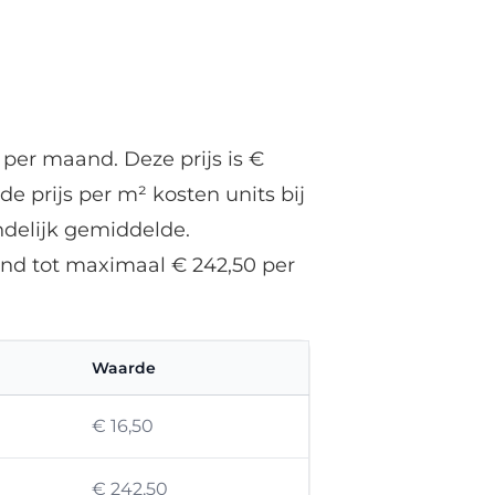
e
 per maand. Deze prijs is €
e prijs per m² kosten units bij
ndelijk gemiddelde.
and tot maximaal € 242,50 per
g
Waarde
s
€ 16,50
d
€ 242,50