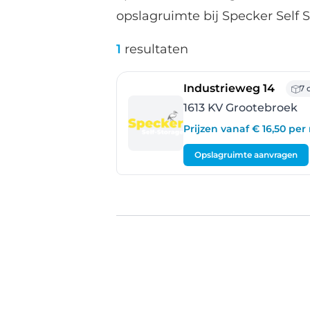
opslagruimte bij Specker Self S
1
resultaten
- Gro
Industrieweg 14
7 
1613 KV Grootebroek
Prijzen vanaf € 16,50 pe
Opslagruimte aanvragen