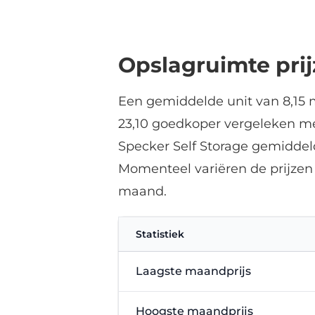
were fully occupied.
s
a
r
Opslagruimte pri
Een gemiddelde unit van 8,15 m
23,10 goedkoper vergeleken met
Specker Self Storage gemiddeld
Momenteel variëren de prijzen
maand.
Statistiek
Laagste maandprijs
Hoogste maandprijs