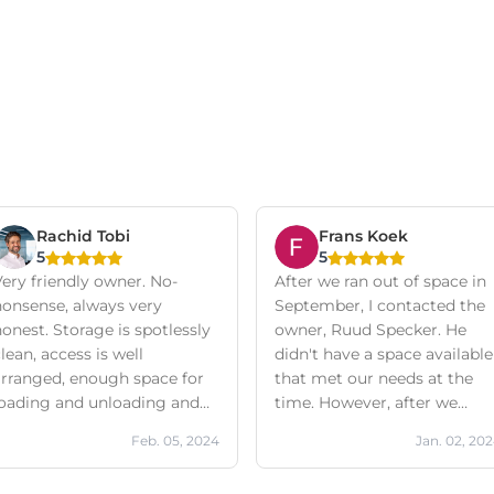
Rachid Tobi
Frans Koek
5
5
ery friendly owner. No-
After we ran out of space in
nonsense, always very
September, I contacted the
onest. Storage is spotlessly
owner, Ruud Specker. He
lean, access is well
didn't have a space available
arranged, enough space for
that met our needs at the
loading and unloading and
time. However, after we
ctually always very quiet.
contacted him several times
Feb. 05, 2024
Jan. 02, 20
Not unimportant, storage is
about our urgency, Ruud
heated and there is camera
suddenly called to say he ha