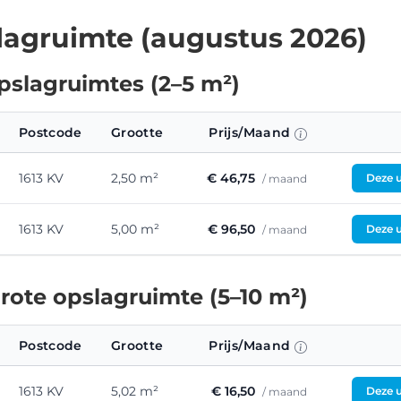
agruimte (augustus 2026)
pslagruimtes (2–5 m²)
Postcode
Grootte
Prijs/Maand
1613 KV
2,50 m²
€ 46,75
Deze u
/ maand
1613 KV
5,00 m²
€ 96,50
Deze u
/ maand
ote opslagruimte (5–10 m²)
Postcode
Grootte
Prijs/Maand
1613 KV
5,02 m²
€ 16,50
Deze u
/ maand