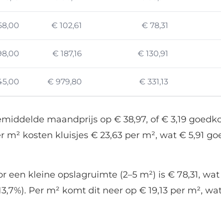
58,00
€ 102,61
€ 78,31
98,00
€ 187,16
€ 130,91
45,00
€ 979,80
€ 331,13
 gemiddelde maandprijs op € 38,97, of € 3,19 goed
r m² kosten kluisjes € 23,63 per m², wat € 5,91 go
een kleine opslagruimte (2–5 m²) is € 78,31, wat 
13,7%). Per m² komt dit neer op € 19,13 per m², wa