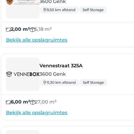
3600 Genk
9,50 km afstand
Self Storage
2,00 m²
5,18 m³
Bekijk alle opslagruimtes
- Genk
Vennestraat 325A
3600 Genk
11,30 km afstand
Self Storage
6,00 m²
27,00 m³
Bekijk alle opslagruimtes