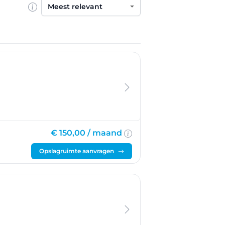
Sorteren op
n
€ 150,00 /
maand
Opslagruimte aanvragen
hteren