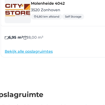
- Zonhoven
Molenheide 4042
3520 Zonhoven
6,80 km afstand
Self Storage
6,95 m²
18,00 m³
Bekijk alle opslagruimtes
pslagruimte