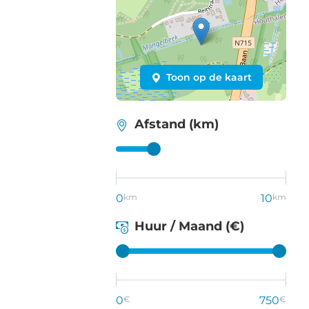
Toon op de kaart
Afstand (km)
0
km
10
km
Huur / Maand (€)
0
€
750
€