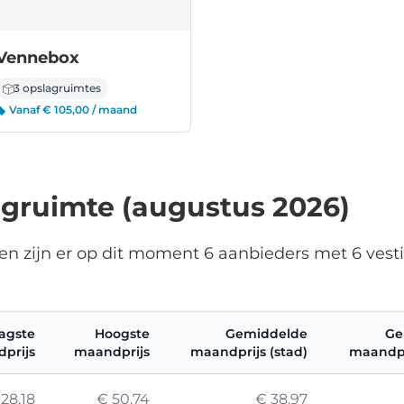
Vennebox
3 opslagruimtes
Vanaf € 105,00 / maand
agruimte (augustus 2026)
en zijn er op dit moment 6 aanbieders met 6 vest
agste
Hoogste
Gemiddelde
Ge
prijs
maandprijs
maandprijs (stad)
maandpr
28,18
€ 50,74
€ 38,97