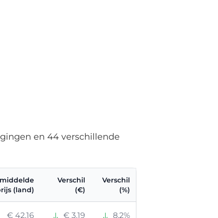
igingen en 44 verschillende
middelde
Verschil
Verschil
ijs (land)
(€)
(%)
€ 42,16
€ 3,19
8,2%