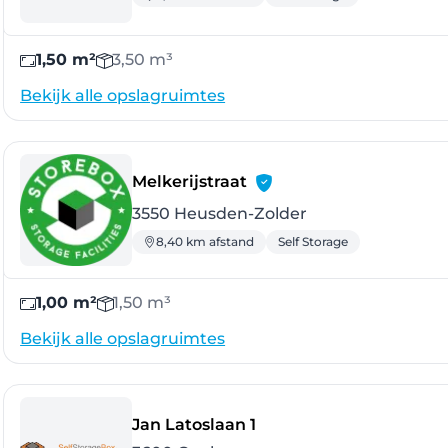
1,50 m²
3,50 m³
Bekijk alle opslagruimtes
- Heusden-Zolder
Melkerijstraat
3550 Heusden-Zolder
8,40 km afstand
Self Storage
1,00 m²
1,50 m³
Bekijk alle opslagruimtes
- Genk
Jan Latoslaan 1