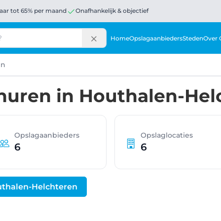
aar tot 65% per maand
Onafhankelijk & objectief
Home
Opslagaanbieders
Steden
Over 
en
huren in Houthalen-Hel
Opslagaanbieders
Opslaglocaties
6
6
uthalen-Helchteren