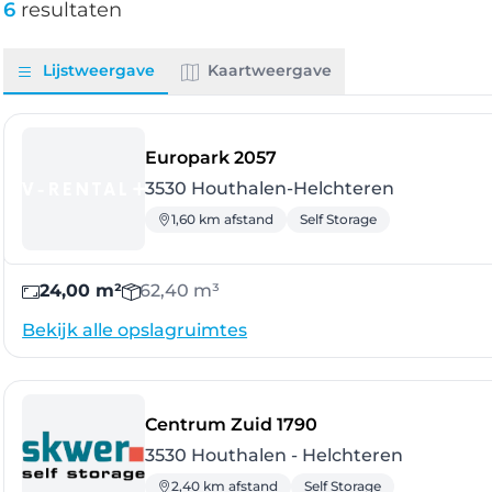
6
resultaten
Lijstweergave
Kaartweergave
- Houthalen-Helchtere
Europark 2057
3530 Houthalen-Helchteren
1,60 km afstand
Self Storage
24,00 m²
62,40 m³
Bekijk alle opslagruimtes
- Houthalen - Helc
Centrum Zuid 1790
3530 Houthalen - Helchteren
2,40 km afstand
Self Storage