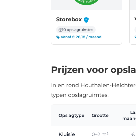
-
Storebox
10 opslagruimtes
Vanaf € 28,18 / maand
Prijzen voor opsl
In en rond Houthalen-Helchter
typen opslagruimtes.
La
Opslagtype
Grootte
maand
Kluisje
0–2 m²
€ 