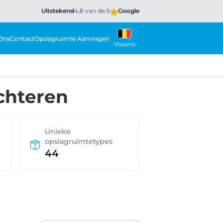
Uitstekend
4,8 van de 5
Google
Ons
Contact
Opslagruimte Aanvragen
Vlaams
chteren
Unieke
opslagruimtetypes
44