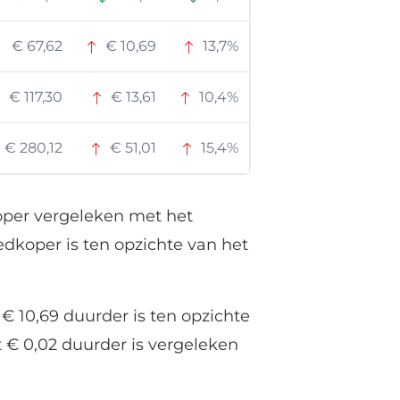
€ 67,62
€ 10,69
13,7%
€ 117,30
€ 13,61
10,4%
€ 280,12
€ 51,01
15,4%
koper vergeleken met het
edkoper is ten opzichte van het
€ 10,69 duurder is ten opzichte
t € 0,02 duurder is vergeleken