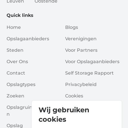
Leuven
Oostende
Quick links
Home
Blogs
Opslagaanbieders
Verenigingen
Steden
Voor Partners
Over Ons
Voor Opslagaanbieders
Contact
Self Storage Rapport
Opslagtypes
Privacybeleid
Zoeken
Cookies
Opslagruimte Aanvrage
Algemene Voorwaarde
Wij gebruiken
N
N
cookies
Opslag
Veelgestelde Vragen