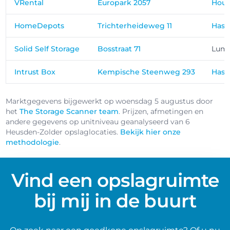
VRental
Europark 2057
Hout
HomeDepots
Trichterheideweg 11
Hass
Solid Self Storage
Bosstraat 71
Lum
Intrust Box
Kempische Steenweg 293
Hass
Marktgegevens bijgewerkt op woensdag 5 augustus door
het
The Storage Scanner team
. Prijzen, afmetingen en
andere gegevens op unitniveau geanalyseerd van 6
Heusden-Zolder opslaglocaties.
Bekijk hier onze
methodologie
.
Vind een opslagruimte
bij mij in de buurt