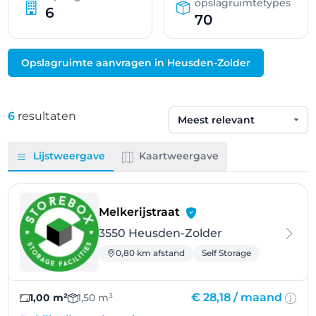
opslagruimtetypes
6
70
Opslagruimte aanvragen in Heusden-Zolder
6
resultaten
Sorteren op
Lijstweergave
Kaartweergave
- Heusden-Zolder
Melkerijstraat
3550 Heusden-Zolder
0,80 km afstand
Self Storage
€ 28,18 /
maand
1,00 m²
1,50 m³