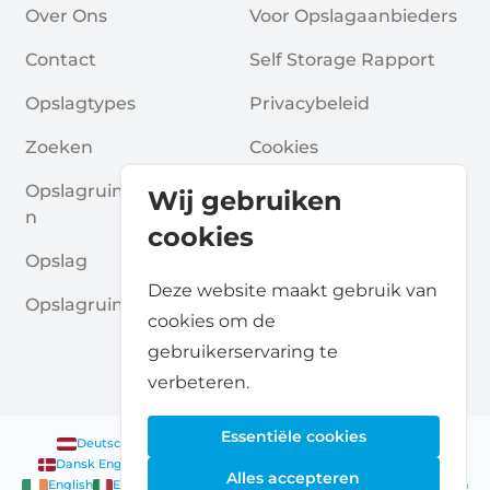
Over Ons
Voor Opslagaanbieders
Contact
Self Storage Rapport
Opslagtypes
Privacybeleid
Zoeken
Cookies
Opslagruimte Aanvrage
Algemene Voorwaarde
Wij gebruiken
N
N
cookies
Opslag
Veelgestelde Vragen
Deze website maakt gebruik van
Opslagruimte Gidsen
cookies om de
gebruikerservaring te
verbeteren.
Essentiële cookies
Deutsch
|
English
Nederlands
|
Français
|
English
English
Dansk
|
English
English
Français
|
English
Deutsch
|
English
Alles accepteren
English
English
Nederlands
|
English
Norsk
|
English
English