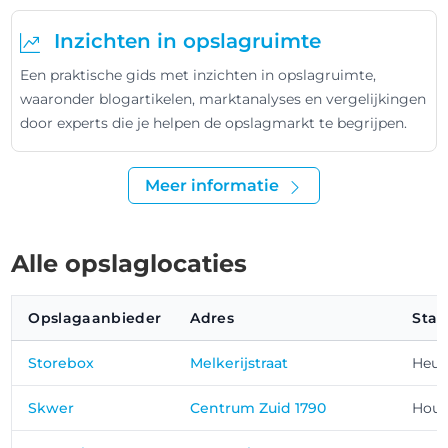
Inzichten in opslagruimte
Een praktische gids met inzichten in opslagruimte,
waaronder blogartikelen, marktanalyses en vergelijkingen
door experts die je helpen de opslagmarkt te begrijpen.
Meer informatie
Alle opslaglocaties
Opslagaanbieder
Adres
Stad
Storebox
Melkerijstraat
Heus
Skwer
Centrum Zuid 1790
Hout