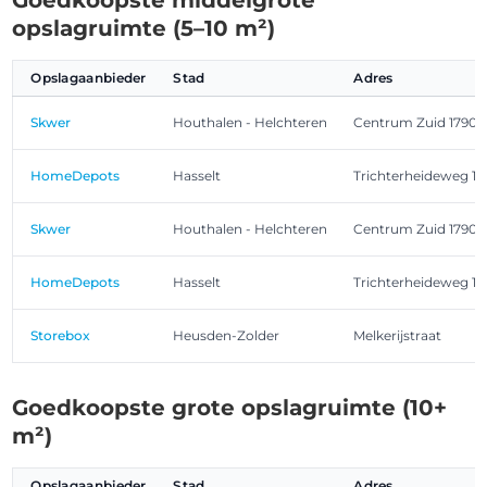
Goedkoopste middelgrote
opslagruimte (5–10 m²)
Opslagaanbieder
Stad
Adres
Skwer
Houthalen - Helchteren
Centrum Zuid 1790
HomeDepots
Hasselt
Trichterheideweg 11
Skwer
Houthalen - Helchteren
Centrum Zuid 1790
HomeDepots
Hasselt
Trichterheideweg 11
Storebox
Heusden-Zolder
Melkerijstraat
Goedkoopste grote opslagruimte (10+
m²)
Opslagaanbieder
Stad
Adres