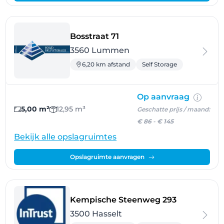
- Lummen
Bosstraat 71
3560 Lummen
6,20 km afstand
Self Storage
Op aanvraag
5,00 m²
12,95 m³
Geschatte prijs / maand:
€ 86
-
€ 145
Bekijk alle opslagruimtes
Opslagruimte aanvragen
- Hasselt
Kempische Steenweg 293
3500 Hasselt