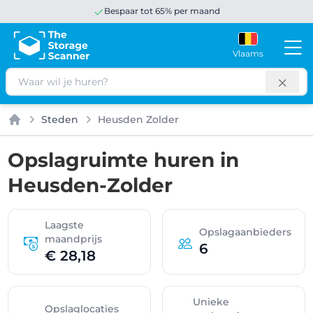
Bespaar tot 65% per maand
Vlaams
Zoeken
Steden
Heusden Zolder
Home
Opslagruimte huren in
Heusden-Zolder
Laagste
Opslagaanbieders
maandprijs
6
€ 28,18
Unieke
Opslaglocaties