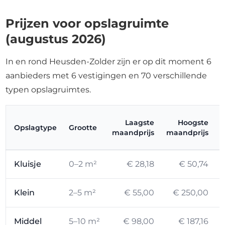
Prijzen voor opslagruimte
(augustus 2026)
In en rond Heusden-Zolder zijn er op dit moment 6
aanbieders met 6 vestigingen en 70 verschillende
typen opslagruimtes.
Laagste
Hoogste
Opslagtype
Grootte
maandprijs
maandprijs
Kluisje
0–2 m²
€ 28,18
€ 50,74
Klein
2–5 m²
€ 55,00
€ 250,00
Middel
5–10 m²
€ 98,00
€ 187,16