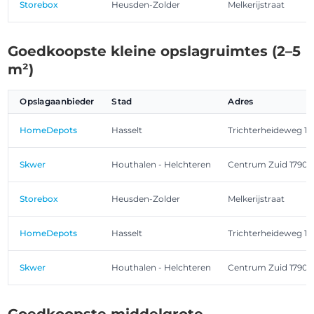
Storebox
Heusden-Zolder
Melkerijstraat
Goedkoopste kleine opslagruimtes (2–5
m²)
Opslagaanbieder
Stad
Adres
HomeDepots
Hasselt
Trichterheideweg 11
Skwer
Houthalen - Helchteren
Centrum Zuid 1790
Storebox
Heusden-Zolder
Melkerijstraat
HomeDepots
Hasselt
Trichterheideweg 11
Skwer
Houthalen - Helchteren
Centrum Zuid 1790