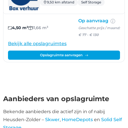
9,50 km afstand
Self Storage
Op aanvraag
4,50 m²
11,66 m³
Geschatte prijs / maand:
€ 77
-
€ 130
Bekijk alle opslagruimtes
Opslagruimte aanvragen
Aanbieders van opslagruimte
Bekende aanbieders die actief zijn in of nabij
Heusden-Zolder –
Skwer
,
HomeDepots
en
Solid Self
Storage
.