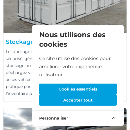
Nous utilisons des
Stockage en conteneur
cookies
Le stockage en conteneur correspond à un conteneur
Ce site utilise des cookies pour
sécurisé, généralement installé en extérieur sur un site de
stockage ou dans une zone d’activités. Vous chargez et
améliorer votre expérience
déchargez vos affaires vous-même, souvent avec un
utilisateur.
accès véhicule facile jusqu’au conteneur. C’est un choix
pratique pour les objets volumineux, les outils et
Cookies essentiels
l’inventaire professionnel.
Accepter tout
Personnaliser