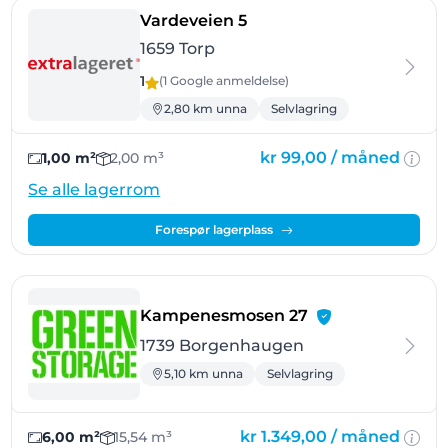
- Torp
Vardeveien 5
1659 Torp
1
(1 Google
anmeldelse
)
2,80 km unna
Selvlagring
kr 99,00 /
måned
1,00 m²
2,00 m³
Se alle lagerrom
Forespør lagerplass
- Borgenhaugen
Kampenesmosen 27
1739 Borgenhaugen
5,10 km unna
Selvlagring
kr 1.349,00 /
måned
6,00 m²
15,54 m³