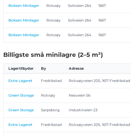
Boksen Minilager
Rolvsøy
Soliveien 264
1667
1
Boksen Minilager
Rolvsøy
Soliveien 264
1667
1
Boksen Minilager
Rolvsøy
Soliveien 264
1667
1
Billigste små minilagre (2–5 m²)
Lagertilbyder
By
Adresse
Extra Lageret
Fredrikstad
Rolvsøyveien 205, 1617 Fredrikstad
Green Storage
Rolvsøy
Nesveien 56
Green Storage
Sarpsborg
Industriveien 23
Extra Lageret
Fredrikstad
Rolvsøyveien 205, 1617 Fredrikstad