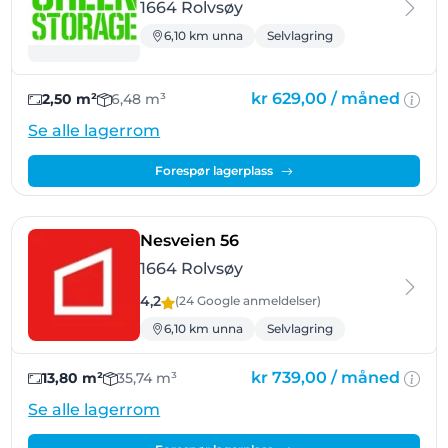
1664 Rolvsøy
6,10 km unna
Selvlagring
kr 629,00 /
måned
2,50 m²
6,48 m³
Se alle lagerrom
Forespør lagerplass
- Rolvsøy
Nesveien 56
1664 Rolvsøy
4,2
(24 Google
anmeldelser
)
6,10 km unna
Selvlagring
kr 739,00 /
måned
13,80 m²
35,74 m³
Se alle lagerrom