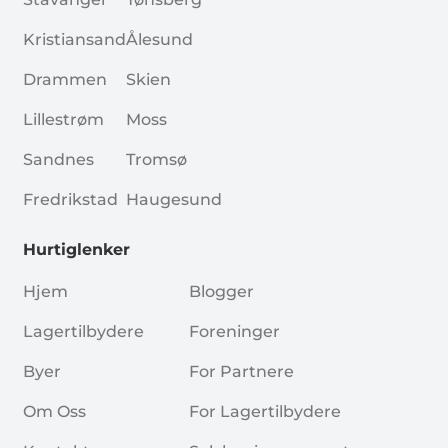
Kristiansand
Ålesund
Drammen
Skien
Lillestrøm
Moss
Sandnes
Tromsø
Fredrikstad
Haugesund
Hurtiglenker
Hjem
Blogger
Lagertilbydere
Foreninger
Byer
For Partnere
Om Oss
For Lagertilbydere