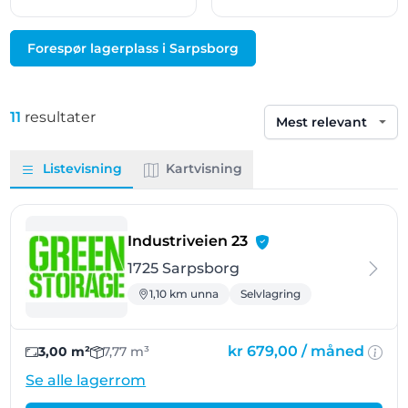
Forespør lagerplass i Sarpsborg
11
resultater
Sorter etter
Listevisning
Kartvisning
- Sarpsborg
Industriveien 23
1725 Sarpsborg
1,10 km unna
Selvlagring
kr 679,00 /
måned
3,00 m²
7,77 m³
Se alle lagerrom