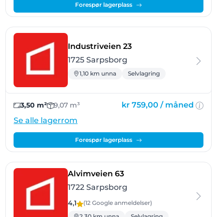
Forespør lagerplass
- Sarpsborg
Industriveien 23
1725 Sarpsborg
1,10 km unna
Selvlagring
kr 759,00 /
måned
3,50 m²
9,07 m³
Se alle lagerrom
Forespør lagerplass
- Sarpsborg
Alvimveien 63
1722 Sarpsborg
4,1
(12 Google
anmeldelser
)
2,30 km unna
Selvlagring