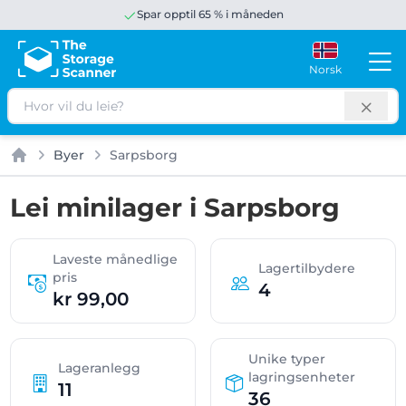
Spar opptil 65 % i måneden
Norsk
Søk
Byer
Sarpsborg
Hjem
Lei minilager i Sarpsborg
Laveste månedlige
Lagertilbydere
pris
4
kr 99,00
Unike typer
Lageranlegg
lagringsenheter
11
36