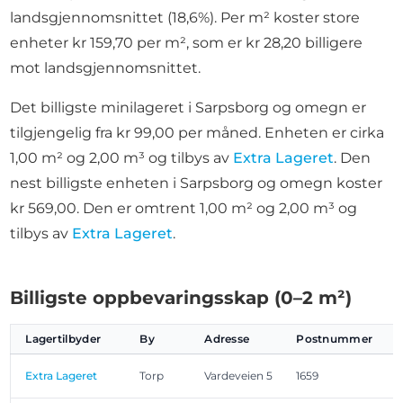
landsgjennomsnittet (18,6%). Per m² koster store
enheter kr 159,70 per m², som er kr 28,20 billigere
mot landsgjennomsnittet.
Det billigste minilageret i Sarpsborg og omegn er
tilgjengelig fra kr 99,00 per måned. Enheten er cirka
1,00 m² og 2,00 m³ og tilbys av
Extra Lageret
. Den
nest billigste enheten i Sarpsborg og omegn koster
kr 569,00. Den er omtrent 1,00 m² og 2,00 m³ og
tilbys av
Extra Lageret
.
Billigste oppbevaringsskap (0–2 m²)
Lagertilbyder
By
Adresse
Postnummer
S
Extra Lageret
Torp
Vardeveien 5
1659
1