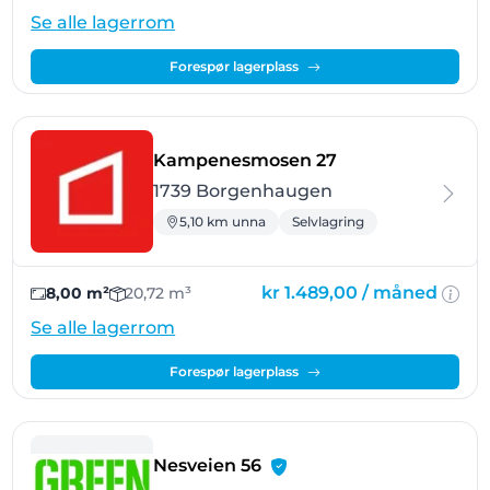
Se alle lagerrom
Forespør lagerplass
- Borgenhaugen
Kampenesmosen 27
1739 Borgenhaugen
5,10 km unna
Selvlagring
kr 1.489,00 /
måned
8,00 m²
20,72 m³
Se alle lagerrom
Forespør lagerplass
- Rolvsøy
Nesveien 56