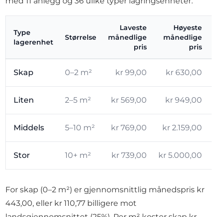
med 11 anlegg og 36 ulike typer lagringsenheter.
Laveste
Høyeste
Type
Størrelse
månedlige
månedlige
lagerenhet
pris
pris
Skap
0–2 m²
kr 99,00
kr 630,00
Liten
2–5 m²
kr 569,00
kr 949,00
Middels
5–10 m²
kr 769,00
kr 2.159,00
Stor
10+ m²
kr 739,00
kr 5.000,00
For skap (0–2 m²) er gjennomsnittlig månedspris kr
443,00, eller kr 110,77 billigere mot
landsgjennomsnittet (25%). Per m² koster skap kr