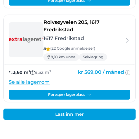
Forespør lagerplass
Rolvsøyveien 205, 1617
- Fredrikstad
Fredrikstad
1617 Fredrikstad
5
(22 Google
anmeldelser
)
9,10 km unna
Selvlagring
kr 569,00 /
måned
3,60 m²
9,32 m³
Se alle lagerrom
Forespør lagerplass
Last inn mer