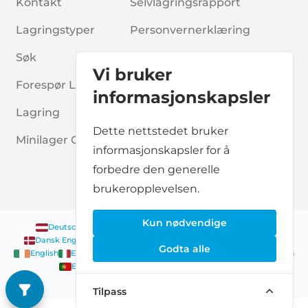
Kontakt
Selvlagringsrapport
Lagringstyper
Personvernerklæring
Søk
Informasjonskapsler
Vi bruker
Forespør Lagerplass
Vilkår Og Betingelser
informasjonskapsler
Lagring
Ofte Stilte Spørsmål
Dette nettstedet bruker
Minilager Guider
informasjonskapsler for å
forbedre den generelle
brukeropplevelsen.
Kun nødvendige
Deutsch
|
English
Nederlands
|
Français
|
English
English
Dansk
|
English
English
Français
|
English
Deutsch
|
English
Godta alle
English
English
Nederlands
|
English
Norsk
|
English
English
English
Español
|
English
Svenska
|
English
Français
|
Deutsch
|
English
English
Tilpass