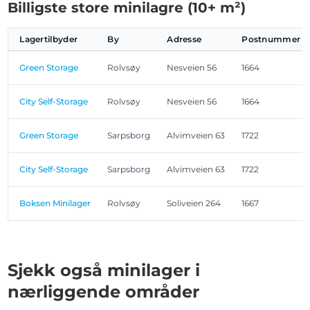
Billigste store minilagre (10+ m²)
Lagertilbyder
By
Adresse
Postnummer
Green Storage
Rolvsøy
Nesveien 56
1664
City Self-Storage
Rolvsøy
Nesveien 56
1664
Green Storage
Sarpsborg
Alvimveien 63
1722
City Self-Storage
Sarpsborg
Alvimveien 63
1722
Boksen Minilager
Rolvsøy
Soliveien 264
1667
Sjekk også minilager i
nærliggende områder