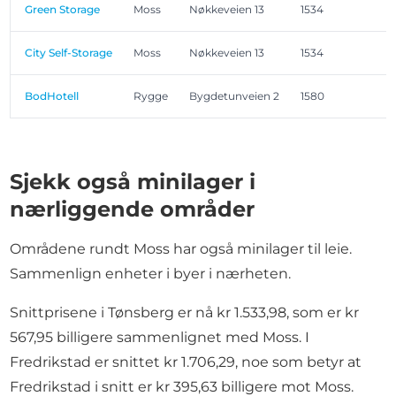
Green Storage
Moss
Nøkkeveien 13
1534
City Self-Storage
Moss
Nøkkeveien 13
1534
BodHotell
Rygge
Bygdetunveien 2
1580
Sjekk også minilager i
nærliggende områder
Områdene rundt Moss har også minilager til leie.
Sammenlign enheter i byer i nærheten.
Snittprisene i Tønsberg er nå kr 1.533,98, som er kr
567,95 billigere sammenlignet med Moss. I
Fredrikstad er snittet kr 1.706,29, noe som betyr at
Fredrikstad i snitt er kr 395,63 billigere mot Moss.