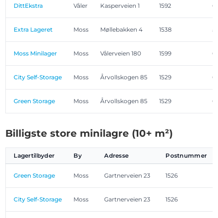
DittEkstra
Våler
Kasperveien 1
1592
6
Extra Lageret
Moss
Møllebakken 4
1538
5
Moss Minilager
Moss
Vålerveien 180
1599
6
City Self-Storage
Moss
Årvollskogen 85
1529
6
Green Storage
Moss
Årvollskogen 85
1529
6
Billigste store minilagre (10+ m²)
Lagertilbyder
By
Adresse
Postnummer
Green Storage
Moss
Gartnerveien 23
1526
City Self-Storage
Moss
Gartnerveien 23
1526