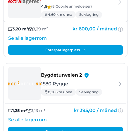
4,5
(8 Google
anmeldelser
)
4,60 km unna
Selvlagring
kr 600,00 /
måned
3,20 m²
8,29 m³
Se alle lagerrom
Forespør lagerplass
- Rygge
Bygdetunveien 2
1580 Rygge
8,20 km unna
Selvlagring
kr 395,00 /
måned
1,25 m²
3,13 m³
Se alle lagerrom