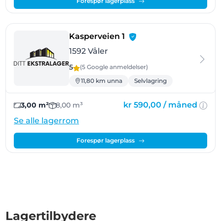
Forespør lagerplass
- Våler
Kasperveien 1
1592 Våler
5
(5 Google
anmeldelser
)
11,80 km unna
Selvlagring
kr 590,00 /
måned
3,00 m²
8,00 m³
Se alle lagerrom
Forespør lagerplass
Lagertilbydere