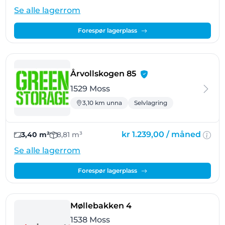
Se alle lagerrom
Forespør lagerplass
- Moss
Årvollskogen 85
1529 Moss
3,10 km unna
Selvlagring
kr 1.239,00 /
måned
3,40 m²
8,81 m³
Se alle lagerrom
Forespør lagerplass
- Moss
Møllebakken 4
1538 Moss