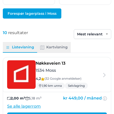
Forespør lagerplass i Moss
10
resultater
Sorter etter
Listevisning
Kartvisning
- Moss
Nøkkeveien 13
1534 Moss
4,2
(32 Google
anmeldelser
)
1,90 km unna
Selvlagring
kr 449,00 /
måned
2,00 m²
5,18 m³
Se alle lagerrom