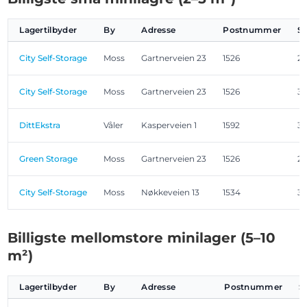
Lagertilbyder
By
Adresse
Postnummer
St
City Self-Storage
Moss
Gartnerveien 23
1526
2,
City Self-Storage
Moss
Gartnerveien 23
1526
3,
DittEkstra
Våler
Kasperveien 1
1592
3,
Green Storage
Moss
Gartnerveien 23
1526
2,
City Self-Storage
Moss
Nøkkeveien 13
1534
3,
Billigste mellomstore minilager (5–10
m²)
Lagertilbyder
By
Adresse
Postnummer
S