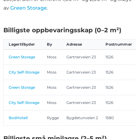
av
Green Storage
.
Billigste oppbevaringsskap (0–2 m²)
Lagertilbyder
By
Adresse
Postnummer
Green Storage
Moss
Gartnerveien 23
1526
City Self-Storage
Moss
Gartnerveien 23
1526
Green Storage
Moss
Gartnerveien 23
1526
City Self-Storage
Moss
Gartnerveien 23
1526
BodHotell
Rygge
Bygdetunveien 2
1580
Billigste små minilagre (2–5 m²)