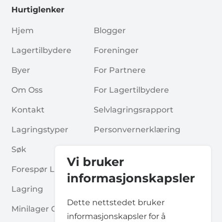
Hurtiglenker
Hjem
Blogger
Lagertilbydere
Foreninger
Byer
For Partnere
Om Oss
For Lagertilbydere
Kontakt
Selvlagringsrapport
Lagringstyper
Personvernerklæring
Søk
Informasjonskapsler
Vi bruker
Forespør Lagerplass
Vilkår Og Betingelser
informasjonskapsler
Lagring
Ofte Stilte Spørsmål
Dette nettstedet bruker
Minilager Guider
informasjonskapsler for å