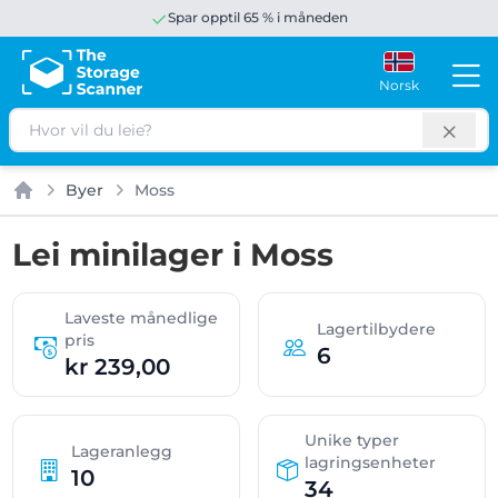
Spar opptil 65 % i måneden
Norsk
Søk
Byer
Moss
Hjem
Lei minilager i Moss
Laveste månedlige
Lagertilbydere
pris
6
kr 239,00
Unike typer
Lageranlegg
lagringsenheter
10
34