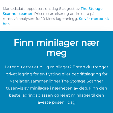
Markedsdata oppdatert onsdag 5 august av
The Storage
Scanner-teamet
. Priser, størrelser og andre data på
rumnivå analysert fra 10 Moss lageranlegg.
Se vår metodikk
her
.
Finn minilager nær
meg
Leter du etter et billig minilager? Enten du trenger
privat lagring for en flytting eller bedriftslagring for
varelager, sammenligner The Storage Scanner
tusenvis av minilagre i nærheten av deg. Finn den
beste lagringsplassen og lei et minilager til den
laveste prisen i dag!