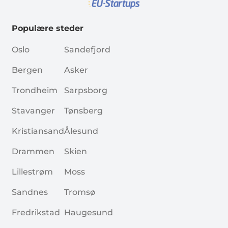
Populære steder
Oslo
Sandefjord
Bergen
Asker
Trondheim
Sarpsborg
Stavanger
Tønsberg
Kristiansand
Ålesund
Drammen
Skien
Lillestrøm
Moss
Sandnes
Tromsø
Fredrikstad
Haugesund