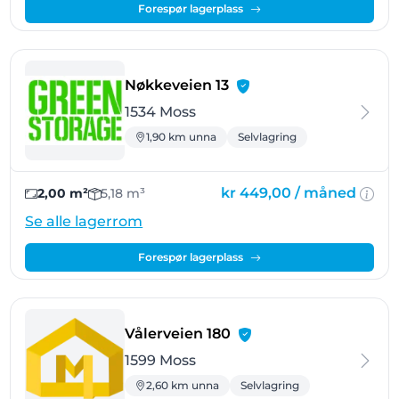
Forespør lagerplass
- Moss
Nøkkeveien 13
1534 Moss
1,90 km unna
Selvlagring
kr 449,00 /
måned
2,00 m²
5,18 m³
Se alle lagerrom
Forespør lagerplass
- Moss
Vålerveien 180
1599 Moss
2,60 km unna
Selvlagring