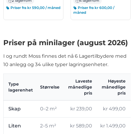
2 lagerrom
4 lagerrom
Priser fra kr 590,00 / måned
Priser fra kr 600,00 /
måned
Priser på minilager (august 2026)
I og rundt Moss finnes det nå 6 Lagertilbydere med
10 anlegg og 34 ulike typer lagringsenheter.
Laveste
Høyeste
Type
Størrelse
månedlige
månedlige
lagerenhet
pris
pris
Skap
0–2 m²
kr 239,00
kr 499,00
Liten
2–5 m²
kr 589,00
kr 1.499,00