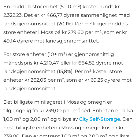
En middels stor enhet (5–10 m²) koster rundt kr
2.322,23. Det er kr 466,77 dyrere sammenlignet med
landsgjennomsnittet (20,1%). Per m² ligger middels
store enheter i Moss på kr 279,60 per m², som er kr
49,14 dyrere mot landsgjennomsnittet.
For store enheter (10+ m²) er gjennomsnittlig
månedspris kr 4.210,47, eller kr 664,82 dyrere mot
landsgjennomsnittet (15,8%). Per m² koster store
enheter kr 262,03 per m², som er kr 69,25 dyrere mot
landsgjennomsnittet.
Det billigste minilageret i Moss og omegn er
tilgjengelig fra kr 239,00 per måned. Enheten er cirka
1,00 m² og 2,00 m³ og tilbys av
City Self-Storage
. Den
nest billigste enheten i Moss og omegn koster kr
239,00. Den er omtrent 1,00 m² og 2,00 m³ og tilbys