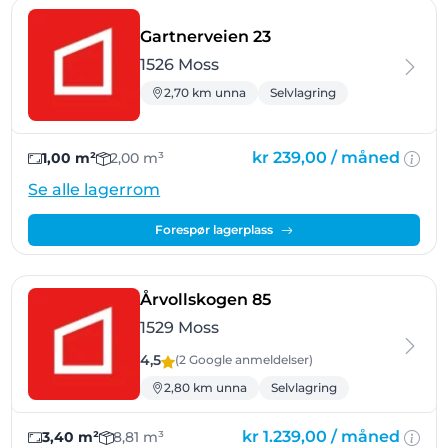
- Moss
Gartnerveien 23
1526 Moss
2,70 km unna
Selvlagring
kr 239,00 /
måned
1,00 m²
2,00 m³
Se alle lagerrom
Forespør lagerplass
- Moss
Årvollskogen 85
1529 Moss
4,5
(2 Google
anmeldelser
)
2,80 km unna
Selvlagring
kr 1.239,00 /
måned
3,40 m²
8,81 m³