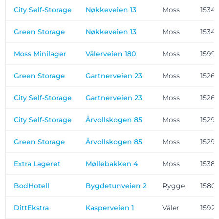
City Self-Storage
Nøkkeveien 13
Moss
1534
Green Storage
Nøkkeveien 13
Moss
1534
Moss Minilager
Vålerveien 180
Moss
1599
Green Storage
Gartnerveien 23
Moss
1526
City Self-Storage
Gartnerveien 23
Moss
1526
City Self-Storage
Årvollskogen 85
Moss
1529
Green Storage
Årvollskogen 85
Moss
1529
Extra Lageret
Møllebakken 4
Moss
1538
BodHotell
Bygdetunveien 2
Rygge
1580
DittEkstra
Kasperveien 1
Våler
1592