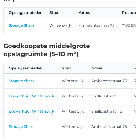
Opslagaanbieder
Stad
Adres
Postcod
Storage Share
Winterswijk
Ambachtsstraat 75
7102 DW
Goedkoopste middelgrote
opslagruimte (5–10 m²)
Opslagaanbieder
Stad
Adres
P
Storage Share
Winterswijk
Ambachtsstraat 75
7
Boxverhuur Winterswijk
Winterswijk
Snelliusstraat 11B
71
Boxverhuur Winterswijk
Winterswijk
Snelliusstraat 11B
71
Storage Share
Winterswijk
Ambachtsstraat 75
7