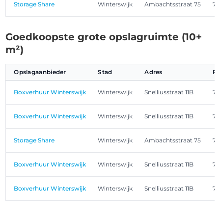
Storage Share
Winterswijk
Ambachtsstraat 75
7
Goedkoopste grote opslagruimte (10+
m²)
Opslagaanbieder
Stad
Adres
P
Boxverhuur Winterswijk
Winterswijk
Snelliusstraat 11B
71
Boxverhuur Winterswijk
Winterswijk
Snelliusstraat 11B
71
Storage Share
Winterswijk
Ambachtsstraat 75
7
Boxverhuur Winterswijk
Winterswijk
Snelliusstraat 11B
71
Boxverhuur Winterswijk
Winterswijk
Snelliusstraat 11B
71