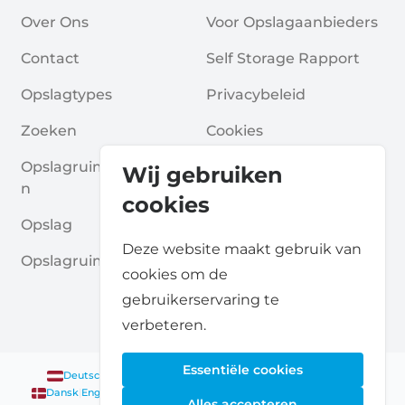
Over Ons
Voor Opslagaanbieders
Contact
Self Storage Rapport
Opslagtypes
Privacybeleid
Zoeken
Cookies
Opslagruimte Aanvrage
Algemene Voorwaarde
Wij gebruiken
N
N
cookies
Opslag
Veelgestelde Vragen
Deze website maakt gebruik van
Opslagruimte Gidsen
cookies om de
gebruikerservaring te
verbeteren.
Essentiële cookies
Deutsch
|
English
Nederlands
|
Français
|
English
English
Dansk
|
English
English
Français
|
English
Deutsch
|
English
Alles accepteren