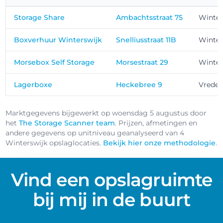
Storage Share
Ambachtsstraat 75
Winter
Boxverhuur Winterswijk
Snelliusstraat 11B
Winter
Morsebox Self Storage
Morsestraat 29
Winter
Lagerboxe
Heckebree 9
Vrede
Marktgegevens bijgewerkt op woensdag 5 augustus door
het
The Storage Scanner team
. Prijzen, afmetingen en
andere gegevens op unitniveau geanalyseerd van 4
Winterswijk opslaglocaties.
Bekijk hier onze methodologie
.
Vind een opslagruimte
bij mij in de buurt