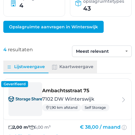
opslagruimtetypes
4
43
Opslagruimte aanvragen in Winterswijk
4
resultaten
Sorteren op
Lijstweergave
Kaartweergave
Geverifieerd
- Winterswijk
Ambachtsstraat 75
7102 DW Winterswijk
1,90 km afstand
Self Storage
€ 38,00 /
maand
2,00 m²
6,00 m³