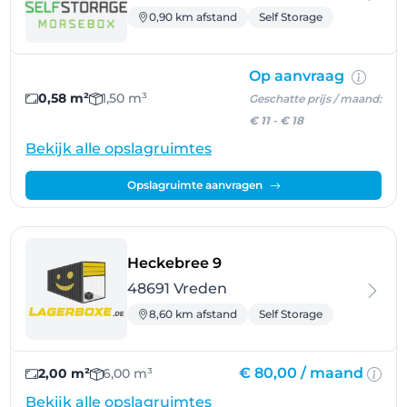
0,90 km afstand
Self Storage
Op aanvraag
0,58 m²
1,50 m³
Geschatte prijs / maand:
€ 11
-
€ 18
Bekijk alle opslagruimtes
Opslagruimte aanvragen
- Vreden
Heckebree 9
48691 Vreden
8,60 km afstand
Self Storage
€ 80,00 /
maand
2,00 m²
6,00 m³
Bekijk alle opslagruimtes