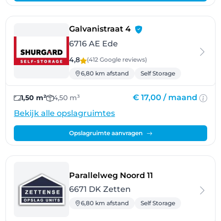
- Ede
Galvanistraat 4
6716 AE Ede
4,8
(412 Google
reviews
)
6,80 km afstand
Self Storage
€ 17,00 /
maand
1,50 m²
4,50 m³
Bekijk alle opslagruimtes
Opslagruimte aanvragen
- Zetten
Parallelweg Noord 11
6671 DK Zetten
6,80 km afstand
Self Storage