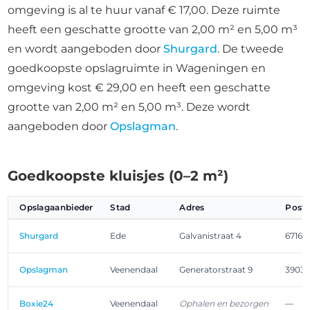
omgeving is al te huur vanaf € 17,00. Deze ruimte
heeft een geschatte grootte van 2,00 m² en 5,00 m³
en wordt aangeboden door
Shurgard
. De tweede
goedkoopste opslagruimte in Wageningen en
omgeving kost € 29,00 en heeft een geschatte
grootte van 2,00 m² en 5,00 m³. Deze wordt
aangeboden door
Opslagman
.
Goedkoopste kluisjes (0–2 m²)
Opslagaanbieder
Stad
Adres
Post
Shurgard
Ede
Galvanistraat 4
6716 
Opslagman
Veenendaal
Generatorstraat 9
3903 
Boxie24
Veenendaal
Ophalen en bezorgen
—