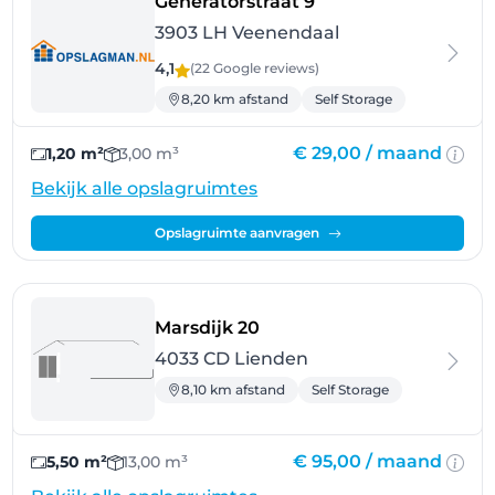
- Veenendaal
Generatorstraat 9
3903 LH Veenendaal
4,1
(22 Google
reviews
)
8,20 km afstand
Self Storage
€ 29,00 /
maand
1,20 m²
3,00 m³
Bekijk alle opslagruimtes
Opslagruimte aanvragen
- Lienden
Marsdijk 20
4033 CD Lienden
8,10 km afstand
Self Storage
€ 95,00 /
maand
5,50 m²
13,00 m³