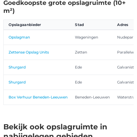
Goedkoopste grote opslagruimte (10+
m²)
Opslagaanbieder
Stad
Adres
Opslagman
Wageningen
Nudepark 
Zettense Opslag Units
Zetten
Parallelwe
Shurgard
Ede
Galvanistr
Shurgard
Ede
Galvanistr
Box Verhuur Beneden-Leeuwen
Beneden-Leeuwen
Waterstraa
Bekijk ook opslagruimte in
nabijgelegen gebieden