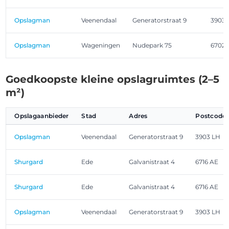
Opslagman
Veenendaal
Generatorstraat 9
3903 
Opslagman
Wageningen
Nudepark 75
6702 
Goedkoopste kleine opslagruimtes (2–5
m²)
Opslagaanbieder
Stad
Adres
Postcode
Opslagman
Veenendaal
Generatorstraat 9
3903 LH
Shurgard
Ede
Galvanistraat 4
6716 AE
Shurgard
Ede
Galvanistraat 4
6716 AE
Opslagman
Veenendaal
Generatorstraat 9
3903 LH