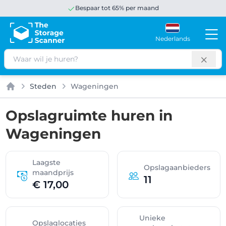
Bespaar tot 65% per maand
Nederlands
Zoeken
Steden
Wageningen
Home
Opslagruimte huren in
Wageningen
Laagste
Opslagaanbieders
maandprijs
11
€ 17,00
Unieke
Opslaglocaties