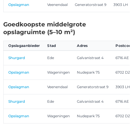
Opslagman
Veenendaal
Generatorstraat 9
3903 LH
Goedkoopste middelgrote
opslagruimte (5–10 m²)
Opslagaanbieder
Stad
Adres
Postcod
Shurgard
Ede
Galvanistraat 4
6716 AE
Opslagman
Wageningen
Nudepark 75
6702 DZ
Opslagman
Veenendaal
Generatorstraat 9
3903 LH
Shurgard
Ede
Galvanistraat 4
6716 AE
Opslagman
Wageningen
Nudepark 75
6702 DZ