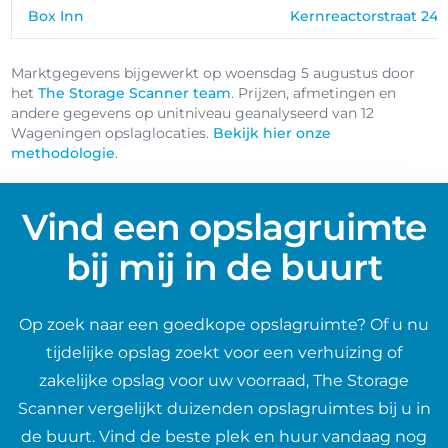
Box Inn
Kernreactorstraat 24
Marktgegevens bijgewerkt op woensdag 5 augustus door
het
The Storage Scanner team
. Prijzen, afmetingen en
andere gegevens op unitniveau geanalyseerd van 12
Wageningen opslaglocaties.
Bekijk hier onze
methodologie
.
Vind een opslagruimte
bij mij in de buurt
Op zoek naar een goedkope opslagruimte? Of u nu
tijdelijke opslag zoekt voor een verhuizing of
zakelijke opslag voor uw voorraad, The Storage
Scanner vergelijkt duizenden opslagruimtes bij u in
de buurt. Vind de beste plek en huur vandaag nog