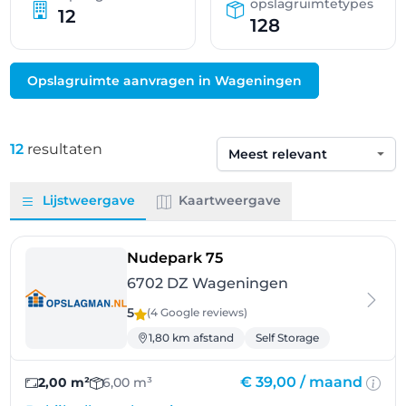
opslagruimtetypes
12
128
Opslagruimte aanvragen in Wageningen
12
resultaten
Sorteren op
Lijstweergave
Kaartweergave
- Wageningen
Nudepark 75
6702 DZ Wageningen
5
(4 Google
reviews
)
1,80 km afstand
Self Storage
€ 39,00 /
maand
2,00 m²
6,00 m³