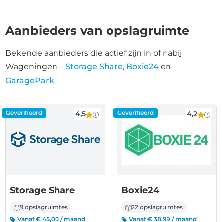
Aanbieders van opslagruimte
Bekende aanbieders die actief zijn in of nabij
Wageningen –
Storage Share
,
Boxie24
en
GaragePark
.
Geverifieerd
Geverifieerd
4,5
4,2
Storage Share
Boxie24
9 opslagruimtes
22 opslagruimtes
Vanaf € 45,00 / maand
Vanaf € 38,99 / maand