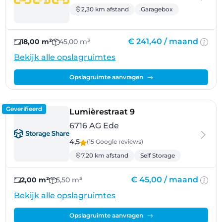
2,30 km afstand
Garagebox
€ 241,40 /
maand
18,00 m²
45,00 m³
Bekijk alle opslagruimtes
Opslagruimte aanvragen
Geverifieerd
- Ede
Lumièrestraat 9
6716 AG Ede
4,5
(15 Google
reviews
)
7,20 km afstand
Self Storage
€ 45,00 /
maand
2,00 m²
5,50 m³
Bekijk alle opslagruimtes
Opslagruimte aanvragen