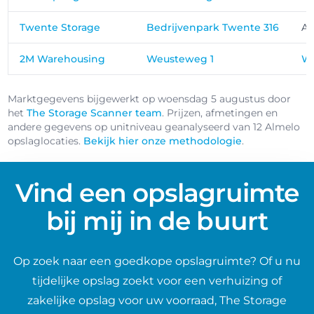
Twente Storage
Bedrijvenpark Twente 316
Al
2M Warehousing
Weusteweg 1
W
Marktgegevens bijgewerkt op woensdag 5 augustus door
het
The Storage Scanner team
. Prijzen, afmetingen en
andere gegevens op unitniveau geanalyseerd van 12 Almelo
opslaglocaties.
Bekijk hier onze methodologie
.
Vind een opslagruimte
bij mij in de buurt
Op zoek naar een goedkope opslagruimte? Of u nu
tijdelijke opslag zoekt voor een verhuizing of
zakelijke opslag voor uw voorraad, The Storage