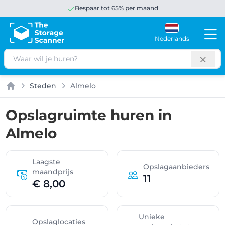
Bespaar tot 65% per maand
Nederlands
Zoeken
Steden
Almelo
Home
Opslagruimte huren in
Almelo
Laagste
Opslagaanbieders
maandprijs
11
€ 8,00
Unieke
Opslaglocaties