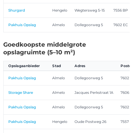
Shurgard
Hengelo
Wegtersweg 5-15
7556 BP
Pakhuis Opslag
Almelo
Dollegoorweg 5
7602 EC
Goedkoopste middelgrote
opslagruimte (5–10 m²)
Opslagaanbieder
Stad
Adres
Postc
Pakhuis Opslag
Almelo
Dollegoorweg 5
7602 
Storage Share
Almelo
Jacques Perkstraat 1A
7606 
Pakhuis Opslag
Almelo
Dollegoorweg 5
7602 
Pakhuis Opslag
Hengelo
Oude Postweg 26
7557 