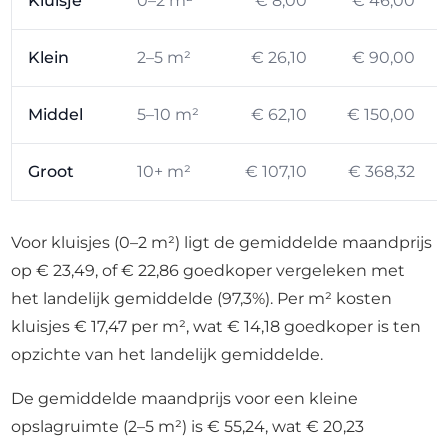
Kluisje
0–2 m²
€ 8,00
€ 46,00
Klein
2–5 m²
€ 26,10
€ 90,00
Middel
5–10 m²
€ 62,10
€ 150,00
Groot
10+ m²
€ 107,10
€ 368,32
Voor kluisjes (0–2 m²) ligt de gemiddelde maandprijs
op € 23,49, of € 22,86 goedkoper vergeleken met
het landelijk gemiddelde (97,3%). Per m² kosten
kluisjes € 17,47 per m², wat € 14,18 goedkoper is ten
opzichte van het landelijk gemiddelde.
De gemiddelde maandprijs voor een kleine
opslagruimte (2–5 m²) is € 55,24, wat € 20,23