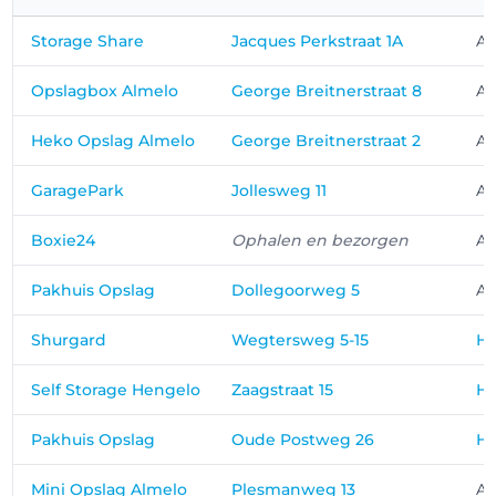
Storage Share
Jacques Perkstraat 1A
Al
Opslagbox Almelo
George Breitnerstraat 8
Al
Heko Opslag Almelo
George Breitnerstraat 2
Al
GaragePark
Jollesweg 11
Al
Boxie24
Ophalen en bezorgen
Al
Pakhuis Opslag
Dollegoorweg 5
Al
Shurgard
Wegtersweg 5-15
He
Self Storage Hengelo
Zaagstraat 15
He
Pakhuis Opslag
Oude Postweg 26
He
Mini Opslag Almelo
Plesmanweg 13
Al