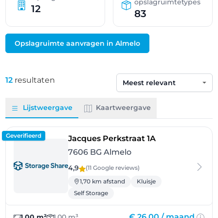
opslagruimtetypes
12
83
Opslagruimte aanvragen in Almelo
12
resultaten
Sorteren op
Lijstweergave
Kaartweergave
Geverifieerd
- Almelo
Jacques Perkstraat 1A
7606 BG Almelo
4,9
(11 Google
reviews
)
1,70 km afstand
Kluisje
Self Storage
€ 26,00 /
maand
1,00 m²
1,00 m³