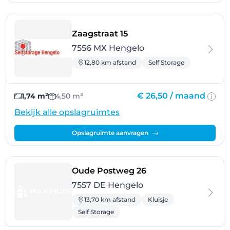
- Hengelo
Zaagstraat 15
7556 MX Hengelo
12,80 km afstand
Self Storage
€ 26,50 /
maand
1,74 m²
4,50 m³
Bekijk alle opslagruimtes
Opslagruimte aanvragen
- Hengelo
Oude Postweg 26
7557 DE Hengelo
13,70 km afstand
Kluisje
Self Storage