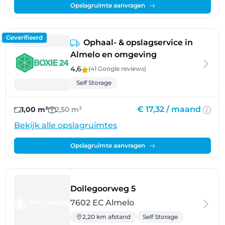
Opslagruimte aanvragen
Geverifieerd
Ophaal- & opslagservice in
Almelo en omgeving
4,6
(41 Google
reviews
)
Self Storage
€ 17,32 /
maand
1,00 m²
2,50 m³
Bekijk alle opslagruimtes
Opslagruimte aanvragen
- Almelo
Dollegoorweg 5
7602 EC Almelo
2,20 km afstand
Self Storage