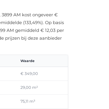
, 3899 AM kost ongeveer €
emiddelde (133,49%). Op basis
899 AM gemiddeld € 12,03 per
e prijzen bij deze aanbieder
Waarde
€ 349,00
29,00 m²
75,11 m³