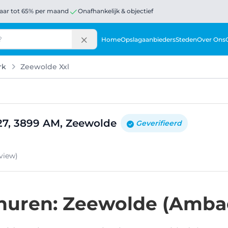
aar tot 65% per maand
Onafhankelijk & objectief
Home
Opslagaanbieders
Steden
Over Ons
rk
Zeewolde Xxl
7, 3899 AM, Zeewolde
Geverifieerd
view
)
huren: Zeewolde (Amba