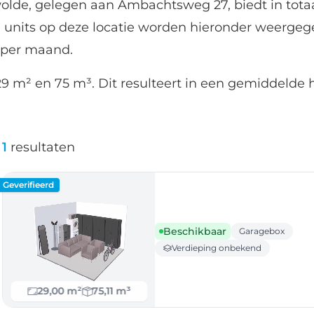
olde, gelegen aan Ambachtsweg 27, biedt in totaa
 units op deze locatie worden hieronder weergeg
9 per maand.
9 m² en 75 m³. Dit resulteert in een gemiddelde h
1
resultaten
Geverifieerd
Beschikbaar
Garagebox
Verdieping onbekend
29,00 m²
75,11 m³