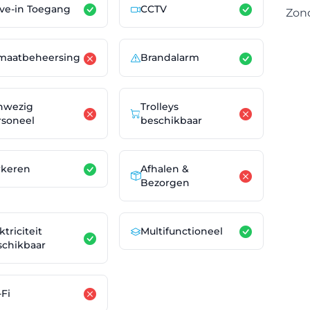
ive-in Toegang
CCTV
Zon
imaatbeheersing
Brandalarm
nwezig
Trolleys
rsoneel
beschikbaar
Afhalen &
rkeren
Bezorgen
ktriciteit
Multifunctioneel
schikbaar
Fi