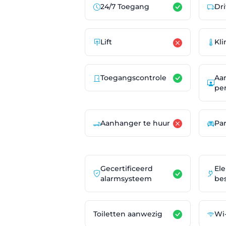
24/7 Toegang
Dr
Lift
Kl
Aa
Toegangscontrole
pe
Aanhanger te huur
Pa
Gecertificeerd
Ele
alarmsysteem
be
Toiletten aanwezig
Wi-