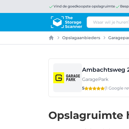
Vind de goedkoopste opslagruimte
Besp
Zoeken
Opslagaanbieders
Garagepa
Home
Ambachtsweg 2
GaragePark
5
(1 Google
re
Opslagruimte 