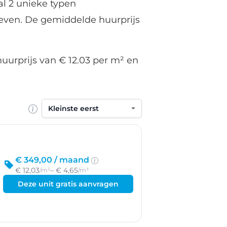
l 2 unieke typen
even. De gemiddelde huurprijs
uurprijs van € 12.03 per m² en
Sorteren op
€ 349,00 /
maand
€ 12,03
– € 4,65
/m²
/m³
Deze unit gratis aanvragen