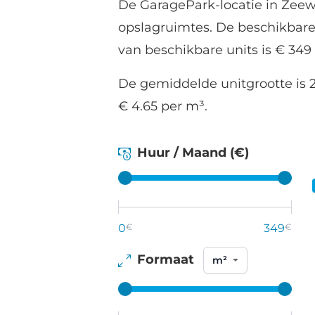
De GaragePark-locatie in Zeew
opslagruimtes. De beschikbare
van beschikbare units is € 34
De gemiddelde unitgrootte is 2
€ 4.65 per m³.
Huur / Maand (€)
0
€
349
€
Formaat