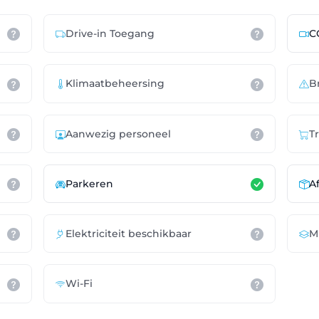
Drive-in Toegang
C
Klimaatbeheersing
B
Aanwezig personeel
T
Parkeren
A
Elektriciteit beschikbaar
M
Wi-Fi