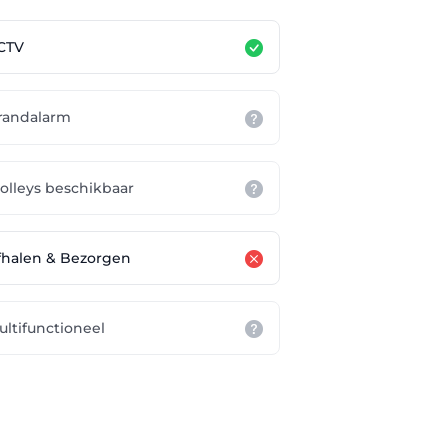
CTV
randalarm
rolleys beschikbaar
fhalen & Bezorgen
ultifunctioneel