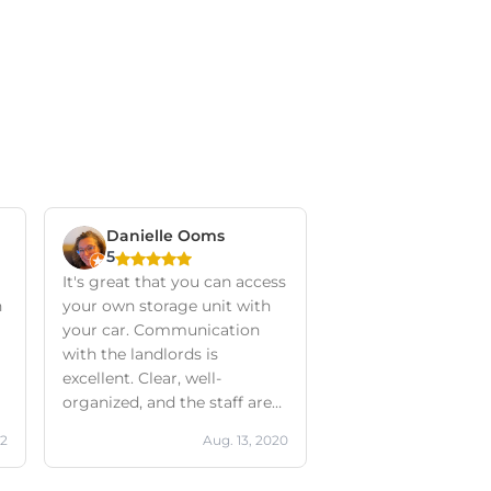
Danielle Ooms
5
It's great that you can access
n
your own storage unit with
your car. Communication
with the landlords is
excellent. Clear, well-
organized, and the staff are
very friendly. They also think
22
Aug. 13, 2020
along with you about
solutions.