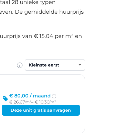
otaal 28 unieke typen
even. De gemiddelde huurprijs
uurprijs van € 15.04 per m² en
Sorteren op
€ 80,00 /
maand
€ 26,67
– € 10,30
/m²
/m³
Deze unit gratis aanvragen