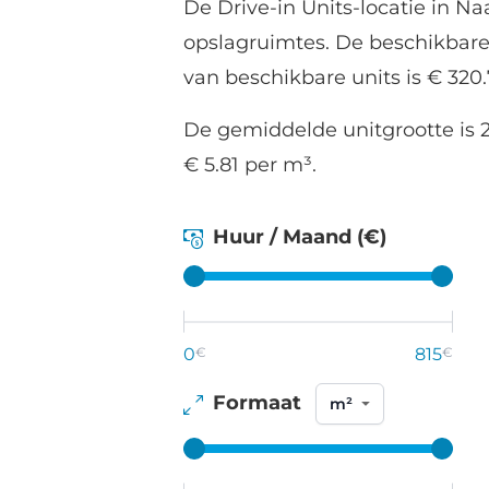
De Drive-in Units-locatie in Na
opslagruimtes. De beschikbare
van beschikbare units is € 320
De gemiddelde unitgrootte is 2
€ 5.81 per m³.
Huur / Maand (€)
0
€
815
€
Formaat