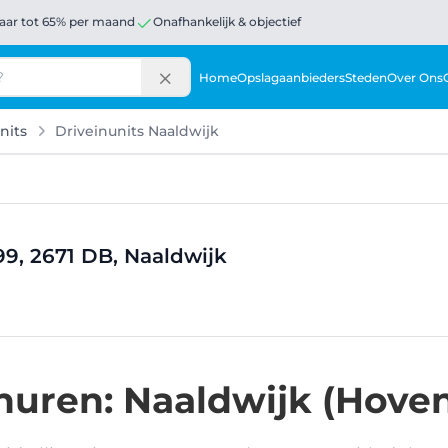
aar tot 65% per maand
Onafhankelijk & objectief
Home
Opslagaanbieders
Steden
Over Ons
nits
Driveinunits Naaldwijk
99, 2671 DB, Naaldwijk
uren: Naaldwijk (Hoven