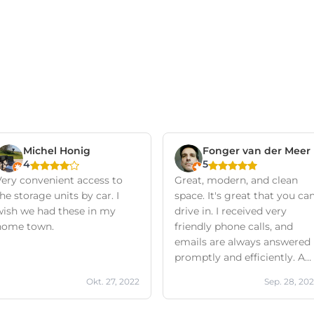
Michel Honig
Fonger van der Meer
4
5
Very convenient access to
Great, modern, and clean
he storage units by car. I
space. It's great that you ca
wish we had these in my
drive in. I received very
home town.
friendly phone calls, and
emails are always answered
promptly and efficiently. A
great company with
Okt. 27, 2022
Sep. 28, 20
excellent service!