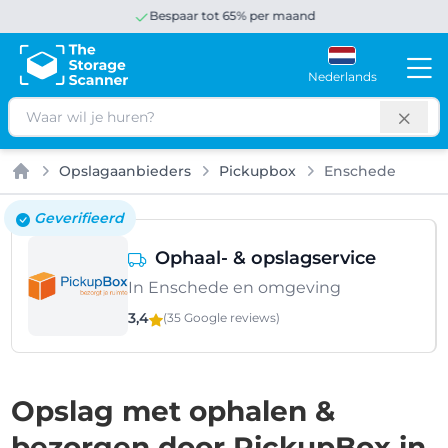
Bespaar tot 65% per maand
Nederlands
Zoeken
Opslagaanbieders
Pickupbox
Enschede
Home
Geverifieerd
Ophaal- & opslagservice
In Enschede en omgeving
3,4
(35 Google
reviews
)
Opslag met ophalen &
bezorgen door PickupBox in