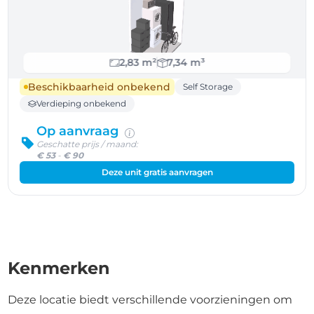
2,83 m²
7,34 m³
Beschikbaarheid onbekend
Self Storage
Verdieping onbekend
Op aanvraag
Geschatte prijs / maand:
€ 53
-
€ 90
Deze unit gratis aanvragen
Kenmerken
Deze locatie biedt verschillende voorzieningen om