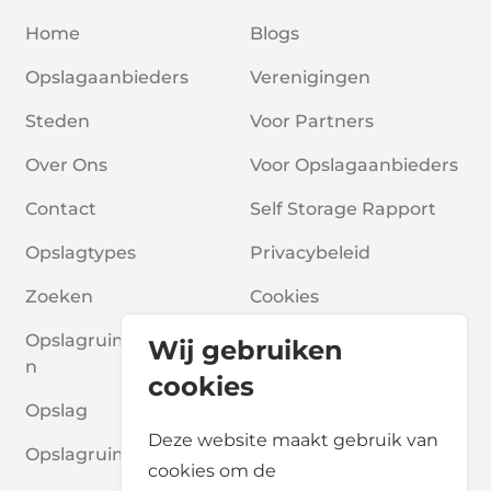
Home
Blogs
Opslagaanbieders
Verenigingen
Steden
Voor Partners
Over Ons
Voor Opslagaanbieders
Contact
Self Storage Rapport
Opslagtypes
Privacybeleid
Zoeken
Cookies
Opslagruimte Aanvrage
Algemene Voorwaarde
Wij gebruiken
N
N
cookies
Opslag
Veelgestelde Vragen
Deze website maakt gebruik van
Opslagruimte Gidsen
cookies om de