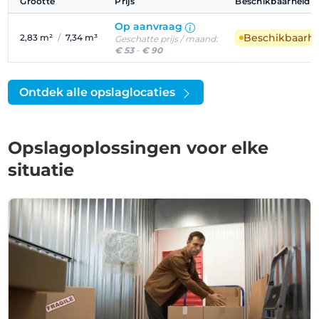
Grootte
Prijs
Beschikbaarheid
Op aanvraag
Beschikbaarh
2,83 m²
/
7,34 m³
Geschatte prijs / maand:
€ 53
-
€ 90
Ontdek alle opslaglocaties
Opslagoplossingen voor elke
situatie