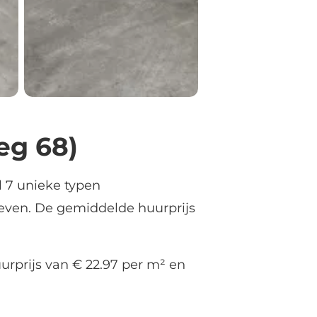
eg 68)
l 7 unieke typen
even. De gemiddelde huurprijs
urprijs van € 22.97 per m² en