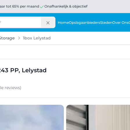
aar tot 65% per maand
Onafhankelijk & objectief
Home
Opslagaanbieders
Steden
Over Ons
 Storage
1box Lelystad
43 PP, Lelystad
gle
reviews
)