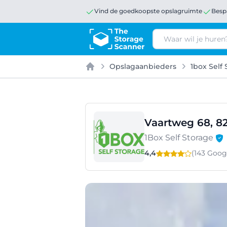
Vind de goedkoopste opslagruimte
Besp
Zoeken
Opslagaanbieders
1box Self
Home
Vaartweg 68, 82
1Box Self Storage
4,4
(143 Goo