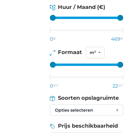
Huur / Maand (€)
0
€
469
€
Formaat
0
m²
22
m²
Soorten opslagruimte
Opties selecteren
▾
Prijs beschikbaarheid