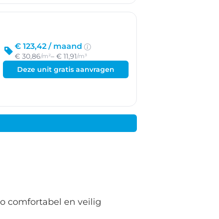
€ 123,42 /
maand
€ 30,86
– € 11,91
/m²
/m³
Deze unit gratis aanvragen
o comfortabel en veilig