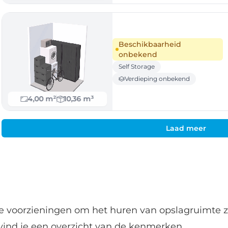
Beschikbaarheid
onbekend
Self Storage
Verdieping onbekend
4,00 m²
10,36 m³
Laad meer
de voorzieningen om het huren van opslagruimte z
vind je een overzicht van de kenmerken.