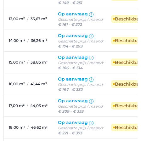
€ 149
-
€ 251
Op aanvraag
Beschikba
13,00 m²
/
33,67 m³
Geschatte prijs / maand:
€ 161
-
€ 272
Op aanvraag
Beschikba
14,00 m²
/
36,26 m³
Geschatte prijs / maand:
€ 174
-
€ 293
Op aanvraag
Beschikba
15,00 m²
/
38,85 m³
Geschatte prijs / maand:
€ 186
-
€ 314
Op aanvraag
Beschikba
16,00 m²
/
41,44 m³
Geschatte prijs / maand:
€ 197
-
€ 332
Op aanvraag
Beschikba
17,00 m²
/
44,03 m³
Geschatte prijs / maand:
€ 209
-
€ 353
Op aanvraag
Beschikba
18,00 m²
/
46,62 m³
Geschatte prijs / maand:
€ 221
-
€ 373