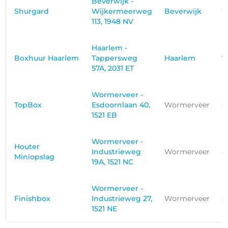
Beverwijk -
Shurgard
Wijkermeerweg
Beverwijk
1
113, 1948 NV
Haarlem -
Boxhuur Haarlem
Tappersweg
Haarlem
7
57A, 2031 ET
Wormerveer -
TopBox
Esdoornlaan 40,
Wormerveer
8
1521 EB
Wormerveer -
Houter
Industrieweg
Wormerveer
8
Miniopslag
19A, 1521 NC
Wormerveer -
Finishbox
Industrieweg 27,
Wormerveer
8
1521 NE