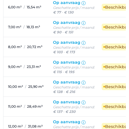
Op aanvraag
Beschikba
6,00 m²
/
15,54 m³
Geschatte prijs / maand:
€ 77
-
€ 130
Op aanvraag
Beschikba
7,00 m²
/
18,13 m³
Geschatte prijs / maand:
€ 90
-
€ 151
Op aanvraag
Beschikba
8,00 m²
/
20,72 m³
Geschatte prijs / maand:
€ 103
-
€ 173
Op aanvraag
Beschikba
9,00 m²
/
23,31 m³
Geschatte prijs / maand:
€ 115
-
€ 195
Op aanvraag
Beschikba
10,00 m²
/
25,90 m³
Geschatte prijs / maand:
€ 128
-
€ 216
Op aanvraag
Beschikba
11,00 m²
/
28,49 m³
Geschatte prijs / maand:
€ 137
-
€ 230
Op aanvraag
Beschikba
12,00 m²
/
31,08 m³
Geschatte prijs / maand: