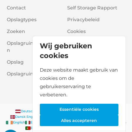
Contact
Self Storage Rapport
Opslagtypes
Privacybeleid
Zoeken
Cookies
Opslagruimte Aanvrage
Algemene Voorwaarde
Wij gebruiken
N
N
cookies
Opslag
Veelgestelde Vragen
Deze website maakt gebruik van
Opslagruimte Gidsen
cookies om de
gebruikerservaring te
verbeteren.
Essentiële cookies
Deutsch
|
English
Nederlands
|
Français
|
English
English
Dansk
|
English
English
Français
|
English
Deutsch
|
English
Alles accepteren
English
English
Nederlands
|
English
Norsk
|
English
English
English
Español
|
English
Svenska
|
English