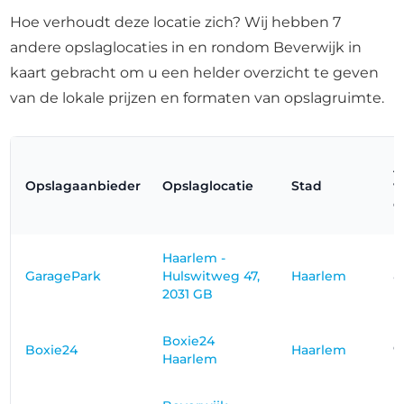
Hoe verhoudt deze locatie zich? Wij hebben 7
andere opslaglocaties in en rondom Beverwijk in
kaart gebracht om u een helder overzicht te geven
van de lokale prijzen en formaten van opslagruimte.
A
Opslagaanbieder
Opslaglocatie
Stad
v
o
Haarlem -
GaragePark
Hulswitweg 47,
Haarlem
8
2031 GB
Boxie24
Boxie24
Haarlem
9
Haarlem