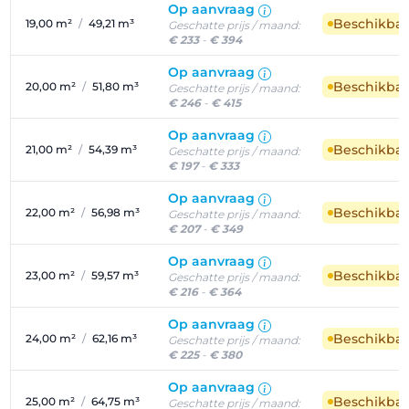
Op aanvraag
Beschikba
19,00 m²
/
49,21 m³
Geschatte prijs / maand:
€ 233
-
€ 394
Op aanvraag
Beschikba
20,00 m²
/
51,80 m³
Geschatte prijs / maand:
€ 246
-
€ 415
Op aanvraag
Beschikba
21,00 m²
/
54,39 m³
Geschatte prijs / maand:
€ 197
-
€ 333
Op aanvraag
Beschikba
22,00 m²
/
56,98 m³
Geschatte prijs / maand:
€ 207
-
€ 349
Op aanvraag
Beschikba
23,00 m²
/
59,57 m³
Geschatte prijs / maand:
€ 216
-
€ 364
Op aanvraag
Beschikba
24,00 m²
/
62,16 m³
Geschatte prijs / maand:
€ 225
-
€ 380
Op aanvraag
Beschikba
25,00 m²
/
64,75 m³
Geschatte prijs / maand: