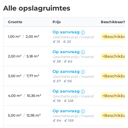
Alle opslagruimtes
Grootte
Prijs
Beschikbaarhe
Op aanvraag
Beschikba
1,00 m²
/
2,00 m³
Geschatte prijs / maand:
€ 15
-
€ 25
Op aanvraag
Beschikba
2,00 m²
/
5,18 m³
Geschatte prijs / maand:
€ 38
-
€ 64
Op aanvraag
Beschikba
3,00 m²
/
7,77 m³
Geschatte prijs / maand:
€ 57
-
€ 96
Op aanvraag
Beschikba
4,00 m²
/
10,36 m³
Geschatte prijs / maand:
€ 76
-
€ 128
Op aanvraag
Beschikba
5,00 m²
/
12,95 m³
Geschatte prijs / maand:
€ 94
-
€ 159