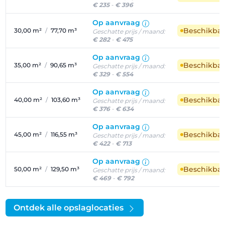
€ 235
-
€ 396
Op aanvraag
Beschikba
30,00 m²
/
77,70 m³
Geschatte prijs / maand:
€ 282
-
€ 475
Op aanvraag
Beschikba
35,00 m²
/
90,65 m³
Geschatte prijs / maand:
€ 329
-
€ 554
Op aanvraag
Beschikba
40,00 m²
/
103,60 m³
Geschatte prijs / maand:
€ 376
-
€ 634
Op aanvraag
Beschikba
45,00 m²
/
116,55 m³
Geschatte prijs / maand:
€ 422
-
€ 713
Op aanvraag
Beschikba
50,00 m²
/
129,50 m³
Geschatte prijs / maand:
€ 469
-
€ 792
Ontdek alle opslaglocaties