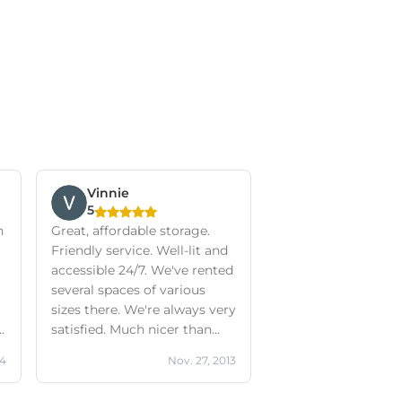
Vinnie
5
h
Great, affordable storage.
Friendly service. Well-lit and
accessible 24/7. We've rented
several spaces of various
sizes there. We're always very
s
satisfied. Much nicer than
competitors and much
14
Nov. 27, 2013
cheaper. In short: value for
money!