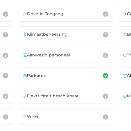
Drive-in Toegang
C
Klimaatbeheersing
B
Aanwezig personeel
T
Parkeren
A
Elektriciteit beschikbaar
M
Wi-Fi