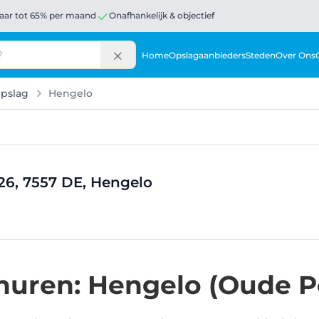
aar tot 65% per maand
Onafhankelijk & objectief
Home
Opslagaanbieders
Steden
Over Ons
pslag
Hengelo
6, 7557 DE, Hengelo
huren: Hengelo (Oude P