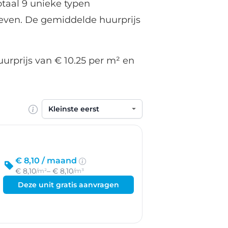
taal 9 unieke typen
even. De gemiddelde huurprijs
urprijs van € 10.25 per m² en
Sorteren op
€ 8,10 /
maand
€ 8,10
– € 8,10
/m²
/m³
Deze unit gratis aanvragen