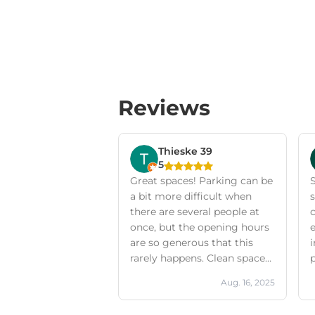
Reviews
Thieske 39
5
Great spaces! Parking can be
S
a bit more difficult when
s
there are several people at
c
once, but the opening hours
are so generous that this
i
rarely happens. Clean spaces,
p
good climate control. Do
Aug. 16, 2025
bring a lamp, as there is no
lighting in the spaces.