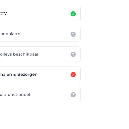
CTV
randalarm
rolleys beschikbaar
fhalen & Bezorgen
ultifunctioneel