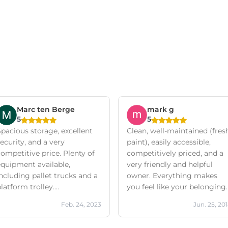
Marc ten Berge
mark g
5
5
pacious storage, excellent
Clean, well-maintained (fres
ecurity, and a very
paint), easily accessible,
ompetitive price. Plenty of
competitively priced, and a
equipment available,
very friendly and helpful
ncluding pallet trucks and a
owner. Everything makes
latform trolley.
you feel like your belonging
Communication is fast and
are safe.
Feb. 24, 2023
Jun. 25, 20
personal! Highly
recommended!