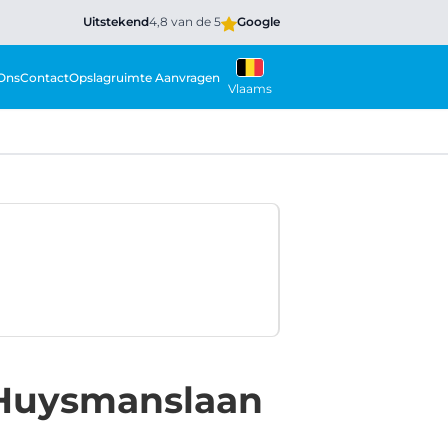
Uitstekend
4,8 van de 5
Google
Ons
Contact
Opslagruimte Aanvragen
Vlaams
f Huysmanslaan