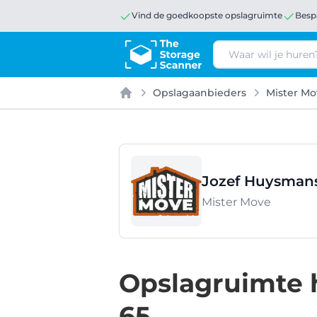
Vind de goedkoopste opslagruimte
Besp
Zoeken
Opslagaanbieders
Mister Mo
Home
Jozef Huysmansl
Mister Move
Opslagruimte 
65