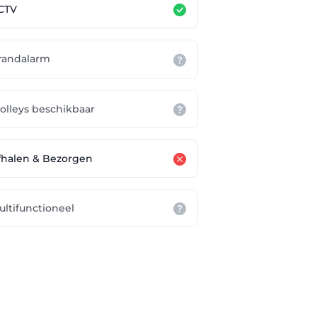
CTV
randalarm
rolleys beschikbaar
fhalen & Bezorgen
ultifunctioneel