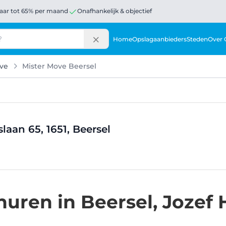
aar tot 65% per maand
Onafhankelijk & objectief
Home
Opslagaanbieders
Steden
Over 
ve
Mister Move Beersel
aan 65, 1651, Beersel
huren in Beersel, Joze