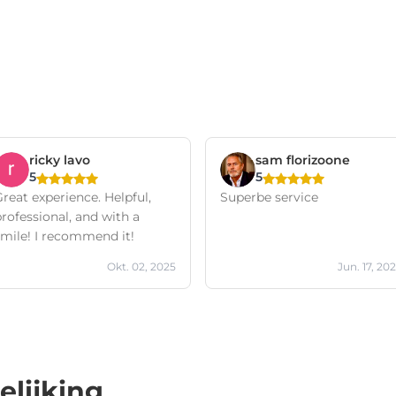
ricky lavo
sam florizoone
5
5
reat experience. Helpful,
Superbe service
rofessional, and with a
smile! I recommend it!
Okt. 02, 2025
Jun. 17, 20
elijking