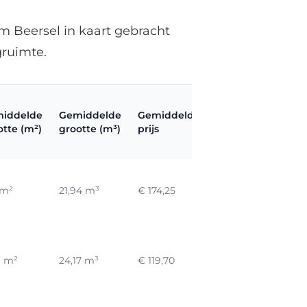
m Beersel in kaart gebracht
gruimte.
iddelde
Gemiddelde
Gemiddelde
Gemiddelde
G
otte (m²)
grootte (m³)
prijs
prijs/m²
pr
 m²
21,94 m³
€ 174,25
€ 23,83 / m²
€ 
6 m²
24,17 m³
€ 119,70
€ 14,86 / m²
€ 