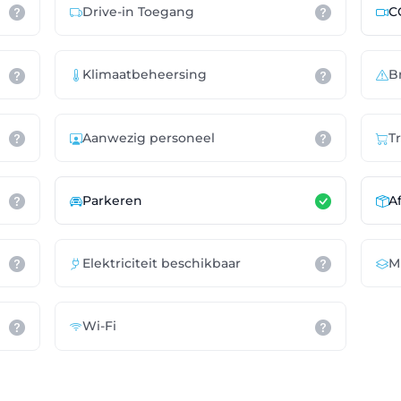
Drive-in Toegang
C
Klimaatbeheersing
B
Aanwezig personeel
T
Parkeren
A
Elektriciteit beschikbaar
M
Wi-Fi