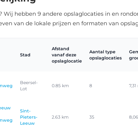
? Wij hebben 9 andere opslaglocaties in en rondo
even van de lokale prijzen en formaten van opsla
Afstand
Aantal type
Gem
Stad
vanaf deze
opslaglocaties
gro
opslaglocatie
Beersel-
enweg
0.85 km
8
7,31
Lot
Leeuw
Sint-
Pieters-
2.63 km
35
8,0
enweg
Leeuw