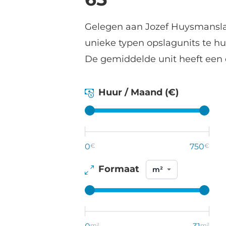
Gelegen aan Jozef Huysmanslaan
unieke typen opslagunits te hu
De gemiddelde unit heeft een 
Huur / Maand (€)
0
€
750
€
Formaat
m²
m²