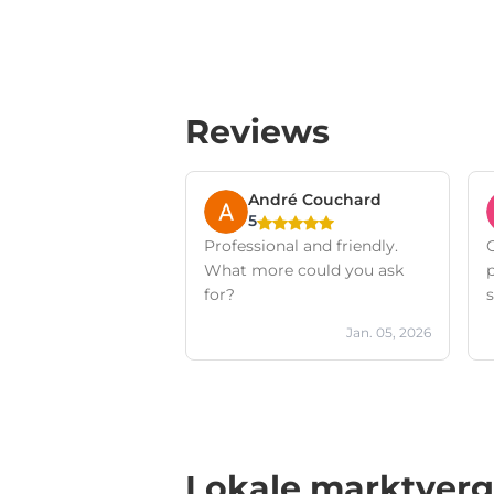
Reviews
André Couchard
5
Professional and friendly.
G
What more could you ask
p
for?
Jan. 05, 2026
Lokale marktverg