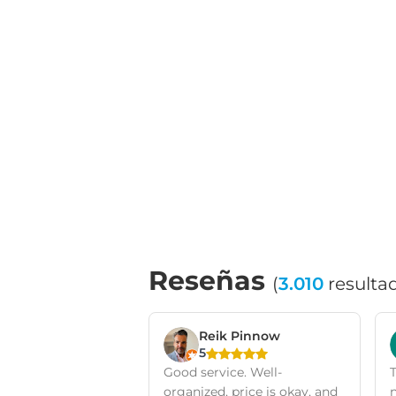
Reseñas
(
3.010
resulta
Reik Pinnow
5
Good service. Well-
T
organized, price is okay, and