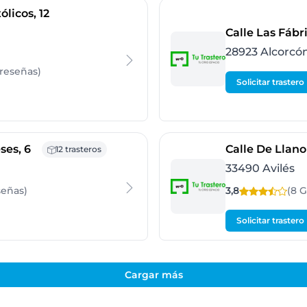
- Alcobendas
ólicos, 12
Calle Las Fábri
28923 Alcorcó
reseñas
)
Solicitar trastero
- Alicante
ses, 6
Calle De Llano
12 trasteros
33490 Avilés
señas
)
3,8
(8 
Solicitar trastero
Cargar más