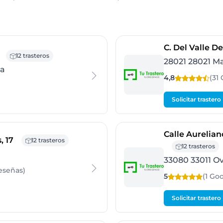
C. Del Valle D
- 08038 Barcelona
12 trasteros
28021 28021 M
na
4,8
(31
Solicitar trastero
Calle Aurelia
- 28033 Madrid
, 17
12 trasteros
12 trasteros
33080 33011 O
eseñas
)
5
(1 Go
Solicitar trastero