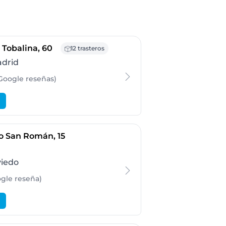
- 28021 Madrid
e Tobalina, 60
12 trasteros
adrid
 Google
reseñas
)
- 33011 Oviedo
no San Román, 15
viedo
ogle
reseña
)