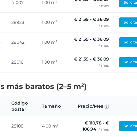
41007
1,00 m²
Solicit
/ mes
€ 21,39 - € 36,09
28923
1,00 m²
Solicit
/ mes
€ 21,39 - € 36,09
5
28042
1,00 m²
Solicit
/ mes
€ 21,39 - € 36,09
28016
1,00 m²
Solicit
/ mes
s más baratos (2–5 m²)
Código
Tamaño
Precio/Mes
postal
€ 110,78 - €
28108
4,00 m²
Solicit
186,94
/ mes