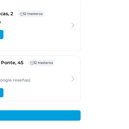
- Alcorcón
cas, 2
12 trasteros
n
- Avilés
 Ponte, 45
12 trasteros
Google
reseñas
)