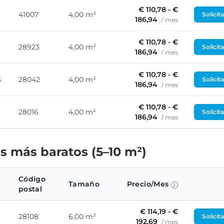
€ 110,78 - €
41007
4,00 m²
Solicit
186,94
/ mes
€ 110,78 - €
28923
4,00 m²
Solicit
186,94
/ mes
€ 110,78 - €
5
28042
4,00 m²
Solicit
186,94
/ mes
€ 110,78 - €
28016
4,00 m²
Solicit
186,94
/ mes
s más baratos (5–10 m²)
Código
Tamaño
Precio/Mes
postal
€ 114,19 - €
28108
6,00 m²
Solicit
192,69
/ mes