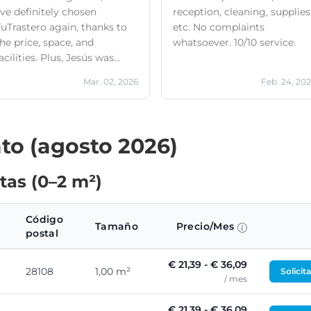
've definitely chosen
reception, cleaning, supplies
TuTrastero again, thanks to
etc. No complaints
he price, space, and
whatsoever. 10/10 service.
acilities. Plus, Jesús was
ncredibly friendly and
Mar. 02, 2026
Feb. 24, 20
elpful!
to (agosto 2026)
tas (0–2 m²)
Código
Tamaño
Precio/Mes
postal
€ 21,39 - € 36,09
28108
1,00 m²
Solicit
/ mes
€ 21,39 - € 36,09