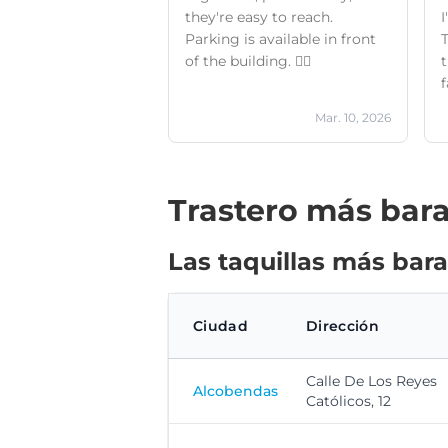
they're easy to reach.
I
Parking is available in front
of the building. 👌🏻
t
f
i
Mar. 10, 2026
h
Trastero más bara
Las taquillas más bara
Ciudad
Dirección
Calle De Los Reyes
Alcobendas
Católicos, 12