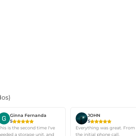
dos)
Ginna Fernanda
JOHN
5
5
his is the second time I've
Everything was great. From
needed a storage unit, and
the initial phone call,