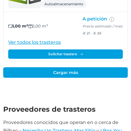
Autoalmacenamiento
A petición
1,00 m²
2,00 m³
Precio estimado / mes:
€ 21
-
€ 36
Ver todos los trasteros
Solicitar trastero
Cargar más
Proveedores de trasteros
Proveedores conocidos que operan en o cerca de
Bilbao –
Necesito Un Trastero
,
Mas Sitio
y
I Box You
.