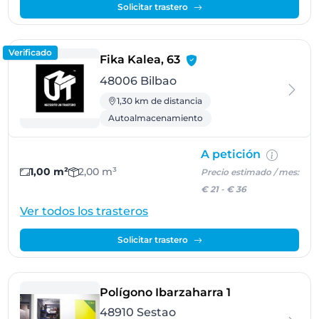
Solicitar trastero
Verificado
- Bilbao
Fika Kalea, 63
48006 Bilbao
1,30 km de distancia
Autoalmacenamiento
A petición
1,00 m²
2,00 m³
Precio estimado / mes:
€ 21
-
€ 36
Ver todos los trasteros
Solicitar trastero
- Sestao
Polígono Ibarzaharra 1
48910 Sestao