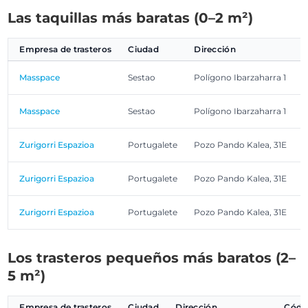
Las taquillas más baratas (0–2 m²)
Empresa de trasteros
Ciudad
Dirección
C
Masspace
Sestao
Polígono Ibarzaharra 1
Masspace
Sestao
Polígono Ibarzaharra 1
Zurigorri Espazioa
Portugalete
Pozo Pando Kalea, 31E
Zurigorri Espazioa
Portugalete
Pozo Pando Kalea, 31E
Zurigorri Espazioa
Portugalete
Pozo Pando Kalea, 31E
Los trasteros pequeños más baratos (2–
5 m²)
Empresa de trasteros
Ciudad
Dirección
Códig