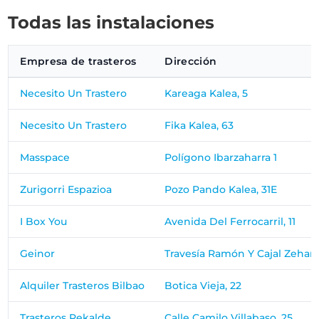
Todas las instalaciones
Empresa de trasteros
Dirección
Necesito Un Trastero
Kareaga Kalea, 5
Necesito Un Trastero
Fika Kalea, 63
Masspace
Polígono Ibarzaharra 1
Zurigorri Espazioa
Pozo Pando Kalea, 31E
I Box You
Avenida Del Ferrocarril, 11
Geinor
Travesía Ramón Y Cajal Zeharka
Alquiler Trasteros Bilbao
Botica Vieja, 22
Trasteros Rekalde
Calle Camilo Villabaso, 25