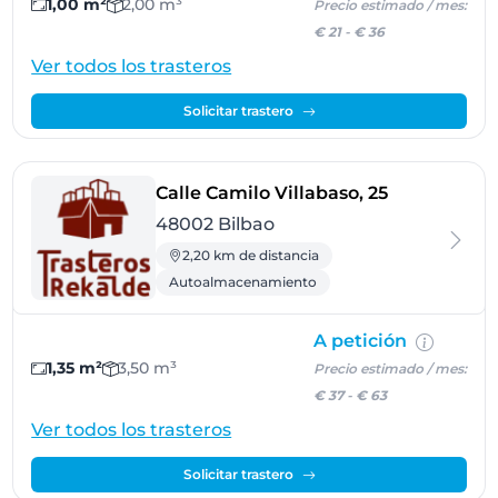
1,00 m²
2,00 m³
Precio estimado / mes:
€ 21
-
€ 36
Ver todos los trasteros
Solicitar trastero
- Bilbao
Calle Camilo Villabaso, 25
48002 Bilbao
2,20 km de distancia
Autoalmacenamiento
A petición
1,35 m²
3,50 m³
Precio estimado / mes:
€ 37
-
€ 63
Ver todos los trasteros
Solicitar trastero