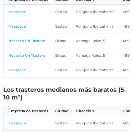
Masspace
Sestao
Polígono Ibarzaharra 1
4891
Masspace
Sestao
Polígono Ibarzaharra 1
4891
Necesito Un Trastero
Bilbao
Kareaga Kalea, 5
4890
Necesito Un Trastero
Bilbao
Kareaga Kalea, 5
4890
Masspace
Sestao
Polígono Ibarzaharra 1
4891
Los trasteros medianos más baratos (5–
10 m²)
Empresa de trasteros
Ciudad
Dirección
Códig
Masspace
Sestao
Polígono Ibarzaharra 1
4891