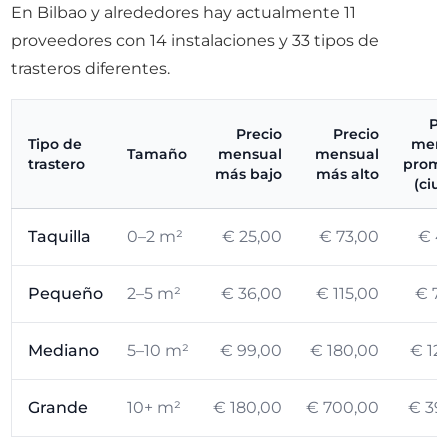
En Bilbao y alrededores hay actualmente 11
proveedores con 14 instalaciones y 33 tipos de
trasteros diferentes.
Pr
Precio
Precio
Tipo de
mens
Tamaño
mensual
mensual
trastero
prom
más bajo
más alto
(ciu
Taquilla
0–2 m²
€ 25,00
€ 73,00
€ 4
Pequeño
2–5 m²
€ 36,00
€ 115,00
€ 7
Mediano
5–10 m²
€ 99,00
€ 180,00
€ 12
Grande
10+ m²
€ 180,00
€ 700,00
€ 39