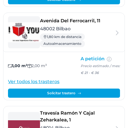
- Bilbao
Avenida Del Ferrocarril, 11
48002 Bilbao
1,80 km de distancia
Autoalmacenamiento
A petición
1,00 m²
2,00 m³
Precio estimado / mes:
€ 21
-
€ 36
Ver todos los trasteros
Solicitar trastero
Travesía Ramón Y Cajal
- Bilbao
Zeharkalea, 1
48014 Bilbao