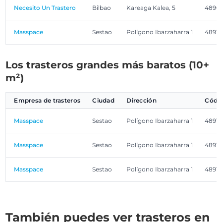
Necesito Un Trastero
Bilbao
Kareaga Kalea, 5
4890
Masspace
Sestao
Polígono Ibarzaharra 1
4891
Los trasteros grandes más baratos (10+
m²)
Empresa de trasteros
Ciudad
Dirección
Códig
Masspace
Sestao
Polígono Ibarzaharra 1
4891
Masspace
Sestao
Polígono Ibarzaharra 1
4891
Masspace
Sestao
Polígono Ibarzaharra 1
4891
También puedes ver trasteros en