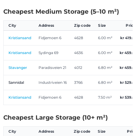
Cheapest Medium Storage (5–10 m²)
City
Address
Zip code
Size
Pric
Kristiansand
Fidjemoen 6
4628
6.00 m²
kr 419.
Kristiansand
Sydinga 69
4636
6.00 m²
kr 459.
Stavanger
Paradisveien 21
4012
6.80 m²
kr 459.
Sannidal
Industriveien 16
3766
6.80 m²
kr 529.
Kristiansand
Fidjemoen 6
4628
7.50 m²
kr 539.
Cheapest Large Storage (10+ m²)
City
Address
Zip code
Size
Pric