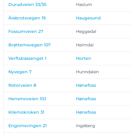
Durudveien 33/35
Haslum
Årabrotsvegen 19
Haugesund
Fossumveien 27
Heggedal
Brøttemsvegen 107
Heimdal
Verftsbassenget 1
Horten
Nyvegen 7
Hunndalen
Rotorveien 8
Hønefoss
Hensmoveien 10J
Hønefoss
Kilemokroken 31
Hønefoss
Engomsvingen 21
Ingeberg