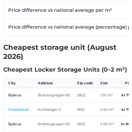
Price difference vs national average per m²
Price difference vs national average (percentage) 
Cheapest storage unit (August
2026)
Cheapest Locker Storage Units (0–2 m²)
City
Address
Zip code
Size
Pri
Bybrua
Brattengvegen 85
2822
1.50 m²
kr 79
Fredrikstad
Kortbølgen 3
1630
0.50 m²
kr 79
Bybrua
Brattengvegen 85
2822
2.00 m²
kr 89