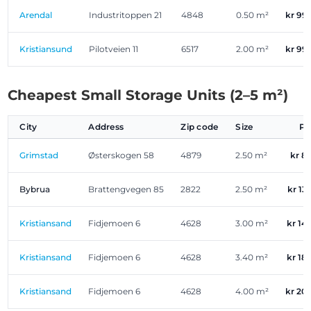
Arendal
Industritoppen 21
4848
0.50 m²
kr 99
Kristiansund
Pilotveien 11
6517
2.00 m²
kr 99
Cheapest Small Storage Units (2–5 m²)
City
Address
Zip code
Size
Pr
Grimstad
Østerskogen 58
4879
2.50 m²
kr 8
Bybrua
Brattengvegen 85
2822
2.50 m²
kr 13
Kristiansand
Fidjemoen 6
4628
3.00 m²
kr 14
Kristiansand
Fidjemoen 6
4628
3.40 m²
kr 18
Kristiansand
Fidjemoen 6
4628
4.00 m²
kr 20