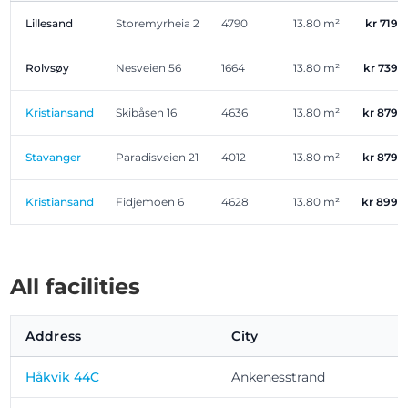
Lillesand
Storemyrheia 2
4790
13.80 m²
kr 719.
Rolvsøy
Nesveien 56
1664
13.80 m²
kr 739.
Kristiansand
Skibåsen 16
4636
13.80 m²
kr 879.
Stavanger
Paradisveien 21
4012
13.80 m²
kr 879.
Kristiansand
Fidjemoen 6
4628
13.80 m²
kr 899.
All facilities
Address
City
Håkvik 44C
Ankenesstrand