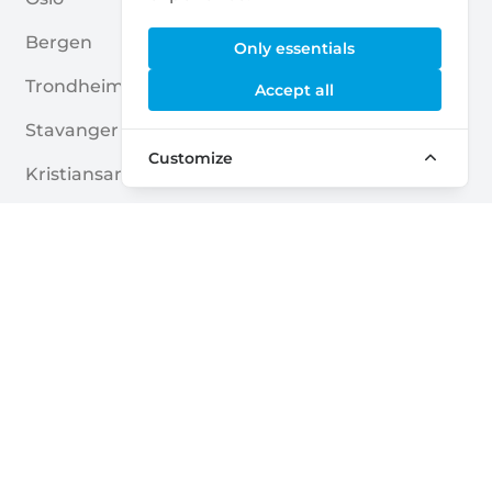
Bergen
Asker
Only essentials
Trondheim
Sarpsborg
Accept all
Stavanger
Tønsberg
Customize
Kristiansand
Ålesund
Drammen
Skien
Lillestrøm
Moss
Sandnes
Tromsø
Fredrikstad
Haugesund
Quick links
Home
Blogs