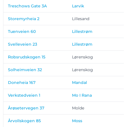
Treschows Gate 3A
Larvik
Storemyrheia 2
Lillesand
Tuenveien 60
Lillestrøm
Svelleveien 23
Lillestrøm
Robsrudskogen 15
Lørenskog
Solheimveien 32
Lørenskog
Doneheia 167
Mandal
Verkstedveien 1
Mo I Rana
Årøsetervegen 37
Molde
Årvollskogen 85
Moss