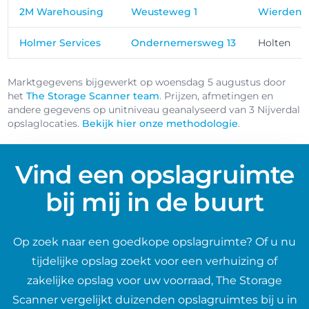
2M Warehousing
Weusteweg 1
Wierden
Holmer Services
Ondernemersweg 13
Holten
Marktgegevens bijgewerkt op woensdag 5 augustus door
het
The Storage Scanner team
. Prijzen, afmetingen en
andere gegevens op unitniveau geanalyseerd van 3 Nijverdal
opslaglocaties.
Bekijk hier onze methodologie
.
Vind een opslagruimte
bij mij in de buurt
Op zoek naar een goedkope opslagruimte? Of u nu
tijdelijke opslag zoekt voor een verhuizing of
zakelijke opslag voor uw voorraad, The Storage
Scanner vergelijkt duizenden opslagruimtes bij u in