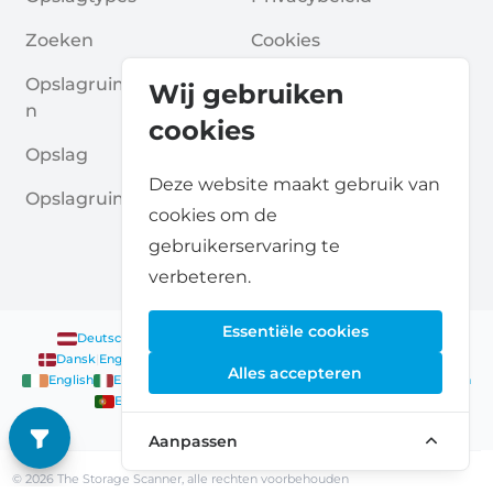
Zoeken
Cookies
Opslagruimte Aanvrage
Algemene Voorwaarde
Wij gebruiken
N
N
cookies
Opslag
Veelgestelde Vragen
Deze website maakt gebruik van
Opslagruimte Gidsen
cookies om de
gebruikerservaring te
verbeteren.
Essentiële cookies
Deutsch
|
English
Nederlands
|
Français
|
English
English
Dansk
|
English
English
Français
|
English
Deutsch
|
English
Alles accepteren
English
English
Nederlands
|
English
Norsk
|
English
English
English
Español
|
English
Svenska
|
English
Français
|
Deutsch
|
English
English
Aanpassen
© 2026 The Storage Scanner, alle rechten voorbehouden