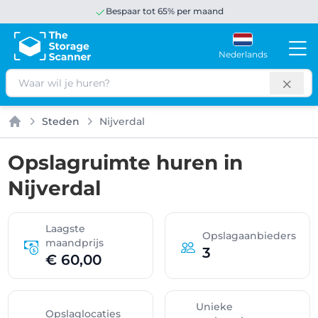
Bespaar tot 65% per maand
Nederlands
Zoeken
Steden
Nijverdal
Home
Opslagruimte huren in
Nijverdal
Laagste
Opslagaanbieders
maandprijs
3
€ 60,00
Unieke
Opslaglocaties