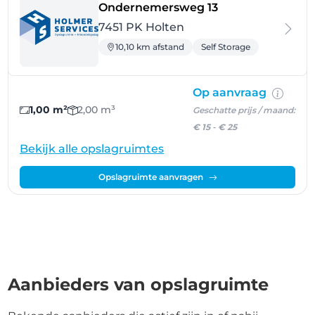
- Holten
Ondernemersweg 13
7451 PK Holten
10,10 km afstand
Self Storage
Op aanvraag
1,00 m²
2,00 m³
Geschatte prijs / maand:
€ 15
-
€ 25
Bekijk alle opslagruimtes
Opslagruimte aanvragen
Aanbieders van opslagruimte