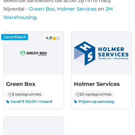
Bekende aanbieders die actief zijn in of nabij
Nijverdal –
Green Box
,
Holmer Services
en
2M
Warehousing
.
Geverifieerd
4,8
Green Box
Holmer Services
3 opslagruimtes
20 opslagruimtes
Vanaf € 60,00 / maand
Prijzen op aanvraag