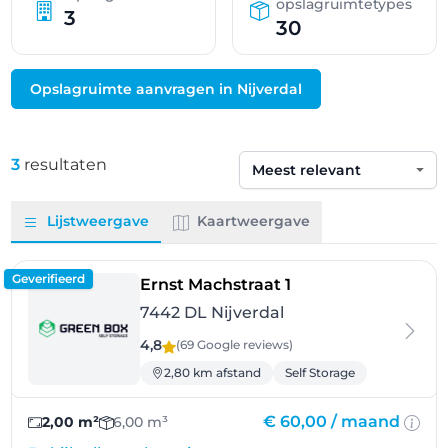
opslagruimtetypes
3
30
Opslagruimte aanvragen in Nijverdal
3
resultaten
Sorteren op
Lijstweergave
Kaartweergave
Geverifieerd
- Nijverdal
Ernst Machstraat 1
7442 DL Nijverdal
4,8
(69 Google
reviews
)
2,80 km afstand
Self Storage
€ 60,00 /
maand
2,00 m²
6,00 m³