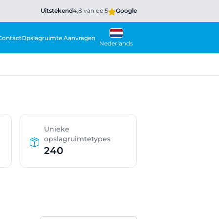
Uitstekend
4,8 van de 5
Google
Contact
Opslagruimte Aanvragen
Nederlands
Unieke
opslagruimtetypes
240