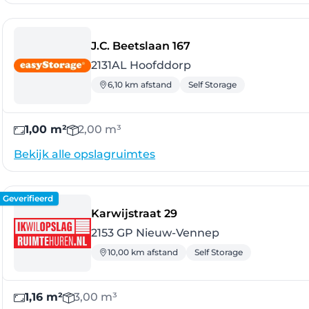
- Hoofddorp
J.C. Beetslaan 167
2131AL Hoofddorp
6,10 km afstand
Self Storage
1,00 m²
2,00 m³
Bekijk alle opslagruimtes
Geverifieerd
- Nieuw-Vennep
Karwijstraat 29
2153 GP Nieuw-Vennep
10,00 km afstand
Self Storage
1,16 m²
3,00 m³