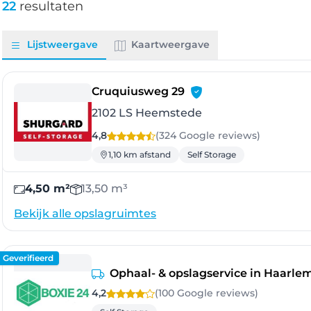
22
resultaten
Lijstweergave
Kaartweergave
- Heemstede
Cruquiusweg 29
2102 LS Heemstede
4,8
(324 Google
reviews
)
1,10 km afstand
Self Storage
4,50 m²
13,50 m³
Bekijk alle opslagruimtes
Geverifieerd
Ophaal- & opslagservice in Haarl
4,2
(100 Google
reviews
)