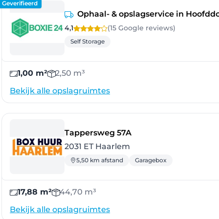
Geverifieerd
Ophaal- & opslagservice in Hoofd
4,1
(15 Google
reviews
)
Self Storage
1,00 m²
2,50 m³
Bekijk alle opslagruimtes
- Haarlem
Tappersweg 57A
2031 ET Haarlem
5,50 km afstand
Garagebox
17,88 m²
44,70 m³
Bekijk alle opslagruimtes