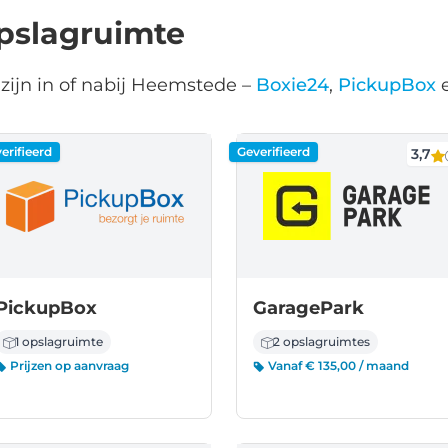
pslagruimte
zijn in of nabij Heemstede –
Boxie24
,
PickupBox
erifieerd
Geverifieerd
3,7
PickupBox
GaragePark
1 opslagruimte
2 opslagruimtes
Prijzen op aanvraag
Vanaf € 135,00 / maand