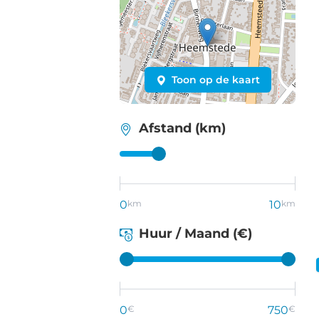
Toon op de kaart
Afstand (km)
0
km
10
km
Huur / Maand (€)
0
€
750
€