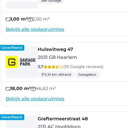
Self Storage
1,00 m²
2,50 m³
Bekijk alle opslagruimtes
Geverifieerd
- Haarlem
Hulswitweg 47
2031 GB Haarlem
3,7
(19 Google
reviews
)
5,10 km afstand
Garagebox
18,00 m²
46,62 m³
Bekijk alle opslagruimtes
Geverifieerd
- Hoofddorp
Graftermeerstraat 48
2131 AC Hoofddorp