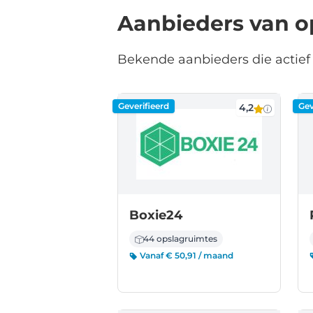
Aanbieders van o
Bekende aanbieders die actief 
Geverifieerd
Gev
4,2
Boxie24
44 opslagruimtes
Vanaf € 50,91 / maand