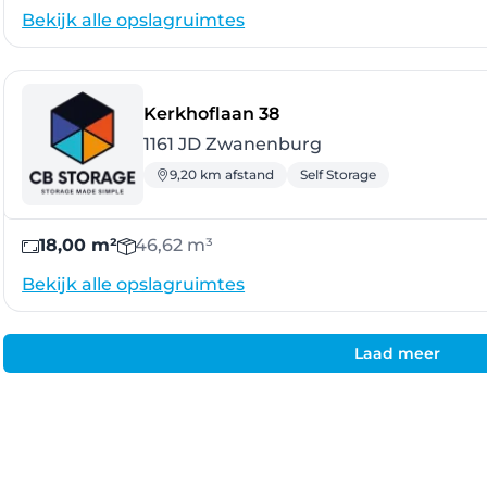
Bekijk alle opslagruimtes
- Zwanenburg
Kerkhoflaan 38
1161 JD Zwanenburg
9,20 km afstand
Self Storage
18,00 m²
46,62 m³
Bekijk alle opslagruimtes
Laad meer