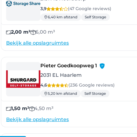
3,9
(47 Google
reviews
)
6,40 km afstand
Self Storage
2,00 m²
6,00 m³
Bekijk alle opslagruimtes
- Haarlem
Pieter Goedkoopweg 1
2031 EL Haarlem
4,6
(236 Google
reviews
)
5,20 km afstand
Self Storage
1,50 m²
4,50 m³
Bekijk alle opslagruimtes