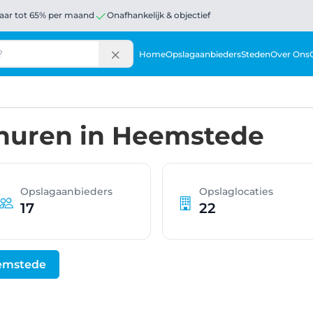
aar tot 65% per maand
Onafhankelijk & objectief
Home
Opslagaanbieders
Steden
Over Ons
huren in Heemstede
Opslagaanbieders
Opslaglocaties
17
22
eemstede