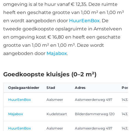
omgeving is al te huur vanaf € 12,35. Deze ruimte
heeft een geschatte grootte van 1,00 m² en 1,00 m³
en wordt aangeboden door
HuurEenBox
. De
tweede goedkoopste opslagruimte in Amstelveen
en omgeving kost € 16,80 en heeft een geschatte
grootte van 1,00 m² en 1,00 m³. Deze wordt
aangeboden door
Majabox
.
Goedkoopste kluisjes (0–2 m²)
Opslagaanbieder
Stad
Adres
Post
HuurEenBox
Aalsmeer
Aalsmeerderweg 497
1432
Majabox
Kudelstaart
Bilderdammerweg 120
1433
HuurEenBox
Aalsmeer
Aalsmeerderweg 497
1432