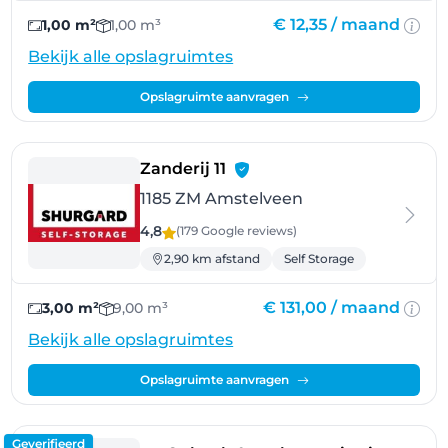
€ 12,35 /
maand
1,00 m²
1,00 m³
Bekijk alle opslagruimtes
Opslagruimte aanvragen
- Amstelveen
Zanderij 11
1185 ZM Amstelveen
4,8
(179 Google
reviews
)
2,90 km afstand
Self Storage
€ 131,00 /
maand
3,00 m²
9,00 m³
Bekijk alle opslagruimtes
Opslagruimte aanvragen
Geverifieerd