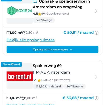
Ophaal- & opslagservice in
Amsterdam en omgeving
4,8
(94 Google
reviews
)
Self Storage
€ 50,91 /
maand
1,00 m²
2,50 m³
Bekijk alle opslagruimtes
Opslagruimte aanvragen
Geverifieerd
- Amsterdam
Spaklerweg 69
1114 AE Amsterdam
3,9
(258 Google
reviews
)
5,50 km afstand
Self Storage
€ 36,68 /
maand
1,16 m²
3,00 m³