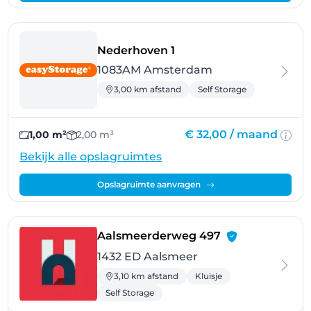
- Amsterdam
Nederhoven 1
1083AM Amsterdam
3,00 km afstand
Self Storage
€ 32,00 /
maand
1,00 m²
2,00 m³
Bekijk alle opslagruimtes
Opslagruimte aanvragen
- Aalsmeer
Aalsmeerderweg 497
1432 ED Aalsmeer
3,10 km afstand
Kluisje
Self Storage