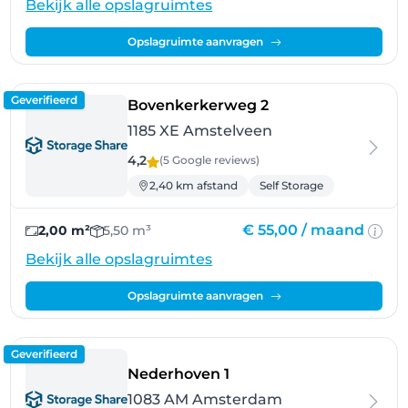
Bekijk alle opslagruimtes
Opslagruimte aanvragen
Geverifieerd
- Amstelveen
Bovenkerkerweg 2
1185 XE Amstelveen
4,2
(5 Google
reviews
)
2,40 km afstand
Self Storage
€ 55,00 /
maand
2,00 m²
5,50 m³
Bekijk alle opslagruimtes
Opslagruimte aanvragen
Geverifieerd
- Amsterdam
Nederhoven 1
1083 AM Amsterdam