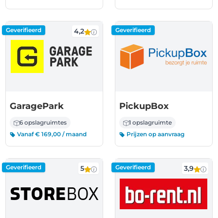
Geverifieerd
Geverifieerd
4,2
GaragePark
PickupBox
6 opslagruimtes
1 opslagruimte
Vanaf € 169,00 / maand
Prijzen op aanvraag
Geverifieerd
Geverifieerd
5
3,9