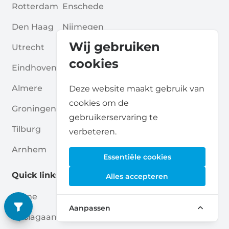
Rotterdam
Enschede
Den Haag
Nijmegen
Wij gebruiken
Utrecht
Breda
cookies
Eindhoven
Amersfoort
Almere
Apeldoorn
Deze website maakt gebruik van
cookies om de
Groningen
Zwolle
gebruikerservaring te
Tilburg
Leiden
verbeteren.
Arnhem
Zoetermeer
Essentiële cookies
Quick links
Alles accepteren
Home
Blogs
Aanpassen
Opslagaanbieders
Verenigingen