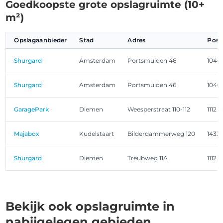
Goedkoopste grote opslagruimte (10+
m²)
Opslagaanbieder
Stad
Adres
Post
Shurgard
Amsterdam
Portsmuiden 46
1046
Shurgard
Amsterdam
Portsmuiden 46
1046
GaragePark
Diemen
Weesperstraat 110-112
1112 
Majabox
Kudelstaart
Bilderdammerweg 120
1433
Shurgard
Diemen
Treubweg 11A
1112 
Bekijk ook opslagruimte in
nabijgelegen gebieden