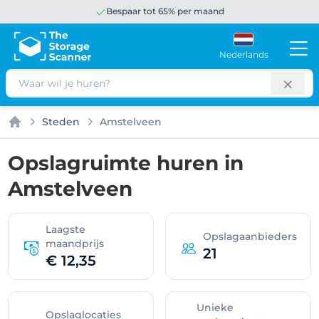
Bespaar tot 65% per maand
Nederlands
Zoeken
Steden
Amstelveen
Home
Opslagruimte huren in
Amstelveen
Laagste
Opslagaanbieders
maandprijs
21
€ 12,35
Unieke
Opslaglocaties