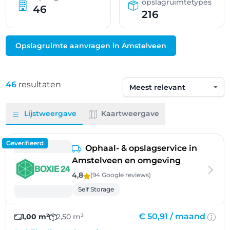
opslagruimtetypes
46
216
Opslagruimte aanvragen in Amstelveen
46
resultaten
Sorteren op
Lijstweergave
Kaartweergave
Geverifieerd
Ophaal- & opslagservice in
Amstelveen en omgeving
4,8
(94 Google
reviews
)
Self Storage
€ 50,91 /
maand
1,00 m²
2,50 m³