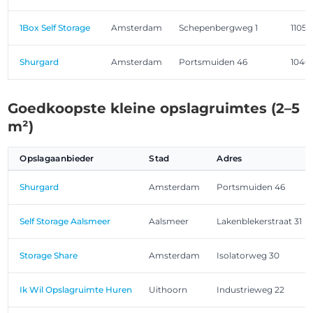
1Box Self Storage
Amsterdam
Schepenbergweg 1
1105 
Shurgard
Amsterdam
Portsmuiden 46
1046
Goedkoopste kleine opslagruimtes (2–5
m²)
Opslagaanbieder
Stad
Adres
Shurgard
Amsterdam
Portsmuiden 46
Self Storage Aalsmeer
Aalsmeer
Lakenblekerstraat 31
Storage Share
Amsterdam
Isolatorweg 30
Ik Wil Opslagruimte Huren
Uithoorn
Industrieweg 22