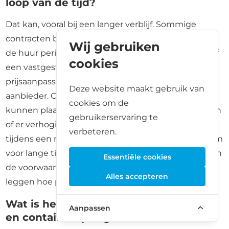
loop van de tijd?
Dat kan, vooral bij een langer verblijf. Sommige
contracten bevatten indexering, wat betekent dat
Wij gebruiken
de huur periodiek kan stijgen op basis van inflatie of
cookies
een vastgestelde index. Andere contracten staan
prijsaanpassingen toe onder het prijsbeleid van de
Deze website maakt gebruik van
aanbieder. Controleer hoe vaak prijsverhogingen
cookies om de
kunnen plaatsvinden, hoeveel bedenktijd u krijgt en
gebruikerservaring te
of er verhogingen van toepassing kunnen zijn
verbeteren.
tijdens een minimumtermijn. Als u van plan bent om
voor lange tijd op te slaan, bewaar dan een kopie van
Essentiële cookies
de voorwaarden en vraag de aanbieder om uit te
Alles accepteren
leggen hoe prijswijzigingen in de praktijk werken.
Wat is het verschil tussen self storage
Aanpassen
en containeropslag?