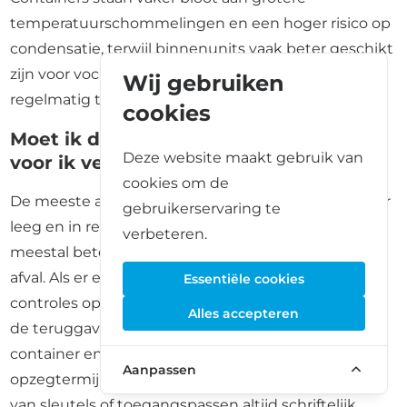
temperatuurschommelingen en een hoger risico op
condensatie, terwijl binnenunits vaak beter geschikt
zijn voor vochtgevoelige goederen en wanneer u
Wij gebruiken
regelmatig te voet spullen wilt ophalen of brengen.
cookies
Moet ik de container schoonmaken
Deze website maakt gebruik van
voor ik vertrek?
cookies om de
De meeste aanbieders verwachten dat de container
gebruikerservaring te
leeg en in redelijke staat wordt achtergelaten, wat
verbeteren.
meestal betekent dat deze geveegd is en vrij van
afval. Als er een borg van toepassing is, kunnen
Essentiële cookies
controles op netheid en schade invloed hebben op
Alles accepteren
de teruggave daarvan. Maak foto's van de lege
container en bevestig de einddatum, de
Aanpassen
opzegtermijn en de procedure voor het inleveren
van sleutels of toegangspassen altijd schriftelijk.