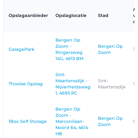
A
Opslagaanbieder
Opslaglocatie
Stad
v
op
Bergen Op
Zoom -
Bergen Op
GaragePark
7.
Ringersweg
Zoom
14G, 4613 BM
Sint-
Maartensdijk -
Sint-
Thoolse Opslag
7.
Nijverheidsweg
Maartensdijk
1, 4695 RC
Bergen Op
Zoom -
Bergen Op
1Box Self Storage
Marconilaan-
9
Zoom
Noord 64, 4614
HB