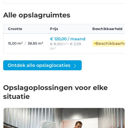
Alle opslagruimtes
Grootte
Prijs
Beschikbaarheid
€ 120,00 /
maand
Beschikbaarhe
15,00 m²
/
38,85 m³
€ 8,00
/m²
– € 3,09
/m³
Ontdek alle opslaglocaties
Opslagoplossingen voor elke
situatie