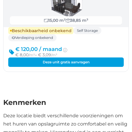
15,00 m²
38,85 m³
Beschikbaarheid onbekend
Self Storage
Verdieping onbekend
€ 120,00 /
maand
€ 8,00
– € 3,09
/m²
/m³
Deze unit gratis aanvragen
Kenmerken
Deze locatie biedt verschillende voorzieningen om
het huren van opslagruimte zo comfortabel en veilig