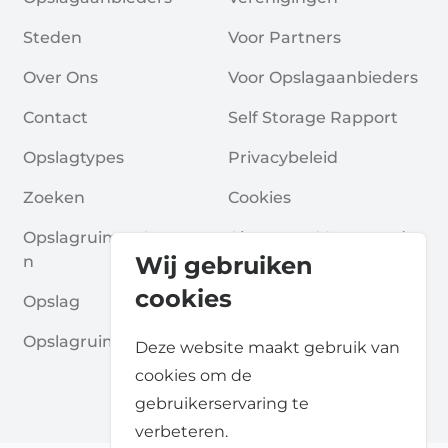
Steden
Voor Partners
Over Ons
Voor Opslagaanbieders
Contact
Self Storage Rapport
Opslagtypes
Privacybeleid
Zoeken
Cookies
Opslagruimte Aanvrage
Algemene Voorwaarde
Wij gebruiken
N
N
cookies
Opslag
Veelgestelde Vragen
Opslagruimte Gidsen
Deze website maakt gebruik van
cookies om de
gebruikerservaring te
verbeteren.