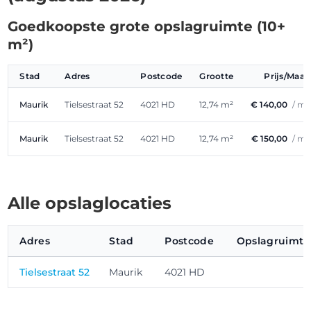
Goedkoopste grote opslagruimte (10+
m²)
Stad
Adres
Postcode
Grootte
Prijs/Maa
Maurik
Tielsestraat 52
4021 HD
12,74 m²
€ 140,00
/ m
Maurik
Tielsestraat 52
4021 HD
12,74 m²
€ 150,00
/ m
Alle opslaglocaties
Adres
Stad
Postcode
Opslagruimte
Tielsestraat 52
Maurik
4021 HD