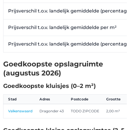
Prijsverschil t.o.v. landelijk gemiddelde (percentage
Prijsverschil t.o.v. landelijk gemiddelde per m²
Prijsverschil t.o.v. landelijk gemiddelde (percentag
Goedkoopste opslagruimte
(augustus 2026)
Goedkoopste kluisjes (0–2 m²)
Stad
Adres
Postcode
Grootte
Valkenswaard
Dragonder 43
TODO ZIPCODE
2,00 m²
€