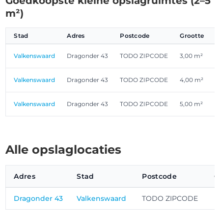
Goedkoopste kleine opslagruimtes (2–5
m²)
Stad
Adres
Postcode
Grootte
Valkenswaard
Dragonder 43
TODO ZIPCODE
3,00 m²
Valkenswaard
Dragonder 43
TODO ZIPCODE
4,00 m²
€
Valkenswaard
Dragonder 43
TODO ZIPCODE
5,00 m²
Alle opslaglocaties
Adres
Stad
Postcode
O
Dragonder 43
Valkenswaard
TODO ZIPCODE