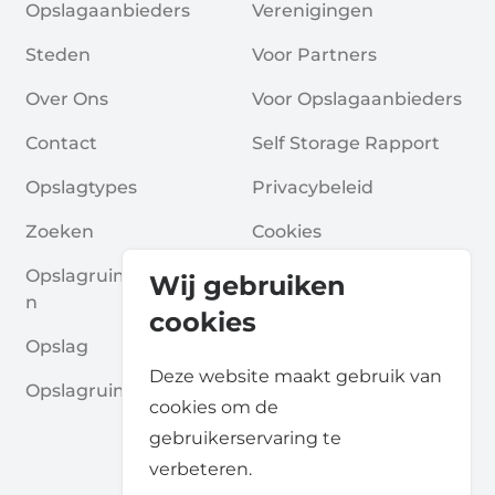
Opslagaanbieders
Verenigingen
Steden
Voor Partners
Over Ons
Voor Opslagaanbieders
Contact
Self Storage Rapport
Opslagtypes
Privacybeleid
Zoeken
Cookies
Opslagruimte Aanvrage
Algemene Voorwaarde
Wij gebruiken
N
N
cookies
Opslag
Veelgestelde Vragen
Deze website maakt gebruik van
Opslagruimte Gidsen
cookies om de
gebruikerservaring te
verbeteren.