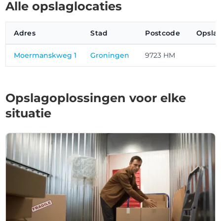
Alle opslaglocaties
Adres
Stad
Postcode
Opsla
Moermanskweg 1
Groningen
9723 HM
Opslagoplossingen voor elke
situatie