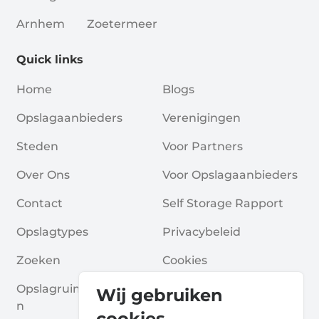
Arnhem
Zoetermeer
Quick links
Home
Blogs
Opslagaanbieders
Verenigingen
Steden
Voor Partners
Over Ons
Voor Opslagaanbieders
Contact
Self Storage Rapport
Opslagtypes
Privacybeleid
Zoeken
Cookies
Opslagruimte Aanvrage
Algemene Voorwaarde
Wij gebruiken
N
N
cookies