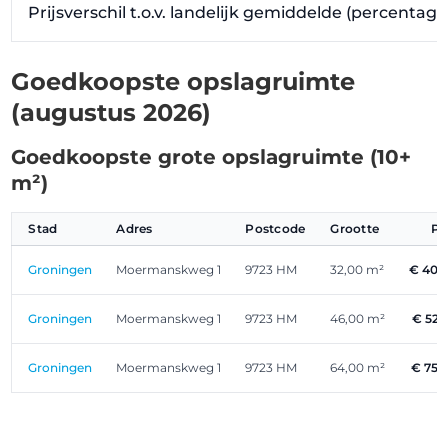
Prijsverschil t.o.v. landelijk gemiddelde (percentag
Goedkoopste opslagruimte
(augustus 2026)
Goedkoopste grote opslagruimte (10+
m²)
Stad
Adres
Postcode
Grootte
Pr
Groningen
Moermanskweg 1
9723 HM
32,00 m²
€ 400
Groningen
Moermanskweg 1
9723 HM
46,00 m²
€ 525
Groningen
Moermanskweg 1
9723 HM
64,00 m²
€ 750