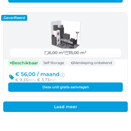
Geverifieerd
6,00 m²
15,00 m³
Beschikbaar
Self Storage
Verdieping onbekend
€ 56,00 /
maand
€ 9,33
– € 3,73
/m²
/m³
Deze unit gratis aanvragen
Laad meer