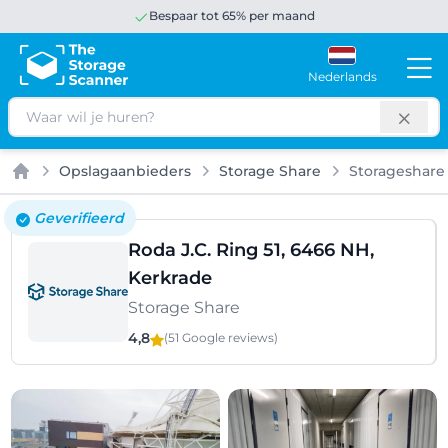
Bespaar tot 65% per maand
Nederlands
Zoeken
Opslagaanbieders
Storage Share
Storageshare 
Home
Geverifieerd
Roda J.C. Ring 51, 6466 NH,
Kerkrade
Storage Share
4,8
(51 Google
reviews
)