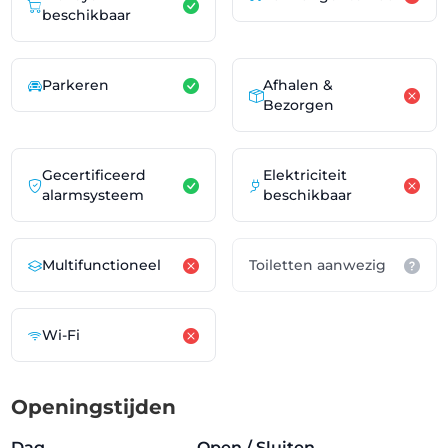
beschikbaar
Parkeren
Afhalen &
Bezorgen
Gecertificeerd
Elektriciteit
alarmsysteem
beschikbaar
Multifunctioneel
Toiletten aanwezig
Wi-Fi
Openingstijden
Dag
Open / Sluiten