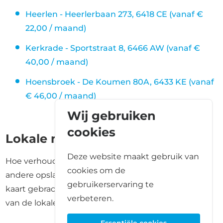
Heerlen - Heerlerbaan 273, 6418 CE (vanaf €
22,00 / maand)
Kerkrade - Sportstraat 8, 6466 AW (vanaf €
40,00 / maand)
Hoensbroek - De Koumen 80A, 6433 KE (vanaf
€ 46,00 / maand)
Wij gebruiken
cookies
Lokale marktvergelijking
Deze website maakt gebruik van
Hoe verhoudt deze locatie zich? Wij hebben 8
cookies om de
andere opslaglocaties in en rondom Kerkrade in
gebruikerservaring te
kaart gebracht om u een helder overzicht te geven
verbeteren.
van de lokale prijzen en formaten van opslagruimte.