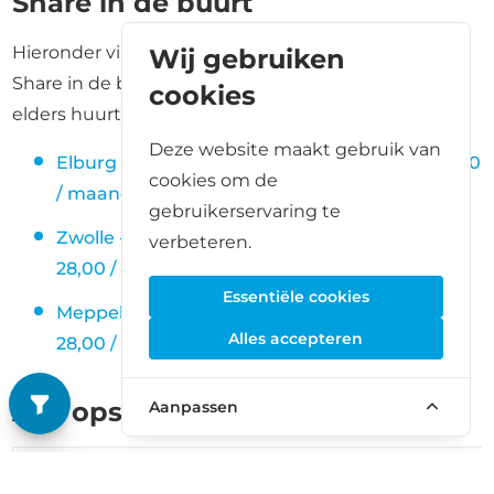
Share in de buurt
Hieronder vind je andere opslaglocaties van Storage
Wij gebruiken
Share in de buurt van Kampen. Handig als je liever
cookies
elders huurt of meerdere locaties wilt vergelijken.
Deze website maakt gebruik van
Elburg - Westerlengte 7, 8081 PZ (vanaf € 14,00
cookies om de
/ maand)
gebruikerservaring te
Zwolle - Amperestraat 6, 8013 PV (vanaf €
verbeteren.
28,00 / maand)
Essentiële cookies
Meppel - Industrieweg 11, 7944 HT (vanaf €
Alles accepteren
28,00 / maand)
Alle opslagruimtes
Aanpassen
Grootte
Prijs
Beschikbaarheid