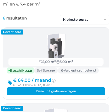
m² en € 7.4 per m³.
6
resultaten
Sorteren op
Geverifieerd
2,00 m²
5,00 m³
Beschikbaar
Self Storage
Verdieping onbekend
€ 64,00 /
maand
€ 32,00
– € 12,80
/m²
/m³
Deze unit gratis aanvragen
Geverifieerd