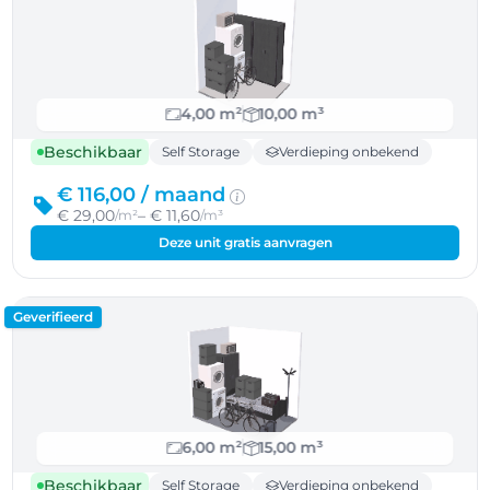
4,00 m²
10,00 m³
Beschikbaar
Self Storage
Verdieping onbekend
€ 116,00 /
maand
€ 29,00
– € 11,60
/m²
/m³
Deze unit gratis aanvragen
Geverifieerd
6,00 m²
15,00 m³
Beschikbaar
Self Storage
Verdieping onbekend