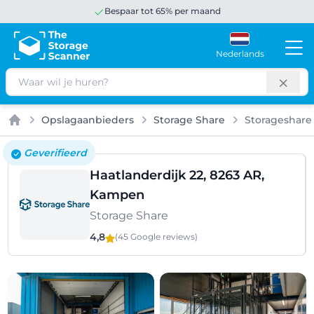
Bespaar tot 65% per maand
Nederlands
Zoeken
Opslagaanbieders
Storage Share
Storageshare 
Home
Geverifieerd
Haatlanderdijk 22, 8263 AR,
Kampen
Storage Share
4,8
(45 Google
reviews
)