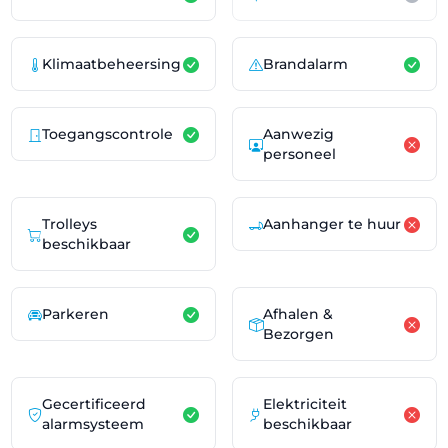
Klimaatbeheersing
Brandalarm
Toegangscontrole
Aanwezig
personeel
Trolleys
Aanhanger te huur
beschikbaar
Parkeren
Afhalen &
Bezorgen
Gecertificeerd
Elektriciteit
alarmsysteem
beschikbaar