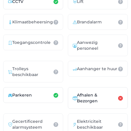
CCTV
Lift
Klimaatbeheersing
Brandalarm
Toegangscontrole
Aanwezig
personeel
Trolleys
Aanhanger te huur
beschikbaar
Parkeren
Afhalen &
Bezorgen
Gecertificeerd
Elektriciteit
alarmsysteem
beschikbaar