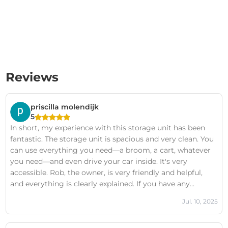
Reviews
priscilla molendijk
5
In short, my experience with this storage unit has been
fantastic. The storage unit is spacious and very clean. You
can use everything you need—a broom, a cart, whatever
you need—and even drive your car inside. It's very
accessible. Rob, the owner, is very friendly and helpful,
and everything is clearly explained. If you have any
questions, you can always contact Rob. I would
Jul. 10, 2025
recommend everyone to rent a storage unit from Rob in
Bladel. So, a big 10 out of 10. Regards, Priscilla Molendijk