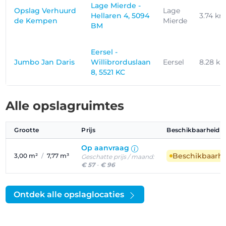
Lage Mierde -
Opslag Verhuurd
Lage
Hellaren 4, 5094
3.74 k
de Kempen
Mierde
BM
Eersel -
Jumbo Jan Daris
Willibrorduslaan
Eersel
8.28 k
8, 5521 KC
Alle opslagruimtes
Grootte
Prijs
Beschikbaarheid
Op aanvraag
Beschikbaarh
3,00 m²
/
7,77 m³
Geschatte prijs / maand:
€ 57
-
€ 96
Ontdek alle opslaglocaties