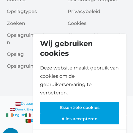
Opslagtypes
Privacybeleid
Zoeken
Cookies
Opslagruimte Aanvrage
Algemene Voorwaarde
Wij gebruiken
N
N
cookies
Opslag
Veelgestelde Vragen
Opslagruimte Gidsen
Deze website maakt gebruik van
cookies om de
gebruikerservaring te
verbeteren.
Deutsch
|
English
Nederlands
|
Français
|
English
English
Essentiële cookies
Dansk
|
English
English
Français
|
English
Deutsch
|
English
English
English
Nederlands
|
English
Norsk
|
English
English
Alles accepteren
English
Español
|
English
Svenska
|
English
Français
|
Deutsch
|
English
English