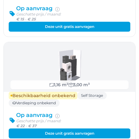
Op aanvraag
Geschatte prijs / maand:
€ 15
-
€ 25
Deze unit gratis aanvragen
1,16 m²
3,00 m³
Beschikbaarheid onbekend
Self Storage
Verdieping onbekend
Op aanvraag
Geschatte prijs / maand:
€ 22
-
€ 37
Deze unit gratis aanvragen