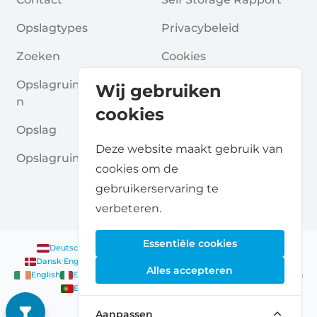
Opslagtypes
Privacybeleid
Zoeken
Cookies
Opslagruimte Aanvrage
Algemene Voorwaarde
Wij gebruiken
N
N
cookies
Opslag
Veelgestelde Vragen
Deze website maakt gebruik van
Opslagruimte Gidsen
cookies om de
gebruikerservaring te
verbeteren.
Essentiële cookies
Deutsch
|
English
Nederlands
|
Français
|
English
English
Dansk
|
English
English
Français
|
English
Deutsch
|
English
Alles accepteren
English
English
Nederlands
|
English
Norsk
|
English
English
English
Español
|
English
Svenska
|
English
Français
|
Deutsch
|
English
English
Aanpassen