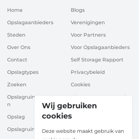
Home
Blogs
Opslagaanbieders
Verenigingen
Steden
Voor Partners
Over Ons
Voor Opslagaanbieders
Contact
Self Storage Rapport
Opslagtypes
Privacybeleid
Zoeken
Cookies
Opslagruimte Aanvrage
Algemene Voorwaarde
Wij gebruiken
N
N
cookies
Opslag
Veelgestelde Vragen
Opslagruimte Gidsen
Deze website maakt gebruik van