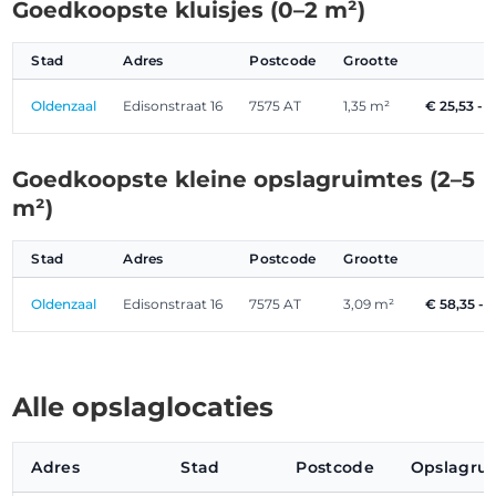
Goedkoopste kluisjes (0–2 m²)
Stad
Adres
Postcode
Grootte
Oldenzaal
Edisonstraat 16
7575 AT
1,35 m²
€ 25,53 - 
Goedkoopste kleine opslagruimtes (2–5
m²)
Stad
Adres
Postcode
Grootte
Oldenzaal
Edisonstraat 16
7575 AT
3,09 m²
€ 58,35 - 
Alle opslaglocaties
Adres
Stad
Postcode
Opslagru